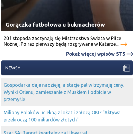
Gorączka futbolowa u bukmacherów
20 listopada zaczynają się Mistrzostwa Świata w Piłce
Nożnej. Po raz pierwszy będą rozgrywane w Katarze....
Pokaż więcej wpisów STS
NEWSY
Gospodarka daje nadzieję, a stacje paliw trzymają ceny.
Wyniki Orlenu, zamieszanie z Muskiem i odbicie w
przemyśle
Miliony Polaków uciekną z lokat i założą OKI? "Aktywa
przekroczą 100 miliardów złotych"
Szar SA: Raport kwartalny za II kwartał