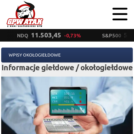
11.503,45
5.5
NDQ
-0,73%
S&P500
Polityka
WPISY OKOŁOGIEŁDOWE
prywatności
Wyrażam zgodę.
Informacje giełdowe / okołogiełdowe