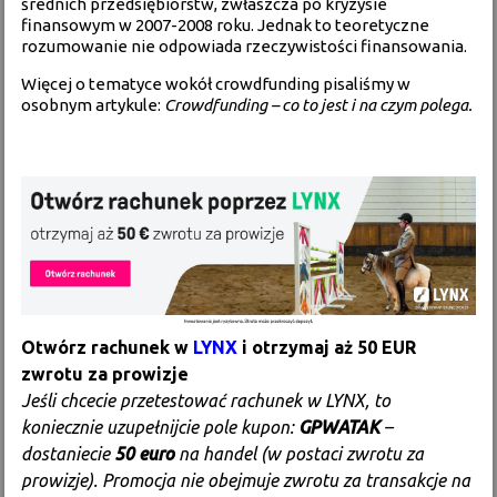
średnich przedsiębiorstw, zwłaszcza po kryzysie
finansowym w 2007-2008 roku. Jednak to teoretyczne
rozumowanie nie odpowiada rzeczywistości finansowania.
Więcej o tematyce wokół crowdfunding pisaliśmy w
osobnym artykule:
Crowdfunding – co to jest i na czym polega.
Otwórz rachunek w
LYNX
i otrzymaj aż 50 EUR
zwrotu za prowizje
Jeśli chcecie przetestować rachunek w LYNX, to
koniecznie uzupełnijcie pole kupon:
GPWATAK
–
dostaniecie
50 euro
na handel (w postaci zwrotu za
prowizje). Promocja nie obejmuje zwrotu za transakcje na