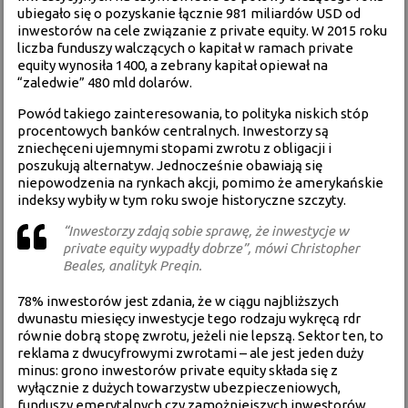
ubiegało się o pozyskanie łącznie 981 miliardów USD od
inwestorów na cele związanie z private equity. W 2015 roku
liczba funduszy walczących o kapitał w ramach private
equity wynosiła 1400, a zebrany kapitał opiewał na
“zaledwie” 480 mld dolarów.
Powód takiego zainteresowania, to polityka niskich stóp
procentowych banków centralnych. Inwestorzy są
zniechęceni ujemnymi stopami zwrotu z obligacji i
poszukują alternatyw. Jednocześnie obawiają się
niepowodzenia na rynkach akcji, pomimo że amerykańskie
indeksy wybiły w tym roku swoje historyczne szczyty.
“Inwestorzy zdają sobie sprawę, że inwestycje w
private equity wypadły dobrze”, mówi Christopher
Beales, analityk Preqin.
78% inwestorów jest zdania, że w ciągu najbliższych
dwunastu miesięcy inwestycje tego rodzaju wykręcą rdr
równie dobrą stopę zwrotu, jeżeli nie lepszą. Sektor ten, to
reklama z dwucyfrowymi zwrotami – ale jest jeden duży
minus: grono inwestorów private equity składa się z
wyłącznie z dużych towarzystw ubezpieczeniowych,
funduszy emerytalnych czy zamożniejszych inwestorów,