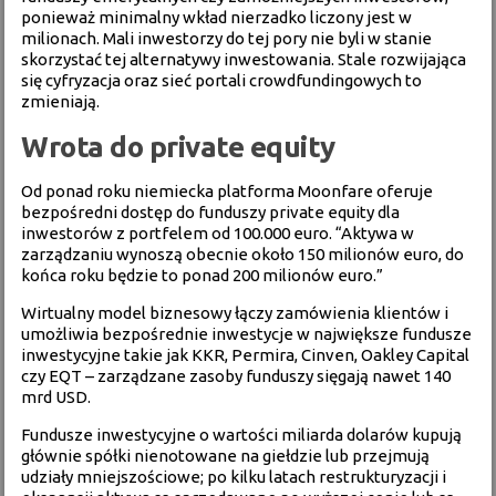
ponieważ minimalny wkład nierzadko liczony jest w
milionach. Mali inwestorzy do tej pory nie byli w stanie
skorzystać tej alternatywy inwestowania. Stale rozwijająca
się cyfryzacja oraz sieć portali crowdfundingowych to
zmieniają.
Wrota do private equity
Od ponad roku niemiecka platforma Moonfare oferuje
bezpośredni dostęp do funduszy private equity dla
inwestorów z portfelem od 100.000 euro. “Aktywa w
zarządzaniu wynoszą obecnie około 150 milionów euro, do
końca roku będzie to ponad 200 milionów euro.”
Wirtualny model biznesowy łączy zamówienia klientów i
umożliwia bezpośrednie inwestycje w największe fundusze
inwestycyjne takie jak KKR, Permira, Cinven, Oakley Capital
czy EQT – zarządzane zasoby funduszy sięgają nawet 140
mrd USD.
Fundusze inwestycyjne o wartości miliarda dolarów kupują
głównie spółki nienotowane na giełdzie lub przejmują
udziały mniejszościowe; po kilku latach restrukturyzacji i