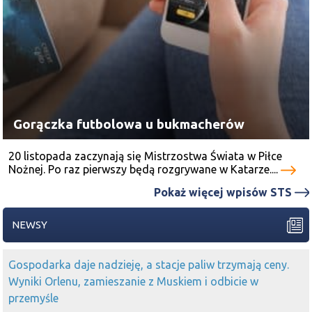
Gorączka futbolowa u bukmacherów
20 listopada zaczynają się Mistrzostwa Świata w Piłce
Nożnej. Po raz pierwszy będą rozgrywane w Katarze....
Pokaż więcej wpisów STS
NEWSY
Gospodarka daje nadzieję, a stacje paliw trzymają ceny.
Wyniki Orlenu, zamieszanie z Muskiem i odbicie w
przemyśle