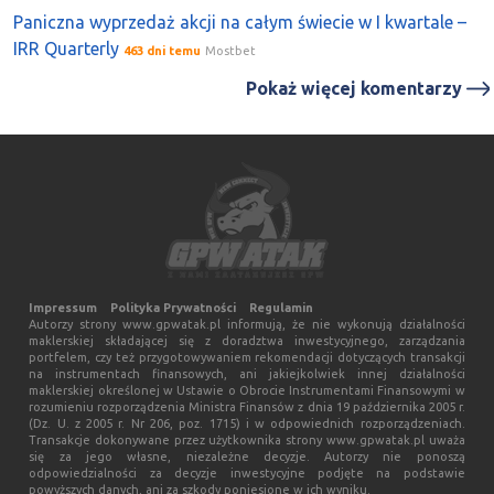
Paniczna wyprzedaż akcji na całym świecie w I kwartale –
IRR Quarterly
463 dni temu
Mostbet
Pokaż więcej komentarzy
Impressum
Polityka Prywatności
Regulamin
Autorzy strony www.gpwatak.pl informują, że nie wykonują działalności
maklerskiej składającej się z doradztwa inwestycyjnego, zarządzania
portfelem, czy też przygotowywaniem rekomendacji dotyczących transakcji
na instrumentach finansowych, ani jakiejkolwiek innej działalności
maklerskiej określonej w Ustawie o Obrocie Instrumentami Finansowymi w
rozumieniu rozporządzenia Ministra Finansów z dnia 19 października 2005 r.
(Dz. U. z 2005 r. Nr 206, poz. 1715) i w odpowiednich rozporządzeniach.
Transakcje dokonywane przez użytkownika strony www.gpwatak.pl uważa
się za jego własne, niezależne decyzje. Autorzy nie ponoszą
odpowiedzialności za decyzje inwestycyjne podjęte na podstawie
powyższych danych, ani za szkody poniesione w ich wyniku.