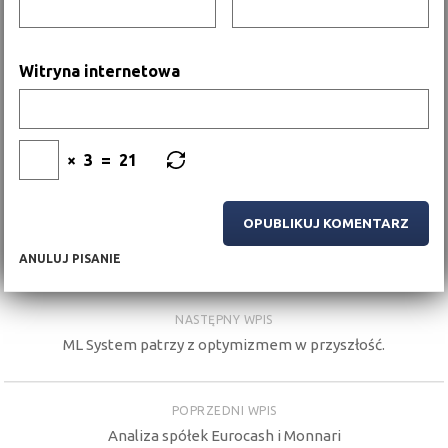
Witryna internetowa
×
3
=
21
ANULUJ PISANIE
NASTĘPNY WPIS
ML System patrzy z optymizmem w przyszłość.
POPRZEDNI WPIS
Analiza spółek Eurocash i Monnari