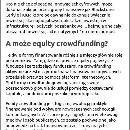
Kto nie chce polegać na innowacjach cyfrowych, może
dokonać zakupu przez grupy finansowe jak Blackstone,
Carlyle i KKR, które od dawna nie dokonują wyłącznie
inwestycji dla najbogatszych, ale także inwestują w
infrastrukturę i pożyczki pozabankowe. Obejmują one cały
obszar od “inwestycji alternatywnych” do nieruchomości.
A może equity crowdfunding?
Te dwie formy finansowania różnią się między głównie rolą
pośredników. Tam, gdzie na private equity pojawiły się
fundusze i zarządzający funduszami, na crowdfunding
aktywnie uczestniczyć można w finansowaniu prywatnych
przedsiębiorstw za pomocą platform internetowych.
Platformy crowdfundingowe ograniczają swoje
pośrednictwo głównie do usługi pomiędzy dostawcami
kapitału, a podmiotami poszukującymi kapitału.
Equity crowdfunding jest logiczną ewolucją praktyki
finansowania pod wpływem nowoczesnych technologii
komunikacyjnych. W istocie przyciągnęła ona wiele uwagi
mediów i osób publicznych, co zostało pochwalone jako
odpowiedź na brak finansowania ze strony małych i