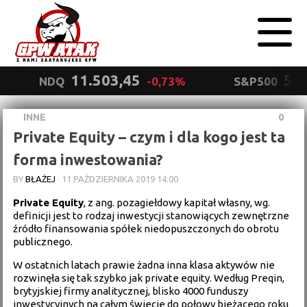
11.503,45
5.5
NDQ
-0,73%
S&P500
INNE
0
Polityka
Private Equity – czym i dla kogo jest ta
prywatności
Wyrażam zgodę.
forma inwestowania?
BY
BŁAŻEJ
·
11 PAŹDZIERNIKA 2019 14:00
Private Equity
, z ang. pozagiełdowy kapitał własny, wg.
definicji jest to rodzaj inwestycji stanowiących zewnętrzne
źródło finansowania spółek niedopuszczonych do obrotu
publicznego.
W ostatnich latach prawie żadna inna klasa aktywów nie
rozwinęła się tak szybko jak private equity. Według Preqin,
brytyjskiej firmy analitycznej, blisko 4000 funduszy
inwestycyjnych na całym świecie do połowy bieżącego roku