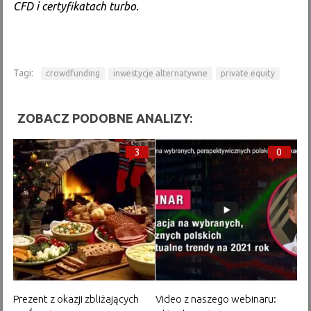
CFD i certyfikatach turbo.
Tagi:
crowdfunding
inwestycje alternatywne
private equity
ZOBACZ PODOBNE ANALIZY:
3
0
Prezent z okazji zbliżających
Video z naszego webinaru: