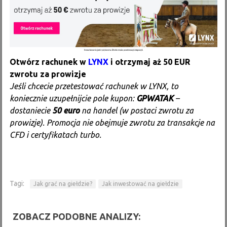
Otwórz rachunek w
LYNX
i otrzymaj aż 50 EUR
zwrotu za prowizje
Jeśli chcecie przetestować rachunek w LYNX, to
koniecznie uzupełnijcie pole kupon:
GPWATAK
–
dostaniecie
50 euro
na handel (w postaci zwrotu za
prowizje). Promocja nie obejmuje zwrotu za transakcje na
CFD i certyfikatach turbo.
Tagi:
Jak grać na giełdzie?
Jak inwestować na giełdzie
ZOBACZ PODOBNE ANALIZY: