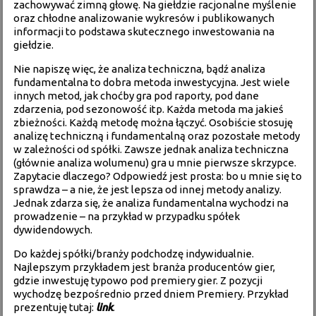
zachowywać zimną głowę. Na giełdzie racjonalne myślenie
oraz chłodne analizowanie wykresów i publikowanych
informacji to podstawa skutecznego inwestowania na
giełdzie.
Nie napiszę więc, że analiza techniczna, bądź analiza
fundamentalna to dobra metoda inwestycyjna. Jest wiele
innych metod, jak choćby gra pod raporty, pod dane
zdarzenia, pod sezonowość itp. Każda metoda ma jakieś
zbieżności. Każdą metodę można łączyć. Osobiście stosuję
analizę techniczną i fundamentalną oraz pozostałe metody
w zależności od spółki. Zawsze jednak analiza techniczna
(głównie analiza wolumenu) gra u mnie pierwsze skrzypce.
Zapytacie dlaczego? Odpowiedź jest prosta: bo u mnie się to
sprawdza – a nie, że jest lepsza od innej metody analizy.
Jednak zdarza się, że analiza fundamentalna wychodzi na
prowadzenie – na przykład w przypadku spółek
dywidendowych.
Do każdej spółki/branży podchodzę indywidualnie.
Najlepszym przykładem jest branża producentów gier,
gdzie inwestuję typowo pod premiery gier. Z pozycji
wychodzę bezpośrednio przed dniem Premiery. Przykład
prezentuję tutaj:
link
.