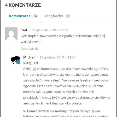
4 KOMENTARZE
Komentarze
4
Pingbacks
0
Ted
12 grudnia 2019 o 13:19
Bym dopisał inwestowanie zgodnie z trendem, najlepiej
wzrostowym.
Odpowiedz
Michał
12 grudnia 2019 o 13:27
Witaj Ted,
dziękuję za komentarz. Zasada inwestowania zgodnie z
trendem jest sensowna, ale nie można tego raczej uznać
za zasadę “uniwersalną”. Nie zawsze trzeba inwestować
zgodnie z trendem. Również nie wszystkie skuteczne
metody taki czynnik mają w swych założeniach –
przykładem mogą być inwestorzy posługujący się jedynie
analizą fundamentalną szeroko pojętą.
W komentarzach nie musimy oczywiście wypisywać
jedynie “uniwersalnych” zasad. Ważne, aby z nas wypisał