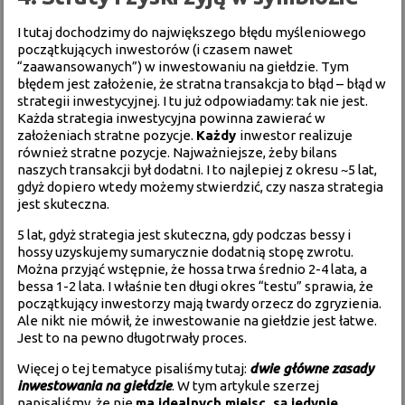
I tutaj dochodzimy do największego błędu myśleniowego
początkujących inwestorów (i czasem nawet
“zaawansowanych”) w inwestowaniu na giełdzie. Tym
błędem jest założenie, że stratna transakcja to błąd – błąd w
strategii inwestycyjnej. I tu już odpowiadamy: tak nie jest.
Każda strategia inwestycyjna powinna zawierać w
założeniach stratne pozycje.
Każdy
inwestor realizuje
również stratne pozycje. Najważniejsze, żeby bilans
naszych transakcji był dodatni. I to najlepiej z okresu ~5 lat,
gdyż dopiero wtedy możemy stwierdzić, czy nasza strategia
jest skuteczna.
5 lat, gdyż strategia jest skuteczna, gdy podczas bessy i
hossy uzyskujemy sumarycznie dodatnią stopę zwrotu.
Można przyjąć wstępnie, że hossa trwa średnio 2-4 lata, a
bessa 1-2 lata. I właśnie ten długi okres “testu” sprawia, że
początkujący inwestorzy mają twardy orzecz do zgryzienia.
Ale nikt nie mówił, że inwestowanie na giełdzie jest łatwe.
Jest to na pewno długotrwały proces.
Więcej o tej tematyce pisaliśmy tutaj:
dwie główne zasady
inwestowania na giełdzie
. W tym artykule szerzej
napisaliśmy, że nie
ma idealnych miejsc, są jedynie