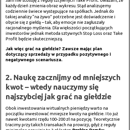
Sam nie stosuję z reguły sztywnych Take Profit. Uważam, że
każdy dzień zmienia obraz wykresu. Stąd analizujemy
codziennie świece występujące na spółkach. Jednak do
takiej analizy “na żywo” potrzebne jest doświadczenie i
obycie się z giełdą – tak, aby emocje nie zagłuszały
racjonalnego myślenia. Dla większości początkujących
inwestorów jednak metoda sztywnych Stop Loss oraz Take
Profit będzie skuteczniejszą.
Jak więc grać na giełdzie? Zawsze mając plan
dotyczący sprzedaży w przypadku pozytywnego i
negatywnego scenariusza.
2. Naukę zacznijmy od mniejszych
kwot – wtedy nauczymy się
najszybciej jak grać na giełdzie
Obok inwestowania wirtualnych pieniędzy warto na
początku inwestować mniejsze kwoty na giełdzie. I to już
nawet kwotami rzędu 100-200 zł na pozycję. Teoretycznie
tracimy przy takich transakach na prowizji, gdyż z reguły