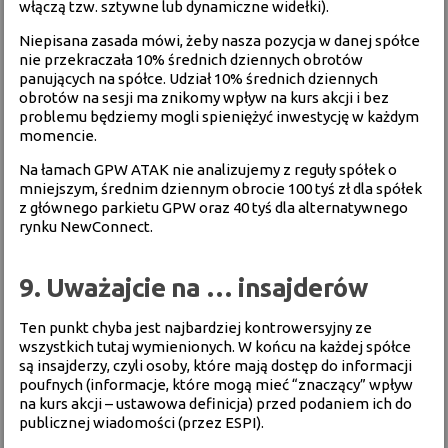
włączą tzw. sztywne lub dynamiczne widełki).
Niepisana zasada mówi, żeby nasza pozycja w danej spółce
nie przekraczała 10% średnich dziennych obrotów
panujących na spółce. Udział 10% średnich dziennych
obrotów na sesji ma znikomy wpływ na kurs akcji i bez
problemu będziemy mogli spieniężyć inwestycję w każdym
momencie.
Na łamach GPW ATAK nie analizujemy z reguły spółek o
mniejszym, średnim dziennym obrocie 100 tyś zł dla spółek
z głównego parkietu GPW oraz 40 tyś dla alternatywnego
rynku NewConnect.
9. Uważajcie na … insajderów
Ten punkt chyba jest najbardziej kontrowersyjny ze
wszystkich tutaj wymienionych. W końcu na każdej spółce
są insajderzy, czyli osoby, które mają dostęp do informacji
poufnych (informacje, które mogą mieć “znaczący” wpływ
na kurs akcji – ustawowa definicja) przed podaniem ich do
publicznej wiadomości (przez ESPI).