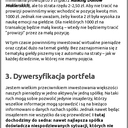
minimalna prowizja to 3 zł (patrz
Ranking Domów
Maklerskich
), ale to strata rzędu 2-2,50 zł. Aby nie tracić na
prowizji powinniśmy więc wchodzić w pozycję kwotą min.
1000 zł. Jednak nie uważam, żeby kwota 2 zł była wysoka za
naukę emocji na giełdzie. Dla niektórych 1000 zł na
transakcję będzie małą kwotą – wtedy nie będziemy tracić
“prowizji” przez za małą pozycję.
W tym czasie powinniśmy inwestować wirtualne pieniądze
oraz czytać dużo na temat giełdy. Bez zaznajomienia się z
tematyką giełdy piszemy się z automatu na straty – jak w
każdej dziedzinie, w której nie mamy pojęcia.
3. Dywersyfikacja portfela
Jestem wielkim przeciwnikiem inwestowania większości
naszych pieniędzy w jedno aktywo/w jedną spółkę. Na taki
ruch mogą sobie pozwolić jedynie insajderzy, którzy
wszelkie informacje mogą sprawdzić i są na bieżąco
informowani o danych ruchach spółki. Jednak nawet będąc
insajderem nie wszystko da się przewidzieć.
I tutaj
dochodzimy do sedna: nawet najlepsza spółka
doświadcza niespodziewanych sytuacji, których nie