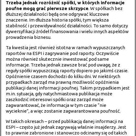
Trzeba jednak rozróżnić spółki, w których informacje
poufne mogą grać pierwsze skrzypce
. W spółkach bez
dłuższej działalności będą one odgrywać kluczowe
znaczenie. Im dłuższa historia spółki, tym większa
stabilność i przewidywalność działalności. To samo dotyczy
dywersyfikacji źródeł finansowania i wielu innych aspektów
prowadzenia biznesu.
Ta kwestia jest również istotna w ramach wypuszczanych
raportów na ESPI i zagrywanie pod raporty. Oczywiście
można również skutecznie inwestować pod same
informacje. Trzeba jednak zawsze brać pod uwagę, że z
reguły spółki wypuszczają raporty dopiero po jakimś czasie.
Opóźnienie czasem dochodzi do kilku dni. W niektórych
przypadkach zarząd ma prawną możliwość opóźnienia
publikacji danej informacji poufnej. Takim przypadkiem jest
m.in. sytuacja, gdy natychmiastowa publikacja może
zaszkodzić interesowi spółki oraz zarząd może
zagwarantować, że informacja w tym czasie “nie
wycieknie”, a więc zostanie zagwarantowana poufność.
W takich okresach – przed publikacją danej informacji na
ESPI – często już jednak zagrywają właśnie insajderzy. Jest
to prawnie zabronione i stanowczo odcinamy się od takich