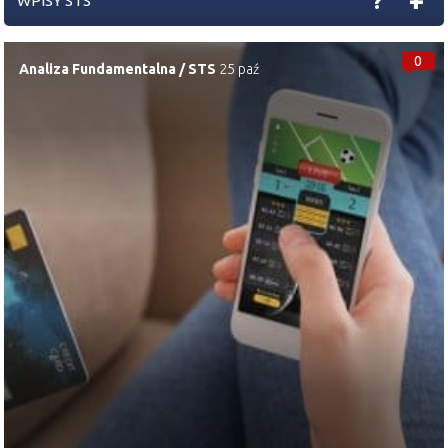
?
WPISY STS
0
Analiza Fundamentalna
/
STS
25 paź