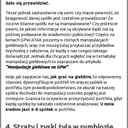
dało się przewidzieć.
Teraz jednak zastanówcie się sami: czy macie pewność, że
księgowość danej spółki jest rzetelnie prowadzona? Że
roczne bilanse spółki nie są manipulowane? Czy jesteście
pewni, że jakieś informacje nie są ukrywane bądź nie są
później podawane do wiadomości publicznej? Często na
łamach GPW ATAK piszemy o różnych manipulacjach
giełdowych, więc nie muszę tutaj przytaczać przykładów.
Wychodzę z założenia, że każdy z nas czegoś takiego
doświadczył. Jednak dla chcących wgłębić się w tematykę
manipulacji giełdowych to zapraszam do artykułu:
“
Manipulacje giełdowe na GPW
“
.
Więc jak zapytacie nas,
jak grać na giełdzie
, to odpowiemy
również: dywersyfikujcie portfel! Im więcej spółek w
portfelu, tym prawdopodobieństwo, że akurat na naszej
spółce dochodzi do manipulacji szeroko pojętej jest
mniejsze. Granica to oczywiście przejrzystość portfela, gdyż
każdą spółkę by należało codziennie analizować.
U mnie
średnio jest 6-8 spółek
w portfelu.
4. Straty i zyski żyją w symbiozie