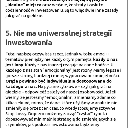
„idealne” miejsca
oraz właśnie, że straty i zyski to
codzienność w inwestowaniu. Są to więc dwie inne zasady
jak grać na giełdzie.
5. Nie ma uniwersalnej strategii
inwestowania
Tutaj napiszę oczywistą rzecz, jednak w toku emocji i
tematów pieniędzy nie każdy o tym pamięta:
każdy z nas
jest inny
. Każdy z nas inaczej reaguje na dane bodźce. U
każdego z nas stan “emocjonalny” jest różny. Mamy lepsze i
gorsze strony, bardziej i mniej wypracowane umiejętności.
Oręże powinno być indywidualnie dostosowane do
każdego z nas.
Na pytanie tytułowe – czyli jak grać na
giełdzie – odpowiedź zależy od naszej osobowości. Jeżeli
wiemy, że jesteśmy “emocjonalni”, zmieniamy zdanie co
kilka sekund, mimo, że dane, które użyliśmy w analizie nie
zmieniły się przez ten czas, to wtedy stosujemy sztywne
Stop Lossy. Dopiero możemy zacząć “czytać” rynek i
dopasowywać minimalnie strategię do zmieniających się
czynników, jak podczas inwestowania będziemy