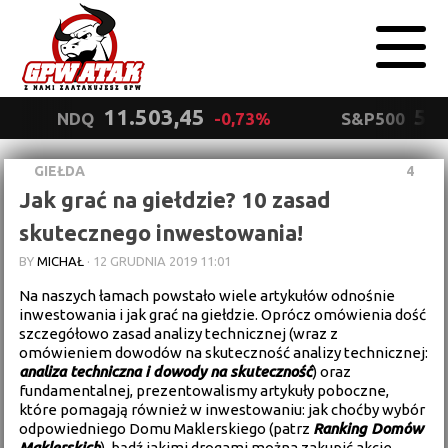
11.503,45
5.5
NDQ
-0,73%
S&P500
GIEŁDA
4
Polityka
Jak grać na giełdzie? 10 zasad
prywatności
Wyrażam zgodę.
skutecznego inwestowania!
BY
MICHAŁ
·
12 GRUDNIA 2019 11:01
Na naszych łamach powstało wiele artykułów odnośnie
inwestowania i jak grać na giełdzie. Oprócz omówienia dość
szczegółowo zasad analizy technicznej (wraz z
omówieniem dowodów na skuteczność analizy technicznej:
analiza techniczna i dowody na skuteczność
) oraz
fundamentalnej, prezentowalismy artykuły poboczne,
które pomagają również w inwestowaniu: jak choćby wybór
odpowiedniego Domu Maklerskiego (patrz
Ranking Domów
Maklerskich
), bądź jakimi drogami można zakupić akcje