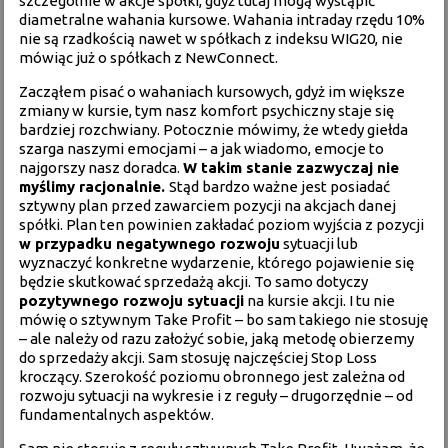
szczególnie w akcje spółki, gdyż tutaj mogą wystąpić
diametralne wahania kursowe. Wahania intraday rzędu 10%
nie są rzadkością nawet w spółkach z indeksu WIG20, nie
mówiąc już o spółkach z NewConnect.
Zacząłem pisać o wahaniach kursowych, gdyż im większe
zmiany w kursie, tym nasz komfort psychiczny staje się
bardziej rozchwiany. Potocznie mówimy, że wtedy giełda
szarga naszymi emocjami – a jak wiadomo, emocje to
najgorszy nasz doradca.
W takim stanie zazwyczaj nie
myślimy racjonalnie.
Stąd bardzo ważne jest posiadać
sztywny plan przed zawarciem pozycji na akcjach danej
spółki. Plan ten powinien zakładać poziom wyjścia z pozycji
w przypadku negatywnego rozwoju
sytuacji lub
wyznaczyć konkretne wydarzenie, którego pojawienie się
będzie skutkować sprzedażą akcji. To samo dotyczy
pozytywnego rozwoju sytuacji
na kursie akcji. I tu nie
mówię o sztywnym Take Profit – bo sam takiego nie stosuję
– ale należy od razu założyć sobie, jaką metodę obierzemy
do sprzedaży akcji. Sam stosuję najczęściej Stop Loss
kroczący. Szerokość poziomu obronnego jest zależna od
rozwoju sytuacji na wykresie i z reguły – drugorzędnie – od
fundamentalnych aspektów.