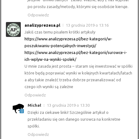
po prostu zasady/metody, którymi się osobiście kieruje.
Odpowiedz
analizyprezesa.pl
13 grudnia 2019 o 13:16
Jakiś czas temu pisałem krótki artykuły
https://www.analizyprezesa.pl/bez-kategorii/w-
poszukiwaniu-potencjalnych-inwestycji/
https://www.analizyprezesa.pl/bez-kategorii/surowce-i-
ich-wplyw-na-wyniki-spolek/
U mnie zasada jest prosta – staram się inwestować w spółki
które będą poprawiać wyniki w kolejnych kwartałach/latach
a aby takie znaleźć trzeba dobrze przeanalizować od
czego ich wyniki są zależne
Odpowiedz
Michał
13 grudnia 2019 o 13:30
Dzięki za ciekawe linki! Szczególnie artykuł o
przekładaniu się cen danego surowca na konkretne
spółki.
Odpowiedz