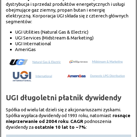
dystrybucja i sprzedaż produktów energetycznych i usługi
obejmujące gaz ziemny, propan butan i energię
elektryczną. Korporacja UGI składa się z czterech głównych
segmentów:
UGI Utilities (Natural Gas & Electric)
UGI Services (Midstream & Marketing)
UGI International
AmeriGas
UGI długoletni płatnik dywidendy
Spółka od wielu lat dzieli się z akcjonariuszami zyskami.
Spółka wypłaca dywidendy od 1993 roku, natomiast
rosnące
nieprzerwanie od 2004 roku
.
CAGR
podnoszenia
dywidendy za
ostatnie 10 lat to ~7%
: