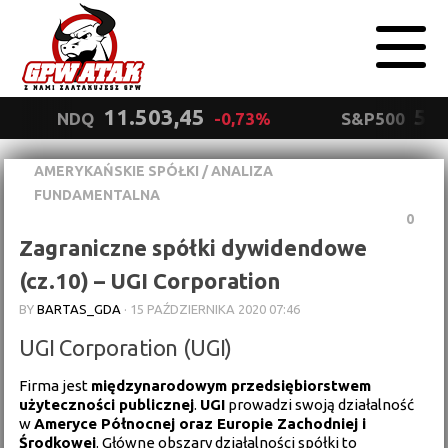
11.503,45
5.5
NDQ
-0,73%
S&P500
AMERYKAŃSKIE SPÓŁKI
/
ANALIZA
Polityka
FUNDAMENTALNA
prywatności
Wyrażam zgodę.
0
Zagraniczne spółki dywidendowe
(cz.10) – UGI Corporation
BY
BARTAS_GDA
·
15 PAŹDZIERNIKA 2020 07:46
UGI Corporation (UGI)
Firma jest
międzynarodowym przedsiębiorstwem
użyteczności publicznej
.
UGI
prowadzi swoją działalność
w
Ameryce Północnej oraz Europie Zachodniej i
Środkowej
. Główne obszary działalności spółki to