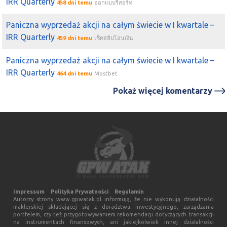
IRR Quarterly
458 dni temu
ออกแบบรีสอร์ท
Paniczna wyprzedaż akcji na całym świecie w I kwartale –
IRR Quarterly
459 dni temu
เช็คสลิปโอนเงิน
Paniczna wyprzedaż akcji na całym świecie w I kwartale –
IRR Quarterly
464 dni temu
Mostbet
Pokaż więcej komentarzy
Impressum
Polityka Prywatności
Regulamin
Autorzy strony www.gpwatak.pl informują, że nie wykonują działalności
maklerskiej składającej się z doradztwa inwestycyjnego, zarządzania
portfelem, czy też przygotowywaniem rekomendacji dotyczących transakcji
na instrumentach finansowych, ani jakiejkolwiek innej działalności