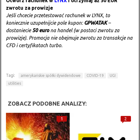
Otwórz rachunek w
LYNX
i otrzymaj aż 50 EUR
zwrotu za prowizje
Jeśli chcecie przetestować rachunek w LYNX, to
koniecznie uzupełnijcie pole kupon:
GPWATAK
–
dostaniecie
50 euro
na handel (w postaci zwrotu za
prowizje). Promocja nie obejmuje zwrotu za transakcje na
CFD i certyfikatach turbo.
Tagi:
amerykańskie spółki dywidendowe
COVID-19
UGI
utilities
ZOBACZ PODOBNE ANALIZY:
1
2