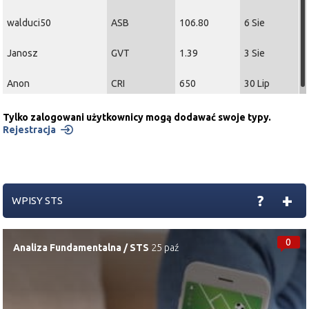
walduci50
ASB
106.80
6 Sie
Janosz
GVT
1.39
3 Sie
Anon
CRI
650
30 Lip
Tylko zalogowani użytkownicy mogą dodawać swoje typy.
Rejestracja
+
?
WPISY STS
0
Analiza Fundamentalna
/
STS
25 paź