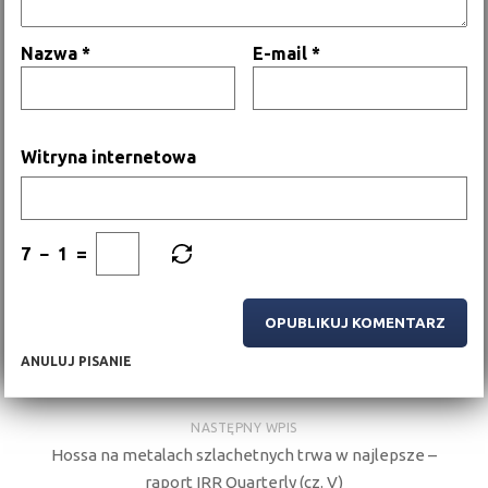
Nazwa
*
E-mail
*
Witryna internetowa
7
−
1
=
ANULUJ PISANIE
NASTĘPNY WPIS
Hossa na metalach szlachetnych trwa w najlepsze –
raport IRR Quarterly (cz. V)