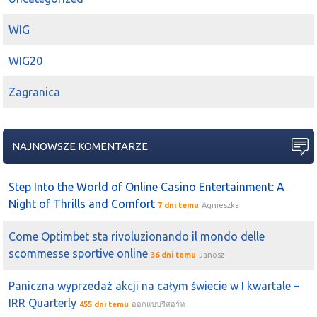
negatywnych sygnałów.
2021-06-23 22:00:34
Michał (a)
WIG
Z komentowanych przeze mnie spółek
Toya
dalej w
pozytywnym świetle. Dalej w trendzie wzrostowym.
WIG20
Świeca z dnia 17.06.21 wyznaczyła mocniejsze wsparcie
Zagranica
przy ~8,00 zł.
2021-06-18 22:30:23
Michał (a)
Toya
bez zmian wsparcie przy 8,00 zł - wyznaczone
NAJNOWSZE KOMENTARZE
dzięki czwartkowej sesji.
2021-06-17 19:03:12
Michał (a)
Step Into the World of Online Casino Entertainment: A
Toya
ustanowiła dzisiaj nowe wsparcie - 8,00 zł.
Night of Thrills and Comfort
7 dni temu
Agnieszka
2021-06-11 15:09:25
nowy
brzydka swieczkana
toya
Come Optimbet sta rivoluzionando il mondo delle
scommesse sportive online
2021-06-11 09:31:36
Michał (a)
36 dni temu
Janosz
morlinek92
Na
Toya
niezmiennie trend wzrostowy i nie
Paniczna wyprzedaż akcji na całym świecie w I kwartale –
widać większych podażowych świec. Jednak teraz już
IRR Quarterly
wsparcie główne by było zbyt odległe - wsparcie główne
455 dni temu
ออกแบบรีสอร์ท