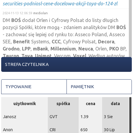
securities-podniosl-cene-docelowa-akcji-toya-do-124-zl
2024-11-13 12:06:59
mediolan
DM
BOŚ
dodał Orlen i Cyfrowy Polsat do listy długich
pozycji Spółki, które mogą - zdaniem analityków DM
BOŚ
- zachować się lepiej od rynku to: Asseco Poland, Asseco
SEE,
Benefit
Systems,
CCC
, Cyfrowy Polsat,
Decora
,
Grodno
,
LPP
,
mBank
,
Millennium
,
Neuca
, Orlen,
PKO
BP,
Tauron
,
Toya
,
Unimot
, Vercom,
Voxel
. Według autorów
raportu, gorzej niż rynek mogą zachowywać się
STREFA CZYTELNIKA
natomiast akcje Inter Cars,
JSW
,
Pekao
.
2024-04-18 14:39:20
Misiek91
TOYA
TYPOWANIE
potencjalny ORGR na M15 z zasięgiem na SMA200
PAMIĘTNIK
H1, szansa na 7,5%
użytkownik
spółka
cena
data
2024-04-02 11:41:04
Misiek91
TOYA
w ciekawym miejscu, korekta od stycznia duży
Janosz
GVT
1.39
3 Sie
wolumen i zatrzyzmali się na SMA200 na dziennym
2023-05-25 14:21:58
Przemas
Anon
CRI
650
30 Lip