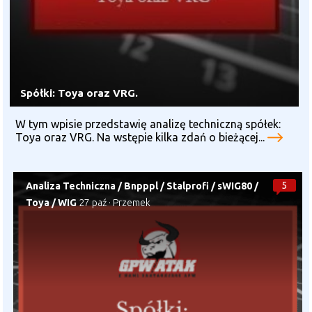
Spółki: Toya oraz VRG.
W tym wpisie przedstawię analizę techniczną spółek:
Toya oraz VRG. Na wstępie kilka zdań o bieżącej...
5
Analiza Techniczna
/
Bnpppl
/
Stalprofi
/
sWIG80
/
Toya
/
WIG
27 paź
·
Przemek