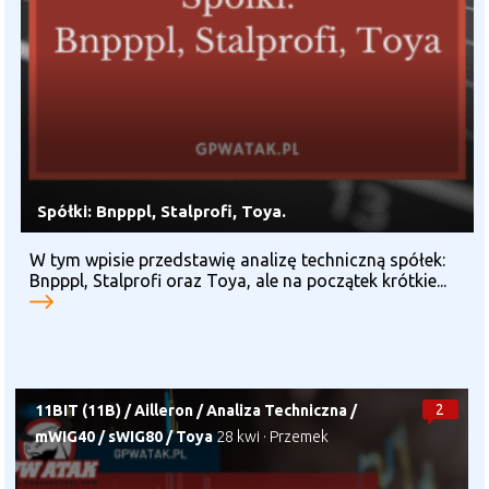
Spółki: Bnpppl, Stalprofi, Toya.
W tym wpisie przedstawię analizę techniczną spółek:
Bnpppl, Stalprofi oraz Toya, ale na początek krótkie...
2
11BIT (11B)
/
Ailleron
/
Analiza Techniczna
/
mWIG40
/
sWIG80
/
Toya
28 kwi
·
Przemek