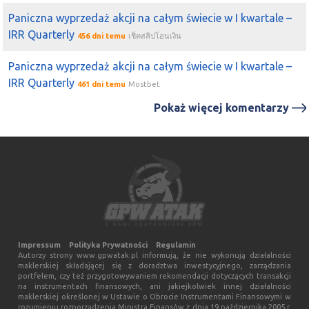
leży przy ~8,00 zł.
Paniczna wyprzedaż akcji na całym świecie w I kwartale –
2021-06-11 09:15:42
morlinek92
IRR Quarterly
456 dni temu
เช็คสลิปโอนเงิน
cooper
może
Toya
, wybiła dziś 9.1. Sam się przyglądam,
żeby wejść. Co sądzicie o wejściu na 9.15 i SL 8.65?
Paniczna wyprzedaż akcji na całym świecie w I kwartale –
2021-06-01 20:20:31
Michał (a)
IRR Quarterly
461 dni temu
Mostbet
Toya
w dalszym ciągu w trendzie wzrostowym i kurs
Pokaż więcej komentarzy
walczy właśnie z oporem 8,60 zł. Dalej brak większych
podażowych świec. Główne wsparcie to 8,00 zł.
2021-05-25 21:20:42
Michał (a)
Z innych spółek - opuszczając temat "gamingu" -
TOYA
właśnie spadła na wsparcie 8,00 zł. Spadki odbyły się
stosunkowo na niskich obrotach i na wykresie dalej
panuje trend wzrostowy.
2021-05-10 22:08:31
Michał (a)
Impressum
Polityka Prywatności
Regulamin
Toya
- aktualnie tworzy się al'a trójkąt symetryczny (nie
Autorzy strony www.gpwatak.pl informują, że nie wykonują działalności
maklerskiej składającej się z doradztwa inwestycyjnego, zarządzania
zgadza się układ wolumenu). Dalej występują pozytywne
portfelem, czy też przygotowywaniem rekomendacji dotyczących transakcji
na instrumentach finansowych, ani jakiejkolwiek innej działalności
świece jak ta z dnia 08.04.21 oraz jest w trendzie
maklerskiej określonej w Ustawie o Obrocie Instrumentami Finansowymi w
wzrostowym. Opór to ~8,20 zł.
rozumieniu rozporządzenia Ministra Finansów z dnia 19 października 2005 r.