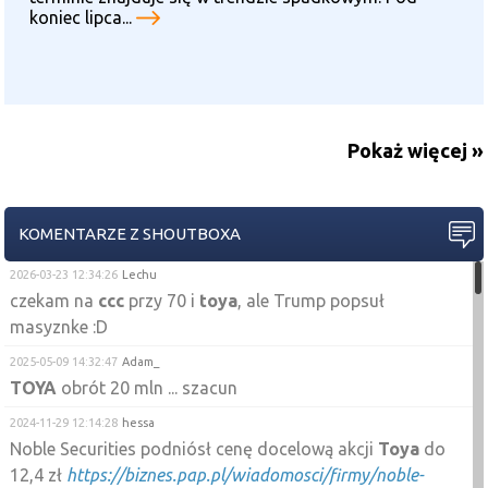
koniec lipca...
Pokaż więcej »
KOMENTARZE Z SHOUTBOXA
2026-03-23 12:34:26
Lechu
czekam na
ccc
przy 70 i
toya
, ale Trump popsuł
masyznke :D
2025-05-09 14:32:47
Adam_
TOYA
obrót 20 mln ... szacun
2024-11-29 12:14:28
hessa
Noble Securities podniósł cenę docelową akcji
Toya
do
12,4 zł
https://biznes.pap.pl/wiadomosci/firmy/noble-