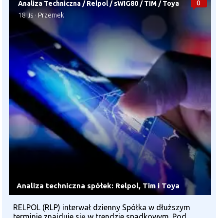
0
Analiza Techniczna
/
Relpol
/
sWIG80
/
TIM
/
Toya
18 lis
·
Przemek
Analiza techniczna spółek: Relpol, Tim i Toya
RELPOL (RLP) interwał dzienny Spółka w dłuższym
terminie znajduje się w trendzie spadkowym. Pod