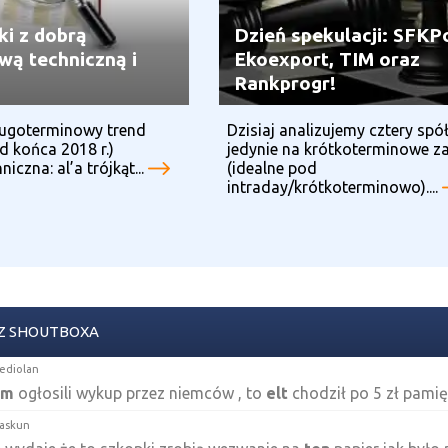
ki z dobrą
Dzień spekulacji: SFKP
wą techniczną i
Ekoexport, TIM oraz
ą
Rankprogr!
ługoterminowy trend
Dzisiaj analizujemy cztery spół
 końca 2018 r.)
jedynie na krótkoterminowe z
iczna: al’a trójkąt...
(idealne pod
intraday/krótkoterminowo)....
Z SHOUTBOXA
ediolan
im
ogłosili wykup przez niemców , to
elt
chodził po 5 zł pami
iaskun