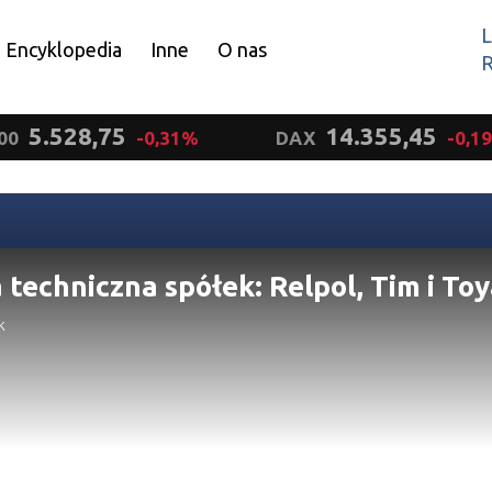
L
Encyklopedia
Inne
O nas
R
Wyrażam zgodę.
5.528,75
14.355,45
00
-0,31%
DAX
-0,1
 techniczna spółek: Relpol, Tim i To
k