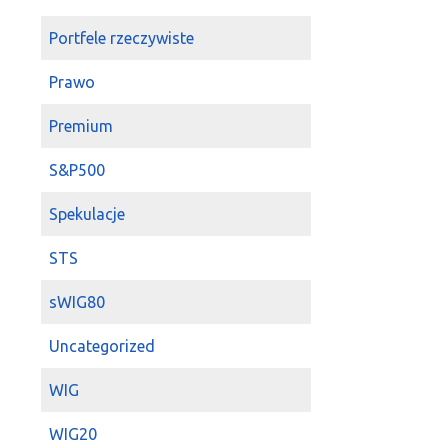
2022-12-09 11:04:58
M
Portfele rzeczywiste
a z czym powiąz
koniunkturą w 
Prawo
2022-11-17 21:50:34
k
Premium
guf
tim
długo b
2022-11-17 19:50:14
g
S&P500
Triathlonista
n
Spekulacje
2022-11-17 19:26:28
T
guf
na lata to
t
STS
2022-11-10 20:21:42
k
pezet
małe spół
sWIG80
jeszcze sobie s
Uncategorized
2022-10-20 09:15:13
L
TIM
w ciszy faj
WIG
2022-08-18 16:38:16
s
tim
ruszył
WIG20