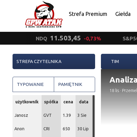
Strefa Premium
Giełda
Polityka prywatności
11.503,45
NDQ
-0,73%
S&P5
STREFA CZYTELNIKA
TIM
Analiza
TYPOWANIE
PAMIĘTNIK
18 lis
·
Przeme
użytkownik
spółka
cena
data
Janosz
GVT
1.39
3 Sie
Anon
CRI
650
30 Lip