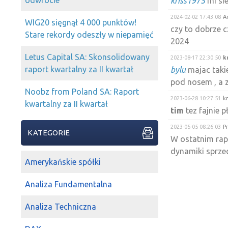
odwrocie
kriss1975
mi si
2024-02-02 17:43:08
A
WIG20 sięgnął 4 000 punktów!
czy to dobrze cz
Stare rekordy odeszły w niepamięć
2024
Letus Capital SA: Skonsolidowany
2023-08-17 22:30:50
k
raport kwartalny za II kwartał
bylu
majac takie
pod nosem , a 
Noobz from Poland SA: Raport
2023-06-28 10:27:51
k
kwartalny za II kwartał
tim
tez fajnie p
2023-05-05 08:26:03
P
KATEGORIE
W ostatnim rap
dynamiki sprz
Amerykańskie spółki
wyników sprzed
2023-03-27 18:54:47
k
Analiza Fundamentalna
pezet
klimat mam
lepiej być nie 
Analiza Techniczna
narazie nie o t