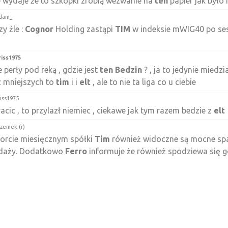
e wydaje że to szkopki zrobią wezwanie na
ten
papier jak było
dam_
y źle :
Cognor
Holding zastąpi
TIM
w indeksie mWIG40 po sesji
riss1975
 perły pod reką , gdzie jest
ten
Bedzin
? , ja to jedynie mied
z mniejszych to
tim
i i
elt
, ale to nie ta liga co u ciebie
riss1975
łacic , to przylazł niemiec , ciekawe jak tym razem bedzie z
elt
rzemek (r)
orcie miesięcznym spółki
Tim
również widoczne są mocne sp
edaży. Dodatkowo
Ferro
informuje że również spodziewa się 
aży.
riss1975
y dobry do wzrostów , inwestorzy boja się własnego cienia ,
może , u mnie dziś dzień dzika za sprawa
tim
,
elt
,cig,lbw i
alr
, 
e spółki mi chodziło