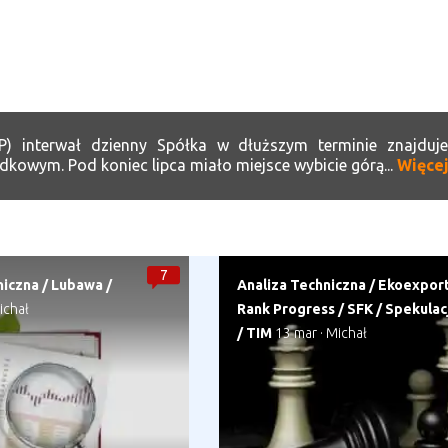
P) interwał dzienny Spółka w dłuższym terminie znajduj
dkowym. Pod koniec lipca miało miejsce wybicie górą...
Więce
7
niczna
/
Lubawa
/
Analiza Techniczna
/
Ekoexpor
ichał
Rank Progress
/
SFK
/
Spekulac
/
TIM
13 mar
·
Michał