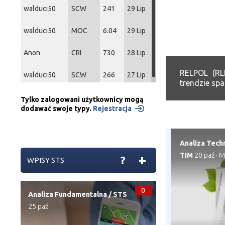
walduci50
SCW
241
29 Lip
walduci50
MOC
6.04
29 Lip
Anon
CRI
730
28 Lip
RELPOL (RL
walduci50
SCW
266
27 Lip
trendzie spa
Tylko zalogowani użytkownicy mogą
dodawać swoje typy.
Rejestracja
Analiza Tech
TIM
20 paź
·
M
+
?
WPISY STS
0
Analiza Fundamentalna
/
STS
25 paź