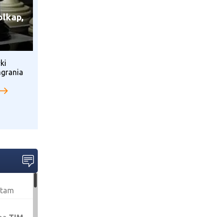
olkap,
ki
agrania
ętam