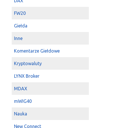
DAX
2023-03-27 10:22:20
A
TIM
nie gr?am,
FW20
2023-03-27 10:20:50
k
Anon
tim
dzis s
Giełda
2023-03-27 10:01:45
k
Inne
tim
poderwał te
Komentarze Giełdowe
2023-03-27 09:40:16
D
koku
a co się n
Kryptowaluty
2023-03-27 09:38:58
k
Dzikun
a ja tro
LYNX Broker
2023-01-16 20:40:50
P
MDAX
Onde
przegapio
patrzyłem i ch
mWIG40
temacie działa
2022-12-09 12:20:38
P
Nauka
Taki
TIM
to też
mieszkaniowego, 
New Connect