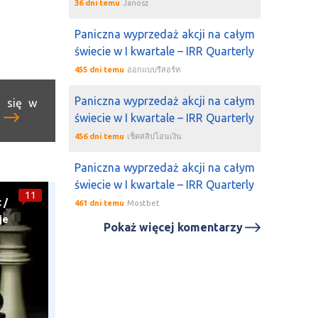
36 dni temu
Janosz
Paniczna wyprzedaż akcji na całym
świecie w I kwartale – IRR Quarterly
455 dni temu
ออกแบบรีสอร์ท
Paniczna wyprzedaż akcji na całym
e się w
j
świecie w I kwartale – IRR Quarterly
456 dni temu
เช็คสลิปโอนเงิน
Paniczna wyprzedaż akcji na całym
świecie w I kwartale – IRR Quarterly
11
t
/
461 dni temu
Mostbet
je
Pokaż więcej komentarzy