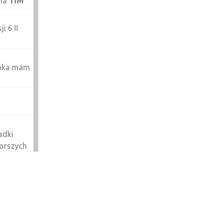
 na
TIM
 6 II
ziaka mam
adki
gorszych
 czyli
sle to