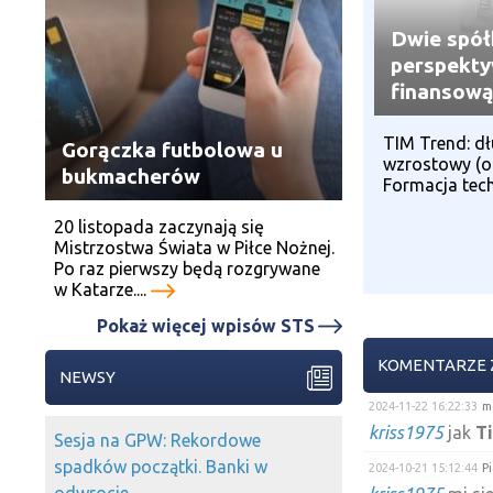
Dwie spół
perspekty
finansow
TIM Trend: d
Gorączka futbolowa u
wzrostowy (od
bukmacherów
Formacja techn
20 listopada zaczynają się
Mistrzostwa Świata w Piłce Nożnej.
Po raz pierwszy będą rozgrywane
w Katarze....
Pokaż więcej wpisów STS
KOMENTARZE 
NEWSY
2024-11-22 16:22:33
m
kriss1975
jak
T
Sesja na GPW: Rekordowe
spadków początki. Banki w
2024-10-21 15:12:44
P