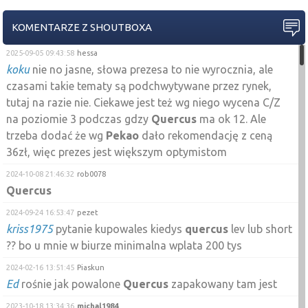
KOMENTARZE Z SHOUTBOXA
2025-09-05 09:43:58
hessa
koku
nie no jasne, słowa prezesa to nie wyrocznia, ale
czasami takie tematy są podchwytywane przez rynek,
tutaj na razie nie. Ciekawe jest też wg niego wycena C/Z
na poziomie 3 podczas gdzy
Quercus
ma ok 12. Ale
trzeba dodać że wg
Pekao
dało rekomendację z ceną
36zł, więc prezes jest większym optymistom
2024-10-08 21:46:32
rob0078
Quercus
2024-09-24 16:53:47
pezet
kriss1975
pytanie kupowales kiedys
quercus
lev lub short
?? bo u mnie w biurze minimalna wplata 200 tys
2024-02-16 13:51:45
Piaskun
Ed
rośnie jak powalone
Quercus
zapakowany tam jest
2023-10-18 13:34:36
michal1984