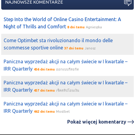
NAJNOWSZE KOMENTARZE
lskibinski
papiera tu jest naprawdę duzo i z tego co
kojarze
quercus
tez się pozbywał?
Step Into the World of Online Casino Entertainment: A
2020-07-28 21:00:03
Ed
Night of Thrills and Comfort
Patrząc na
Quercus
to wcale gwiadami nie sa w
8 dni temu
Agnieszka
inwestycjach
Come Optimbet sta rivoluzionando il mondo delle
2020-07-28 20:58:35
Piaskun
scommesse sportive online
37 dni temu
Janosz
Bartas_Gda (r)
Quercus
sie wysypał z papiera ciekawe
czemu?
Paniczna wyprzedaż akcji na całym świecie w I kwartale –
IRR Quarterly
2020-07-16 19:21:39
Ed
456 dni temu
ออกแบบรีสอร์ท
QUERCUS
sobie kupiłem
krzychu
siedzę w
QUERCUS
od
Paniczna wyprzedaż akcji na całym świecie w I kwartale –
3.50
IRR Quarterly
457 dni temu
เช็คสลิปโอนเงิน
2020-07-14 17:32:22
Ed
No właśnie brakuje pompy na
Skarbiec
Quercus
itp po
Paniczna wyprzedaż akcji na całym świecie w I kwartale –
200%
IRR Quarterly
462 dni temu
Mostbet
2020-07-07 16:14:02
Piaskun
Pokaż więcej komentarzy
kramrok
quercus
chyba wtedy puszczał
ten
papier....
2020-07-06 11:03:10
PIEQ