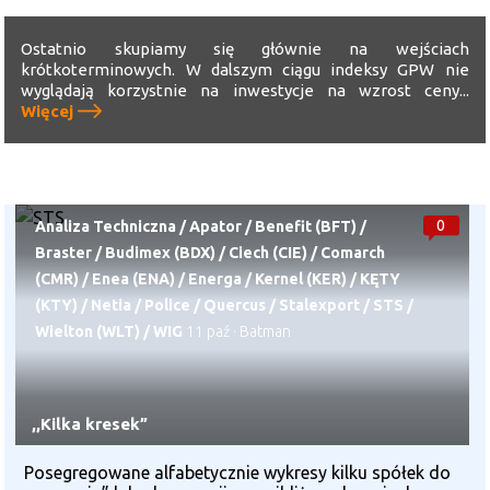
Ostatnio skupiamy się głównie na wejściach
krótkoterminowych. W dalszym ciągu indeksy GPW nie
wyglądają korzystnie na inwestycje na wzrost ceny...
Więcej
0
Analiza Techniczna
/
Apator
/
Benefit (BFT)
/
Braster
/
Budimex (BDX)
/
Ciech (CIE)
/
Comarch
(CMR)
/
Enea (ENA)
/
Energa
/
Kernel (KER)
/
KĘTY
(KTY)
/
Netia
/
Police
/
Quercus
/
Stalexport
/
STS
/
Wielton (WLT)
/
WIG
11 paź
·
Batman
,,Kilka kresek”
Posegregowane alfabetycznie wykresy kilku spółek do