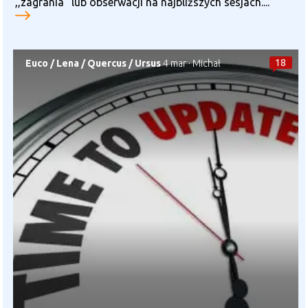
,,zagrania” lub obserwacji na najbliższych sesjach....
18
Euco
/
Lena
/
Quercus
/
Ursus
4 mar
·
Michał