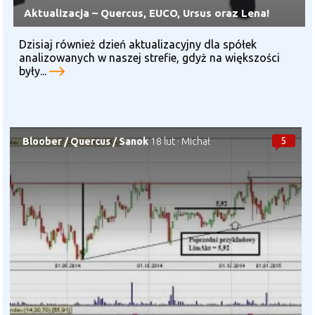
Aktualizacja – Quercus, EUCO, Ursus oraz Lena!
Dzisiaj również dzień aktualizacyjny dla spółek
analizowanych w naszej strefie, gdyż na większości
były...
5
Bloober
/
Quercus
/
Sanok
18 lut
·
Michał