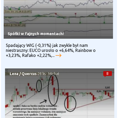
Spółki w fajnych momentach!
Spadający WIG (-0,31%) jak zwykle był nam
niestraszny: EUCO urosło o +6,64%, Rainbow o
+3,23%, Rafako +2,22%,...
8
Lena
/
Quercus
28 lis
·
Michał