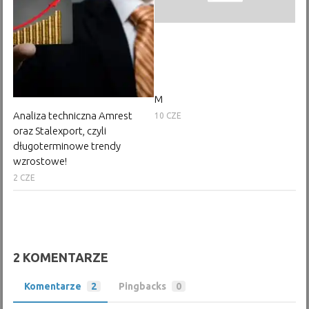
M
Analiza techniczna Amrest
10 CZE
oraz Stalexport, czyli
długoterminowe trendy
wzrostowe!
2 CZE
2 KOMENTARZE
Komentarze
2
Pingbacks
0