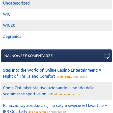
2020-07-28 21:00:03
Ed
Uncategorized
Patrząc na
Quercus
to wcale gwiadami nie sa w
WIG
inwestycjach
2020-07-28 20:58:35
Piaskun
WIG20
Bartas_Gda (r)
Quercus
sie wysypał z papiera ciekawe
czemu?
Zagranica
2020-07-16 19:21:39
Ed
QUERCUS
sobie kupiłem
krzychu
siedzę w
QUERCUS
od
3.50
NAJNOWSZE KOMENTARZE
2020-07-14 17:32:22
Ed
No właśnie brakuje pompy na
Skarbiec
Quercus
itp po
Step Into the World of Online Casino Entertainment: A
200%
Night of Thrills and Comfort
11 dni temu
Agnieszka
2020-07-07 16:14:02
Piaskun
Come Optimbet sta rivoluzionando il mondo delle
kramrok
quercus
chyba wtedy puszczał
ten
papier....
scommesse sportive online
40 dni temu
Janosz
2020-07-06 11:03:10
PIEQ
Quercus
przebil pieknie opor.... przegapione niestety
Paniczna wyprzedaż akcji na całym świecie w I kwartale –
IRR Quarterly
2020-07-06 09:26:21
Ed
459 dni temu
ออกแบบรีสอร์ท