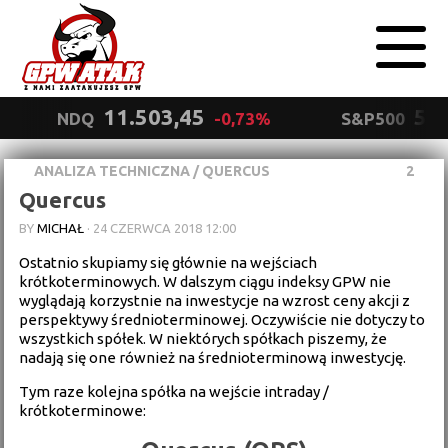
11.503,45
5.5
NDQ
-0,73%
S&P500
ANALIZA TECHNICZNA
/
QUERCUS
2
Polityka
Quercus
prywatności
Wyrażam zgodę.
BY
MICHAŁ
·
24 CZERWCA 2018 12:00
Ostatnio skupiamy się głównie na wejściach
krótkoterminowych. W dalszym ciągu indeksy GPW nie
wyglądają korzystnie na inwestycje na wzrost ceny akcji z
perspektywy średnioterminowej. Oczywiście nie dotyczy to
wszystkich spółek. W niektórych spółkach piszemy, że
nadają się one również na średnioterminową inwestycję.
Tym raze kolejna spółka na wejście intraday /
krótkoterminowe: