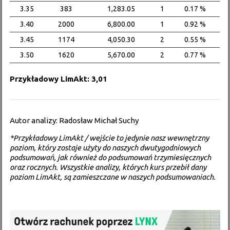
3.35
383
1,283.05
1
0.17 %
3.40
2000
6,800.00
1
0.92 %
3.45
1174
4,050.30
2
0.55 %
3.50
1620
5,670.00
2
0.77 %
Przykładowy LimAkt: 3,01
Autor analizy: Radosław Michał Suchy
*Przykładowy LimAkt / wejście to jedynie nasz wewnętrzny
poziom, który zostaje użyty do naszych dwutygodniowych
podsumowań, jak również do podsumowań trzymiesięcznych
oraz rocznych. Wszystkie analizy, których kurs przebił dany
poziom LimAkt, są zamieszczane w naszych podsumowaniach.