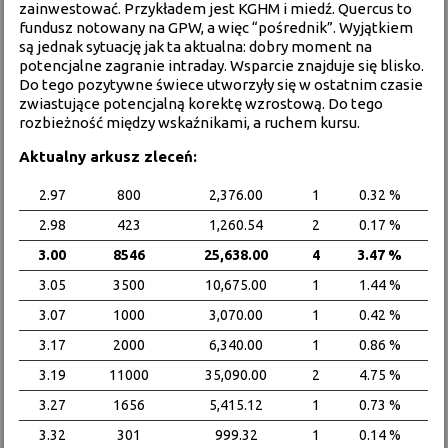
zainwestować. Przykładem jest KGHM i miedź. Quercus to
fundusz notowany na GPW, a więc “pośrednik”. Wyjątkiem
są jednak sytuację jak ta aktualna: dobry moment na
potencjalne zagranie intraday. Wsparcie znajduje się blisko.
Do tego pozytywne świece utworzyły się w ostatnim czasie
zwiastujące potencjalną korektę wzrostową. Do tego
rozbieżność między wskaźnikami, a ruchem kursu.
Aktualny arkusz zleceń:
2.97
800
2,376.00
1
0.32 %
2.98
423
1,260.54
2
0.17 %
3.00
8546
25,638.00
4
3.47 %
3.05
3500
10,675.00
1
1.44 %
3.07
1000
3,070.00
1
0.42 %
3.17
2000
6,340.00
1
0.86 %
3.19
11000
35,090.00
2
4.75 %
3.27
1656
5,415.12
1
0.73 %
3.32
301
999.32
1
0.14 %