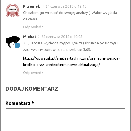
Przemek
24 czerwca 2018 o 12:15
Chciałem go wrzucić do swojej analizy :) Walor wyglada
ciekawie.
Odpowiedz
Michał
28 czerwca 2018 o 10:05
Z Quercusa wychodzimy po 2,96 zł (aktualne poziomy) i
zagrywamy ponownie na przebicie 3,05:
https://gpwatak.pl/analiza-techniczna/premium-wejscie-
krotko-oraz-srednioterminowe-aktualizacja/
Odpowiedz
DODAJ KOMENTARZ
Komentarz
*