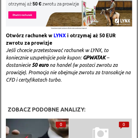
Otwórz rachunek w
LYNX
i otrzymaj aż 50 EUR
zwrotu za prowizje
Jeśli chcecie przetestować rachunek w LYNX, to
koniecznie uzupełnijcie pole kupon:
GPWATAK
–
dostaniecie
50 euro
na handel (w postaci zwrotu za
prowizje). Promocja nie obejmuje zwrotu za transakcje na
CFD i certyfikatach turbo.
ZOBACZ PODOBNE ANALIZY:
0
0