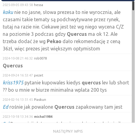
2025-09-05 09:43:58
hessa
koku
nie no jasne, słowa prezesa to nie wyrocznia, ale
czasami takie tematy są podchwytywane przez rynek,
tutaj na razie nie. Ciekawe jest też wg niego wycena C/Z
na poziomie 3 podczas gdzy
Quercus
ma ok 12. Ale
trzeba dodać że wg
Pekao
dało rekomendację z ceną
36zł, więc prezes jest większym optymistom
2024-10-08 21:46:32
rob0078
Quercus
2024-09-24 16:53:47
pezet
kriss1975
pytanie kupowales kiedys
quercus
lev lub short
?? bo u mnie w biurze minimalna wplata 200 tys
2024-02-16 13:51:45
Piaskun
Ed
rośnie jak powalone
Quercus
zapakowany tam jest
2023-10-18 13:34:36
michal1984
Sal
Przy emisji dał sygnał drugiego dnia , że obejmie ile
potrzeba akcji . NN dobrało teraz dodatkowo w emisji
NASTĘPNY WPIS