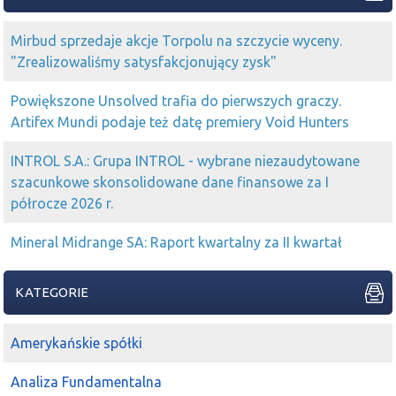
2021-04-22 12:34:33
Piaskun
kriss1975
czyzby
quercus
zbierał
Mirbud sprzedaje akcje Torpolu na szczycie wyceny.
2021-04-20 12:49:14
Maciejka
"Zrealizowaliśmy satysfakcjonujący zysk"
na
Quercus
chyba SL odpaliły?
Powiększone Unsolved trafia do pierwszych graczy.
2021-03-29 16:20:13
Marianus89
Quercus
in
Artifex Mundi podaje też datę premiery Void Hunters
2021-02-17 18:18:12
filip
INTROL S.A.: Grupa INTROL - wybrane niezaudytowane
Skarbiec
, Altus,
Quercus
szacunkowe skonsolidowane dane finansowe za I
2021-02-17 18:13:32
filip
półrocze 2026 r.
Piaskun
Biedrzycki
Quercus
daje jako petardy w 2020
Mineral Midrange SA: Raport kwartalny za II kwartał
2021-02-15 18:07:15
Piaskun
Na
MSZ
spójrzcie
Quercus
tez wywala papier który
kupował przed resplitem
KATEGORIE
2021-01-29 11:38:43
Piaskun
Anon
chyba
Quercus
chce z tego wyskoczyć
Amerykańskie spółki
2021-01-27 15:57:12
nowy
Analiza Fundamentalna
Quercus
ubrał na górce nas
MSZ