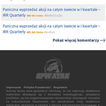
co to za akcja widły na
Quercus
?
Paniczna wyprzedaż akcji na całym świecie w I kwartale –
2020-06-23 10:17:12
bronas16
IRR Quarterly
460 dni temu
เช็คสลิปโอนเงิน
albo
ten
zas....ny
quercus
psuje zabawe
2020-06-23 09:49:48
boczek
Paniczna wyprzedaż akcji na całym świecie w I kwartale –
Na moje do góry,
Quercus
wysypał już co miał do
IRR Quarterly
465 dni temu
Mostbet
wysypania, C/Z - 6, 2gi kwartał wg słów prezesa tak
Pokaż więcej komentarzy
dobry jak pierwszy, według analiz była większa
zmienność na surowcach w 2gim kwartale o 30%. Zbliżają
się szacunki wyników. Jak dla mnie dużo więcej za niż
przeciw na kontynuowanie rajdów tak jak reszta Corona-
WI
2020-06-22 12:29:31
VeRtO
ciekawie piszecie, bo czytam wszystkie fora i do tej pory
nie widziałem aby ktoś nadal pisał że
quercus
tam
Impressum
Polityka Prywatności
Regulamin
steruje, ja byłem pewien że już większość się wysypała z
Autorzy strony www.gpwatak.pl informują, że nie wykonują działalności
dużych i pakietówkowiczów
maklerskiej składającej się z doradztwa inwestycyjnego, zarządzania
portfelem, czy też przygotowywaniem rekomendacji dotyczących transakcji
na instrumentach finansowych, ani jakiejkolwiek innej działalności
2020-06-22 12:27:10
VeRtO
maklerskiej określonej w Ustawie o Obrocie Instrumentami Finansowymi w