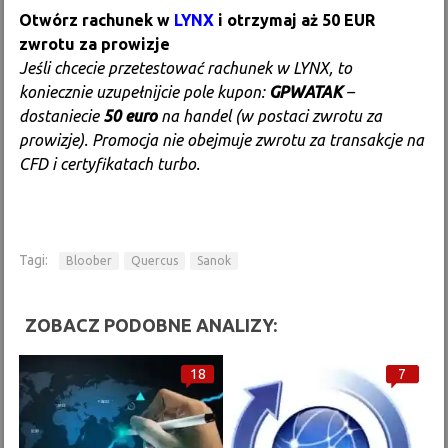
Otwórz rachunek w
LYNX
i otrzymaj aż 50 EUR
zwrotu za prowizje
Jeśli chcecie przetestować rachunek w LYNX, to
koniecznie uzupełnijcie pole kupon:
GPWATAK
–
dostaniecie
50 euro
na handel (w postaci zwrotu za
prowizje). Promocja nie obejmuje zwrotu za transakcje na
CFD i certyfikatach turbo.
Tagi:
Bloober
Quercus
Sanok
ZOBACZ PODOBNE ANALIZY:
18
7