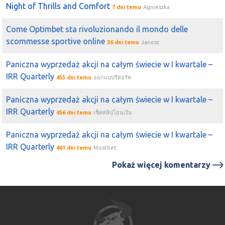
CreepyJar
. Pozostałe gdzie w przyszłości (ponownie)
Night of Thrills and Comfort
7 dni temu
Agnieszka
wejdę to:
CDR
,
Farm51
oraz
Bloober
. Do tego powoli
Come Optimbet sta rivoluzionando il mondo delle
ponownie wchodzi w grę
CiGames
.
scommesse sportive online
36 dni temu
Janosz
2021-11-08 20:40:34
Michał (a)
Jednym słowem do obserwacji na najbliższe sesje
Paniczna wyprzedaż akcji na całym świecie w I kwartale –
Bloober
,
IMC
oraz
MLSystem
.
IRR Quarterly
455 dni temu
ออกแบบรีสอร์ท
2021-11-08 20:39:43
Michał (a)
W dalszym ciągu równiez
Bloober
do obserwacji. Główne
Paniczna wyprzedaż akcji na całym świecie w I kwartale –
wsparcie znajduje się przy 18,00 zł. Trwa dalej trend
IRR Quarterly
456 dni temu
เช็คสลิปโอนเงิน
wzrostowy.
Paniczna wyprzedaż akcji na całym świecie w I kwartale –
2021-11-04 16:12:19
hessa
IRR Quarterly
461 dni temu
Mostbet
Quercus
ujawnił sie w
Zamet
https://infostrefa.com/infostrefa/pl/wiadomosci/40757542,z
Pokaż więcej komentarzy
sa-19-2021-informacja-o-otrzymaniu-zawiadomienia-na-
podstawie-art-69-ustawy-z-dnia-29-lipca-2005-r-o-ofercie-
publicznej-i-warunkach-wprowadzania-instrumentow-
finansowych-do-zorganizowanego-systemu-obrotu-oraz-o-
spolkach-publicznych