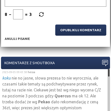
8
−
=
3
ANULUJ PISANIE
KOMENTARZE Z SHOUTBOXA
2025-09-05 09:43:58
hessa
koku
nie no jasne, słowa prezesa to nie wyrocznia, ale
czasami takie tematy są podchwytywane przez rynek,
tutaj na razie nie. Ciekawe jest też wg niego wycena C/Z
na poziomie 3 podczas gdzy
Quercus
ma ok 12. Ale
trzeba dodać że wg
Pekao
dało rekomendację z ceną
36zł, więc prezes jest większym optymistom