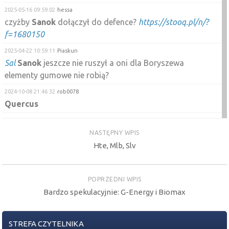
2025-05-16 09:59:02
hessa
czyżby
Sanok
dołączył do defence?
https://stooq.pl/n/?
f=1680150
2025-04-22 10:59:11
Piaskun
Sal
Sanok
jeszcze nie ruszył a oni dla Boryszewa
elementy gumowe nie robią?
2024-10-08 21:46:32
rob0078
Quercus
2024-09-24 16:53:47
pezet
kriss1975
pytanie kupowales kiedys
quercus
lev lub short
NASTĘPNY WPIS
?? bo u mnie w biurze minimalna wplata 200 tys
Hte, Mlb, Slv
2024-09-17 12:06:44
Piaskun
Janosz
to
sanok
bardziej
POPRZEDNI WPIS
2024-03-22 13:13:42
Piaskun
Bardzo spekulacyjnie: G-Energy i Biomax
Sanok
piękne wyniki ciekawe ile wypłaci dywidendy
2024-03-22 13:13:16
Piaskun
STREFA CZYTELNIKA