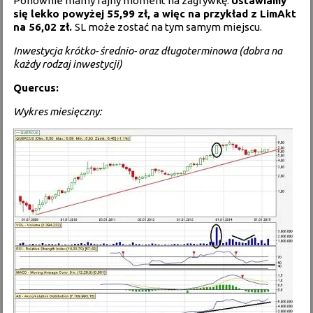
Ponownie mamy fajny moment na zagrywkę.
Ustawiamy
się lekko powyżej 55,99 zł, a więc na przykład z LimAkt
na 56,02 zł.
SL może zostać na tym samym miejscu.
Inwestycja krótko- średnio- oraz długoterminowa (dobra na
każdy rodzaj inwestycji)
Quercus:
Wykres miesięczny: