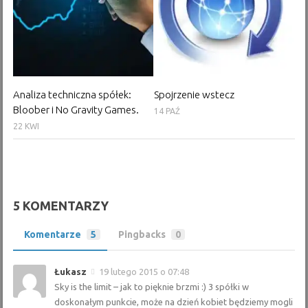
Analiza techniczna spółek:
Spojrzenie wstecz
Bloober i No Gravity Games.
14 PAŹ
22 KWI
5 KOMENTARZY
Komentarze
5
Pingbacks
0
Łukasz
19 lutego 2015 o 07:48
Sky is the limit – jak to pięknie brzmi :) 3 spółki w
doskonałym punkcie, może na dzień kobiet będziemy mogli