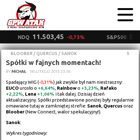
11.503,45
5.5
NDQ
-0,73%
S&P500
BLOOBER
/
QUERCUS
/
SANOK
5
Polityka
Spółki w fajnych momentach!
prywatności
Wyrażam zgodę.
BY
MICHAŁ
·
18 LUTEGO 2015 23:36
Spadający WIG (
-0,31%
) jak zwykle był nam niestraszny:
EUCO
urosło o
+6,64%
,
Rainbow
o
+3,23%
,
Rafako
+2,22%
,
Lena
+1,06%
i tak dalej. Dzisiaj dzień
aktualizacyjny. Spółki przedstawione poniżej były regularnie
omawiane tutaj w zamkniętej strefie:
Sanok
,
Quercus
oraz
Bloober
(New Connect, walor spekulacyjny!).
Sanok
:
Wykres tygodniowy: