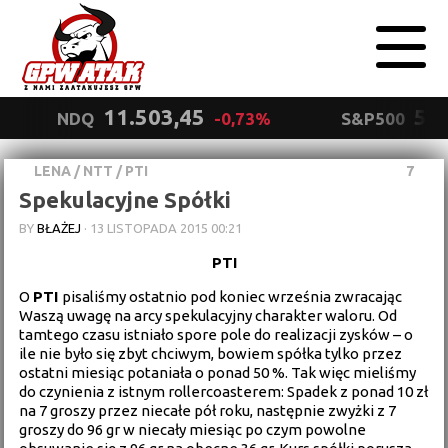
11.503,45
5.5
NDQ
-0,73%
S&P500
LENA
/
NTT
/
PTI
7
Polityka
Spekulacyjne Spółki
prywatności
Wyrażam zgodę.
BY
BŁAŻEJ
·
13 LISTOPADA 2015 00:21
PTI
O
PTI
pisaliśmy
ostatnio pod koniec września
zwracając
Waszą uwagę na arcy spekulacyjny charakter waloru. Od
tamtego czasu istniało spore pole do realizacji zysków – o
ile nie było się zbyt chciwym, bowiem spółka tylko przez
ostatni miesiąc potaniała o ponad 50 %. Tak więc mieliśmy
do czynienia z istnym rollercoasterem: Spadek z ponad 10 zł
na 7 groszy przez niecałe pół roku, następnie zwyżki z 7
groszy do 96 gr w niecały miesiąc po czym powolne