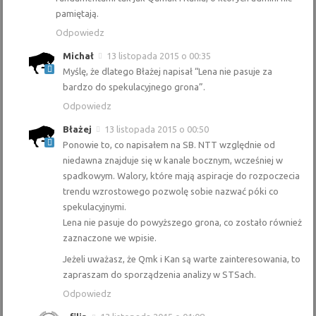
pamiętają.
Odpowiedz
Michał
13 listopada 2015 o 00:35
Myślę, że dlatego Błażej napisał “Lena nie pasuje za
bardzo do spekulacyjnego grona”.
Odpowiedz
Błażej
13 listopada 2015 o 00:50
Ponowie to, co napisałem na SB. NTT względnie od
niedawna znajduje się w kanale bocznym, wcześniej w
spadkowym. Walory, które mają aspiracje do rozpoczecia
trendu wzrostowego pozwolę sobie nazwać póki co
spekulacyjnymi.
Lena nie pasuje do powyższego grona, co zostało również
zaznaczone we wpisie.
Jeżeli uważasz, że Qmk i Kan są warte zainteresowania, to
zapraszam do sporządzenia analizy w STSach.
Odpowiedz