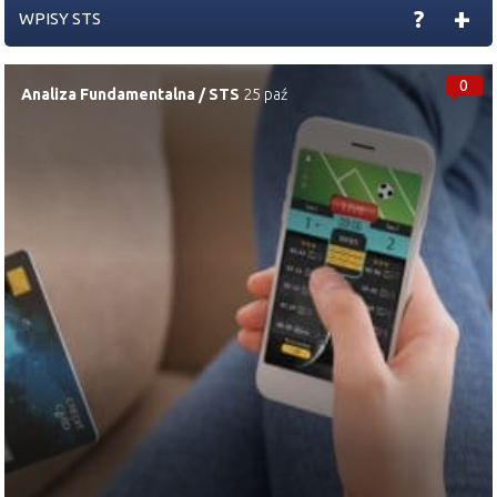
+
?
WPISY STS
2020-12-01 13:08:51
space
Krisjaworski
LENA
jeszcze takie ma (ze spółek
giełdowych)
0
Analiza Fundamentalna
/
STS
25 paź
2020-11-20 12:30:52
hessa
Ooglądam właśnie parkiet tv i zostawię Wam typy
techniczne prof. Borowskiego:
Dino
,
NTT
System,
Pekabex
,
PKO
BP,
Wielton
,
Decora
,
Novita
,
Netia
.
Pewnie napiszą o tym w następnym wydaniu parkietu.
2020-11-17 14:33:51
space
https://stooq.pl/n/?f=1388721
chyba ich nie ma na
giełdzie. jedynie widziałem
lena
i
elzab
z oczyszczami
uvc.
2020-03-13 09:47:24
space
przykładowo
LENA
+13% 3.6k pln obrotu
2020-02-27 12:01:07
h3rlitz
Lena
zakupy zarządu za 100 tys.
2018-08-21 14:16:49
Błażej (a)