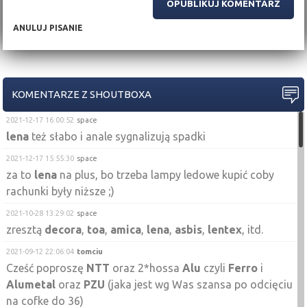
ANULUJ PISANIE
KOMENTARZE Z SHOUTBOXA
2021-12-17 16:00:52
space
lena
też słabo i anale sygnalizują spadki
2021-12-17 15:55:30
space
za to
lena
na plus, bo trzeba lampy ledowe kupić coby
rachunki były niższe ;)
2021-10-28 13:29:02
space
zresztą
decora
,
toa
,
amica
,
lena
,
asbis
,
lentex
, itd.
2021-09-12 22:06:04
tomciu
Cześć poproszę
NTT
oraz 2*hossa
Alu
czyli
Ferro
i
Alumetal
oraz
PZU
(jaka jest wg Was szansa po odcięciu
na cofke do 36)