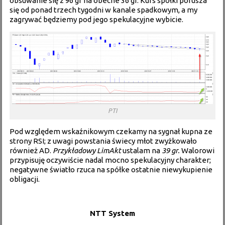
obsuwanie się z 96 gr na obecne 36 gr. Kurs spółki porusza
się od ponad trzech tygodni w kanale spadkowym, a my
zagrywać będziemy pod jego spekulacyjne wybicie.
PTI
Pod względem wskaźnikowym czekamy na sygnał kupna ze
strony RSI; z uwagi powstania świecy młot zwyżkowało
również AD.
Przykładowy LimAkt
ustalam na
39 gr.
Walorowi
przypisuję oczywiście nadal mocno spekulacyjny charakter;
negatywne światło rzuca na spółke ostatnie
niewykupienie
obligacji
.
NTT System