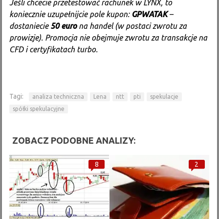
Jeśli chcecie przetestować rachunek w LYNX, to
koniecznie uzupełnijcie pole kupon:
GPWATAK
–
dostaniecie
50 euro
na handel (w postaci zwrotu za
prowizje). Promocja nie obejmuje zwrotu za transakcje na
CFD i certyfikatach turbo.
Tagi:
analiza techniczna
Lena
ntt
pti
spekulacje
spółki spekulacyjne
ZOBACZ PODOBNE ANALIZY:
8
2