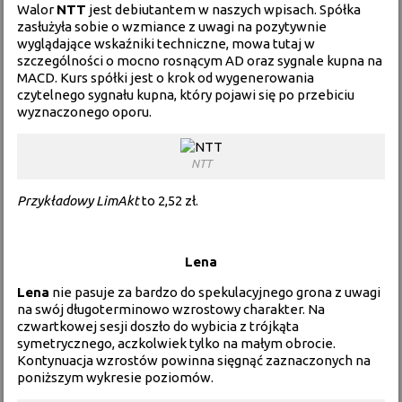
Walor
NTT
jest debiutantem w naszych wpisach. Spółka
zasłużyła sobie o wzmiance z uwagi na pozytywnie
wyglądające wskaźniki techniczne, mowa tutaj w
szczególności o mocno rosnącym AD oraz sygnale kupna na
MACD. Kurs spółki jest o krok od wygenerowania
czytelnego sygnału kupna, który pojawi się po przebiciu
wyznaczonego oporu.
NTT
Przykładowy LimAkt
to 2,52 zł.
Lena
Lena
nie pasuje za bardzo do spekulacyjnego grona z uwagi
na swój długoterminowo wzrostowy charakter. Na
czwartkowej sesji doszło do wybicia z trójkąta
symetrycznego, aczkolwiek tylko na małym obrocie.
Kontynuacja wzrostów powinna sięgnąć zaznaczonych na
poniższym wykresie poziomów.