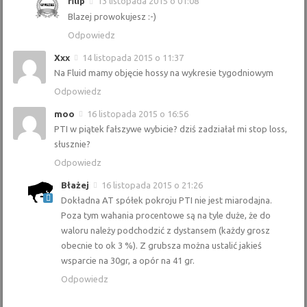
filip
13 listopada 2015 o 01:08
Blazej prowokujesz :-)
Odpowiedz
Xxx
14 listopada 2015 o 11:37
Na Fluid mamy objęcie hossy na wykresie tygodniowym
Odpowiedz
moo
16 listopada 2015 o 16:56
PTI w piątek fałszywe wybicie? dziś zadziałał mi stop loss,
słusznie?
Odpowiedz
Błażej
16 listopada 2015 o 21:26
Dokładna AT spółek pokroju PTI nie jest miarodajna.
Poza tym wahania procentowe są na tyle duże, że do
waloru należy podchodzić z dystansem (każdy grosz
obecnie to ok 3 %). Z grubsza można ustalić jakieś
wsparcie na 30gr, a opór na 41 gr.
Odpowiedz