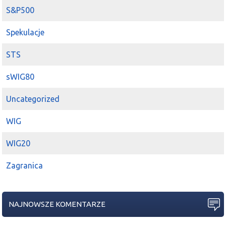
2018-01-24 21:53:51
Asia
S&P500
z tuzów to oczywiście
KGH
:)
JSW
też w ciekawej pozycji,
Lena
na młoteczku
Spekulacje
STS
sWIG80
Uncategorized
WIG
WIG20
Zagranica
NAJNOWSZE KOMENTARZE