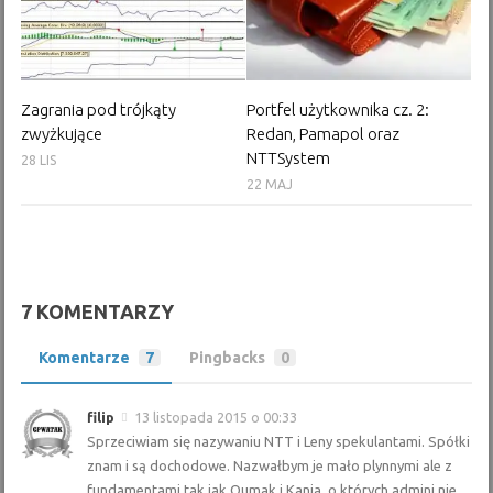
Zagrania pod trójkąty
Portfel użytkownika cz. 2:
zwyżkujące
Redan, Pamapol oraz
NTTSystem
28 LIS
22 MAJ
7 KOMENTARZY
Komentarze
7
Pingbacks
0
filip
13 listopada 2015 o 00:33
Sprzeciwiam się nazywaniu NTT i Leny spekulantami. Spółki
znam i są dochodowe. Nazwałbym je mało plynnymi ale z
fundamentami tak jak Qumak i Kania, o których admini nie