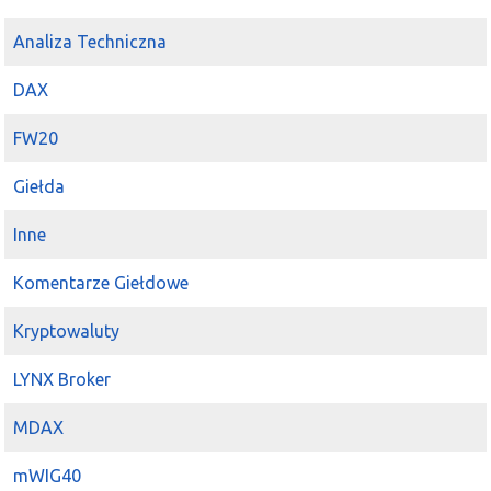
z tuzów to oczywiście
KGH
:)
JSW
też w ciekawej pozycji,
Analiza Techniczna
Lena
na młoteczku
DAX
FW20
Giełda
Inne
Komentarze Giełdowe
Kryptowaluty
LYNX Broker
MDAX
mWIG40