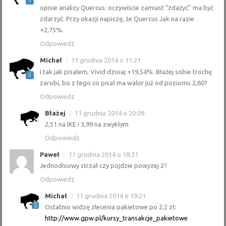
opisie analizy Quercus: oczywiście zamiast “zdażyć” ma być
zdarzyć. Przy okazji napiszę, że Quercus Jak na razie
+2,75%.
Odpowiedz
Michał
11 grudnia 2014 o 11:21
I tak jak pisałem, Vivid dzisiaj +19,54%. Błażej sobie trochę
zarobi, bo z tego co pisał ma walor już od poziomu 2,60?
Odpowiedz
Błażej
11 grudnia 2014 o 20:09
2,51 na IKE i 3,99 na zwykłym
Odpowiedz
Paweł
11 grudnia 2014 o 18:31
Jednodniowy strzał czy pojdzie powyzej 2?
Odpowiedz
Michał
11 grudnia 2014 o 19:21
Ostatnio widzę zlecenia pakietowe po 2,2 zł:
http://www.gpw.pl/kursy_transakcje_pakietowe