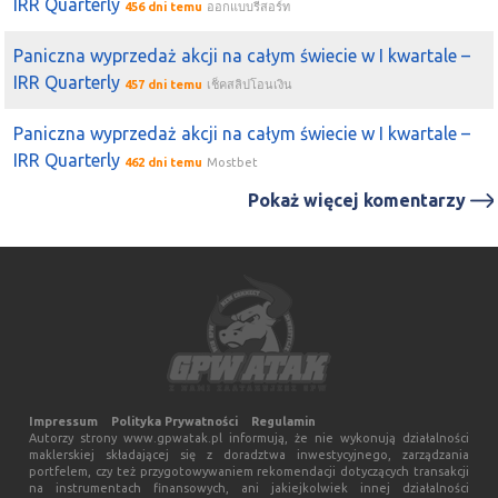
IRR Quarterly
456 dni temu
ออกแบบรีสอร์ท
Paniczna wyprzedaż akcji na całym świecie w I kwartale –
IRR Quarterly
457 dni temu
เช็คสลิปโอนเงิน
Paniczna wyprzedaż akcji na całym świecie w I kwartale –
IRR Quarterly
462 dni temu
Mostbet
Pokaż więcej komentarzy
Impressum
Polityka Prywatności
Regulamin
Autorzy strony www.gpwatak.pl informują, że nie wykonują działalności
maklerskiej składającej się z doradztwa inwestycyjnego, zarządzania
portfelem, czy też przygotowywaniem rekomendacji dotyczących transakcji
na instrumentach finansowych, ani jakiejkolwiek innej działalności