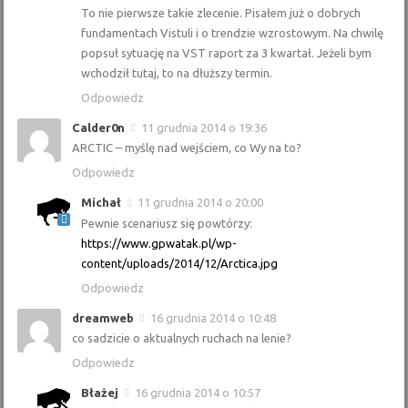
To nie pierwsze takie zlecenie. Pisałem już o dobrych
fundamentach Vistuli i o trendzie wzrostowym. Na chwilę
popsuł sytuację na VST raport za 3 kwartał. Jeżeli bym
wchodził tutaj, to na dłuższy termin.
Odpowiedz
Calder0n
11 grudnia 2014 o 19:36
ARCTIC – myślę nad wejściem, co Wy na to?
Odpowiedz
Michał
11 grudnia 2014 o 20:00
Pewnie scenariusz się powtórzy:
https://www.gpwatak.pl/wp-
content/uploads/2014/12/Arctica.jpg
Odpowiedz
dreamweb
16 grudnia 2014 o 10:48
co sadzicie o aktualnych ruchach na lenie?
Odpowiedz
Błażej
16 grudnia 2014 o 10:57