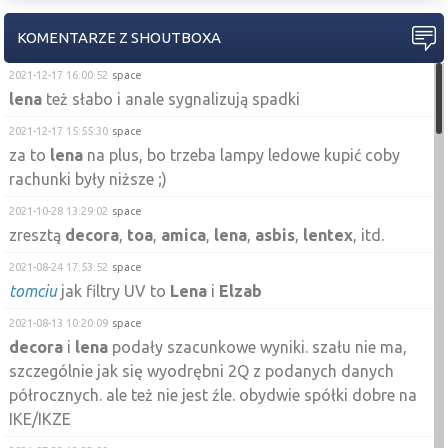
KOMENTARZE Z SHOUTBOXA
2021-12-17 16:00:52
space
lena
też słabo i anale sygnalizują spadki
2021-12-17 15:55:30
space
za to
lena
na plus, bo trzeba lampy ledowe kupić coby
rachunki były niższe ;)
2021-10-28 13:29:02
space
zresztą
decora
,
toa
,
amica
,
lena
,
asbis
,
lentex
, itd.
2021-08-24 17:53:52
space
tomciu
jak filtry UV to
Lena
i
Elzab
2021-08-13 10:20:09
space
decora
i
lena
podały szacunkowe wyniki. szału nie ma,
szczególnie jak się wyodrębni 2Q z podanych danych
półrocznych. ale też nie jest źle. obydwie spółki dobre na
IKE/IKZE