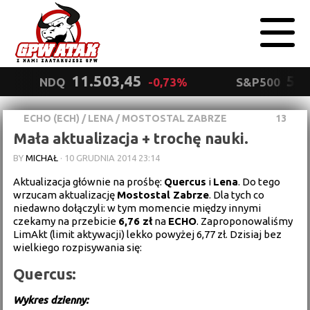
11.503,45
5.5
NDQ
-0,73%
S&P500
ECHO (ECH)
/
LENA
/
MOSTOSTAL ZABRZE
13
Polityka
Mała aktualizacja + trochę nauki.
prywatności
Wyrażam zgodę.
BY
MICHAŁ
·
10 GRUDNIA 2014 23:14
Aktualizacja głównie na prośbę:
Quercus
i
Lena
. Do tego
wrzucam aktualizację
Mostostal Zabrze
. Dla tych co
niedawno dołączyli: w tym momencie między innymi
czekamy na przebicie
6,76 zł
na
ECHO
. Zaproponowaliśmy
LimAkt (limit aktywacji) lekko powyżej 6,77 zł. Dzisiaj bez
wielkiego rozpisywania się:
Quercus:
Wykres dzienny: