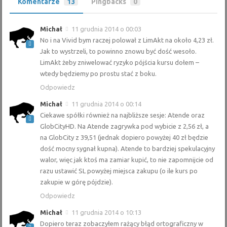
Komentarze
13
Pingbacks
0
Michał
11 grudnia 2014 o 00:03
No i na Vivid bym raczej polował z LimAkt na około 4,23 zł.
Jak to wystrzeli, to powinno znowu być dość wesoło.
LimAkt żeby zniwelować ryzyko pójścia kursu dołem –
wtedy będziemy po prostu stać z boku.
Odpowiedz
Michał
11 grudnia 2014 o 00:14
Ciekawe spółki również na najbliższe sesje: Atende oraz
GlobCityHD. Na Atende zagrywka pod wybicie z 2,56 zł, a
na GlobCity z 39,51 (jednak dopiero powyżej 40 zł będzie
dość mocny sygnał kupna). Atende to bardziej spekulacyjny
walor, więc jak ktoś ma zamiar kupić, to nie zapomnijcie od
razu ustawić SL powyżej miejsca zakupu (o ile kurs po
zakupie w górę pójdzie).
Odpowiedz
Michał
11 grudnia 2014 o 10:13
Dopiero teraz zobaczyłem rażący błąd ortograficzny w