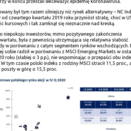
rzy w końcu przestali lekceważyć epidemię koronawirusa.
owany był tym razem silniejszy niż rynek alternatywny – NC In
y od czwartego kwartału 2019 roku przyniósł stratę, choć w U
ic kursowych i tak zamknął się nieznacznie nad kreską.
 niepokoju inwestorów, mimo pozytywnego zakończenia
wartału, była z pewnością utrzymująca się relatywna słabość
ełdy w porównaniu z całym segmentem rynków wschodzących.
ej sobie radził w porównaniu z MSCI Emerging Markets w ost
0 roku (słabiej o 3 p.p.), nie wspominając o przepaści obu in
. W tym czasie polski indeks z rodziny MSCI stracił 11,5 proc., a
poszły w górę o 15,5 proc.