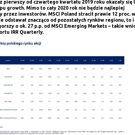
az pierwszy od czwartego kwartału 2019 roku okazały się 
ypu growth. Mimo to cały 2020 rok nie będzie najlepiej
 przez inwestorów. MSCI Poland stracił prawie 12 proc. 
nie odstawał znacząco od pozostałych rynków regionu, to i
gorszy o ok. 27 p.p. od MSCI Emerging Markets – takie wni
ortu IRR Quarterly.