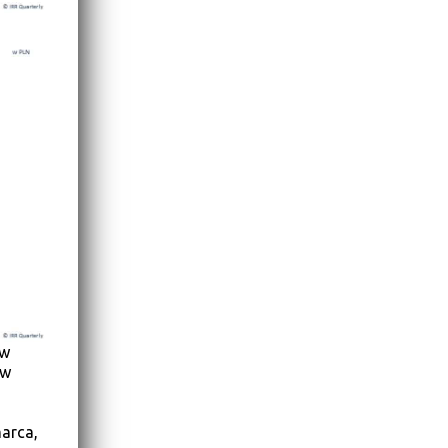
 w
 w
marca,