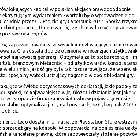
rów lokujących kapitał w polskich akcjach prawdopodobnie
 elektryzującym wydarzeniem kwartału było wprowadzenie do
0 grudnia przez CD Projekt gry Cyberpunk 2077. Spółka trzykro
 debiut produkcji, tłumacząc się, że chce wdrożyć dopracowan
e pozbawiona błędów.
czy, zaprezentowana w serwisach umożliwiających recenzowan
cowana. Gra została dobrze oceniona w recenzjach użytkown
nsol najnowszej generacji. Otrzymała za to słabe recenzje – m.
talu branżowym Metacritic – od użytkowników konsol starsz
la wielu z nich jakość gry była tak rozczarowująca, że w serwisi
ał specjalny wątek ilustrujący nagrania wideo z błędami gry.
akujące w świetle dotychczasowych deklaracji, jakie padały z
du spółki, że najważniejsza w jej filozofii działania jest jakość
zcze w listopadzie firma zapewniała wbrew pojawiającym się
 o słabej optymalizacji gry na konsolach, że Cyberpunk 2077 
 dobrze.
źniej do tego doszła informacja, że PlayStation Store wstrzym
sprzedaż gry na konsole. W odpowiedzi na doniesienia uakty
ńskie kancelarie prawne, które zapowiedziały złożenie pozwó