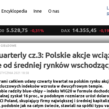
L
Encyklopedia
Inne
O nas
R
Wyrażam zgodę.
5.528,75
14.355,45
00
-0,31%
DAX
-0,1
 GIEŁDOWE
arterly cz.3: Polskie akcje wcią
e od średniej rynków wschodzą
STYCZNIA 2021 18:58
ami całkiem udany czwarty kwartał na polskim rynku akcji
kluczowych indeksów wzrosła w dwucyfrowym tempie.
sobie radziły blue-chipy – indeks WIG20 w formule dochod
alnej zyskał 16 proc., w podobnym rozmiarze urósł dolar
 Poland, skupiający firmy największej i średniej kapitaliz
 podobnie jak na całym świecie, stawiali na spółki typu va