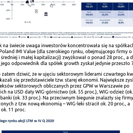
k na świecie uwaga inwestorów koncentrowała się na spółkac
 Poland IMI Value (dla szerokiego rynku, obejmującego firmy o
 średniej i małej kapitalizacji) zwyżkował o ponad 28 proc., a d
jego odpowiednik dla spółek growth zyskał jedynie przeszło 7
 zatem dziwić, że w ujęciu sektorowym liderami czwartego kw
azali się przedstawiciele tzw. starej ekonomii. Największe zys
deksów sektorowych obliczanych przez GPW w Warszawie po
 ich na USD dały WIG-górnictwo (ok. 55 proc.), WIG-odzież (ok.
-banki (ok. 33 proc.). Na przeciwnym biegunie znalazły się firmy
onych z tzw. nową ekonomią – WIG-leki stracił ok. 20 proc., a
k. 11 proc.