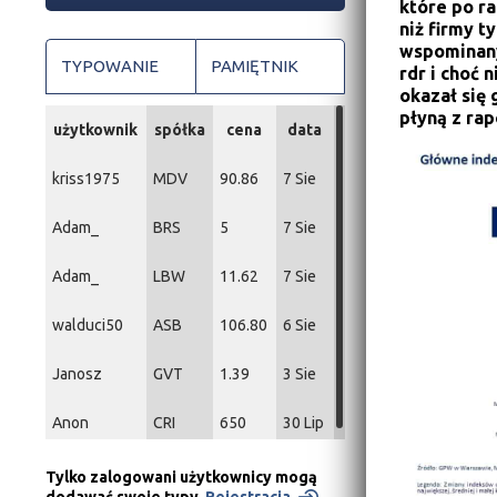
które po r
niż firmy t
wspominany
TYPOWANIE
PAMIĘTNIK
rdr i choć 
okazał się 
płyną z rap
użytkownik
spółka
cena
data
kriss1975
MDV
90.86
7 Sie
Adam_
BRS
5
7 Sie
Adam_
LBW
11.62
7 Sie
walduci50
ASB
106.80
6 Sie
Janosz
GVT
1.39
3 Sie
Anon
CRI
650
30 Lip
Tylko zalogowani użytkownicy mogą