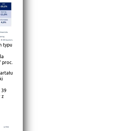
h typu
la
 proc.
artału
ki
 39
 z