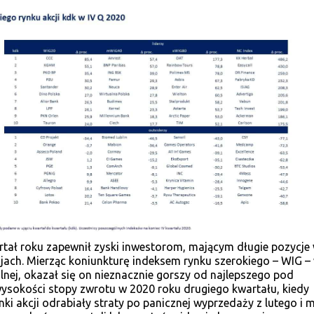
rtał roku zapewnił zyski inwestorom, mającym długie pozycje
cjach. Mierząc koniunkturę indeksem rynku szerokiego – WIG –
lnej, okazał się on nieznacznie gorszy od najlepszego pod
sokości stopy zwrotu w 2020 roku drugiego kwartału, kiedy
ki akcji odrabiały straty po panicznej wyprzedaży z lutego i 