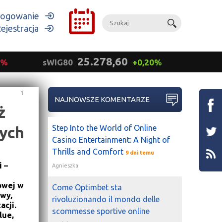
ogowanie
ejestracja
25.278,60
9%
sWIG80
+0,20%
mWIG
1
NAJNOWSZE KOMENTARZE
ż
cych
Step Into the World of Online
Casino Entertainment: A Night of
Thrills and Comfort
9 dni temu
 –
Agnieszka
owej w
Come Optimbet sta
owy,
rivoluzionando il mondo delle
acji.
scommesse sportive online
lue,