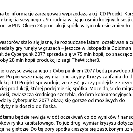
na te informacje zareagowali wyprzedażą akcji CD Projekt. Kur
mknięcia sesyjnego z 9 grudnia w ciągu ośmiu kolejnych sesji 
c. w PLN. Około 24 proc. akcji spółki w tym okresie zmieniło
nwestorów stało się jasne, że rozbudzane latami oczekiwania c
rzedaży gry runęły w gruzach – jeszcze w listopadzie Goldman
, że Cyberpunk 2077 sprzeda się w 75 mln kopii, co znacząco
oby 28 mln kopii produkcji z sagi TheWitcher3.
je kryzysu związanego z Cyberpunkiem 2077 będą prawdopo
e. Po pierwsze mają wymiar operacyjny. Kryzys zaufania do dr
dukcji CD Projekt spowoduje, że część graczy podejdzie z reze
eciej produkcji, której podejmie się spółka. Może dojść do migra
półki, zwłaszcza średniego szczebla, do firm konkurencyjnych.
edaży Cyberpunka 2077 okażą się gorsze od możliwych do
dyby nie doszło do fiaska.
 temu będzie rewizja w dół oczekiwań co do wyników finan
tyków rynku kapitałowego. To już drugi wymiar kryzysu dotycz
ji na giełdzie. Do tej pory spółka cieszyła się zasłużonym uz