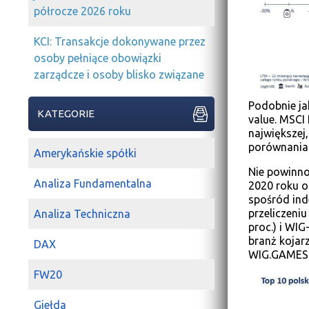
półrocze 2026 roku
KCI: Transakcje dokonywane przez
osoby pełniące obowiązki
zarządcze i osoby blisko związane
Podobnie ja
KATEGORIE
value. MSCI
największej,
porównania 
Amerykańskie spółki
Nie powinno
Analiza Fundamentalna
2020 roku ok
spośród in
przeliczeniu
Analiza Techniczna
proc.) i WIG
branż kojarz
DAX
WIG.GAMES o
FW20
Giełda