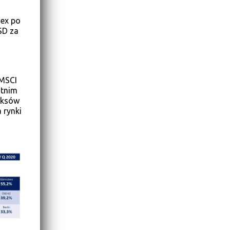
dex po
SD za
 MSCI
atnim
deksów
 rynki