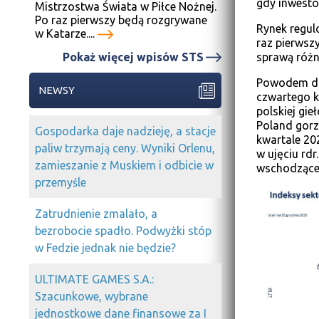
gdy inwesto
Mistrzostwa Świata w Piłce Nożnej.
Po raz pierwszy będą rozgrywane
Rynek regul
w Katarze....
raz pierwsz
sprawą różn
Pokaż więcej wpisów STS
Powodem do
NEWSY
czwartego k
polskiej gi
Poland gorz
Gospodarka daje nadzieję, a stacje
kwartale 202
paliw trzymają ceny. Wyniki Orlenu,
w ujęciu rdr
zamieszanie z Muskiem i odbicie w
wschodzące 
przemyśle
Zatrudnienie zmalało, a
bezrobocie spadło. Podwyżki stóp
w Fedzie jednak nie będzie?
ULTIMATE GAMES S.A.:
Szacunkowe, wybrane
jednostkowe dane finansowe za I