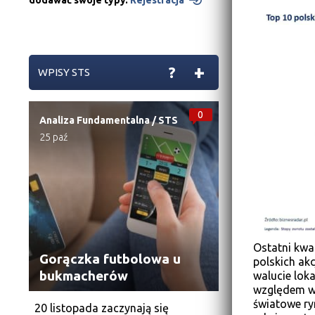
dodawać swoje typy.
Rejestracja
+
?
WPISY STS
0
Analiza Fundamentalna
/
STS
25 paź
Ostatni kwa
Gorączka futbolowa u
polskich ak
bukmacherów
walucie loka
względem wy
światowe ryn
20 listopada zaczynają się