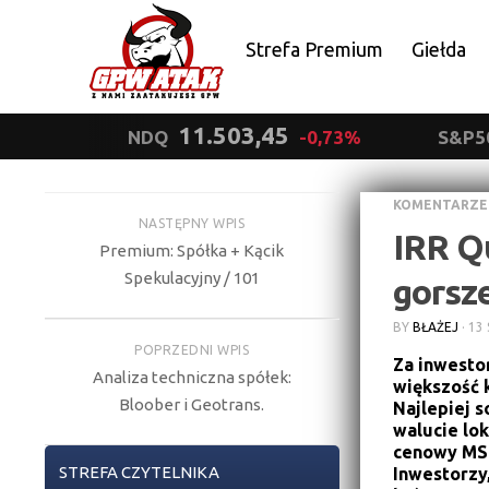
Strefa Premium
Giełda
Polityka prywatności
11.503,45
NDQ
-0,73%
S&P5
KOMENTARZE
NASTĘPNY WPIS
IRR Qu
Premium: Spółka + Kącik
Spekulacyjny / 101
gorsz
BY
BŁAŻEJ
·
13 
POPRZEDNI WPIS
Za inwestor
Analiza techniczna spółek:
większość 
Bloober i Geotrans.
Najlepiej 
walucie lok
cenowy MSCI
STREFA CZYTELNIKA
Inwestorzy,