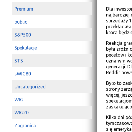
Dla inwesto
Premium
najbardziej
sprzedaży 1
public
przekładała
która będzi
S&P500
Reakcja gra
Spekulacje
była zróżni
pecetów i ko
uznanym wor
STS
generacji. D
Reddit powst
sWIG80
Było to zask
Uncategorized
strony zarzą
więcej, jes
WIG
spekulacjom
zaskakująco
WIG20
Kilka dni pó
tymczasowo 
Zagranica
się ameryka