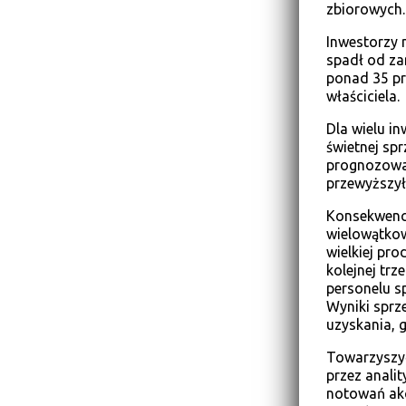
zbiorowych.
Inwestorzy 
spadł od za
ponad 35 pro
właściciela.
Dla wielu i
świetnej sp
prognozował
przewyższył
Konsekwenc
wielowątkow
wielkiej pro
kolejnej trz
personelu s
Wyniki sprz
uzyskania, g
Towarzyszyć
przez anali
notowań akc