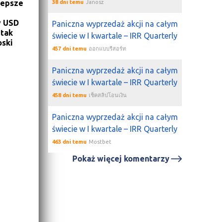
lepsze
38 dni temu
Janosz
w USD
Paniczna wyprzedaż akcji na całym
 tak
świecie w I kwartale – IRR Quarterly
oski
457 dni temu
ออกแบบรีสอร์ท
Paniczna wyprzedaż akcji na całym
świecie w I kwartale – IRR Quarterly
458 dni temu
เช็คสลิปโอนเงิน
Paniczna wyprzedaż akcji na całym
świecie w I kwartale – IRR Quarterly
463 dni temu
Mostbet
Pokaż więcej komentarzy