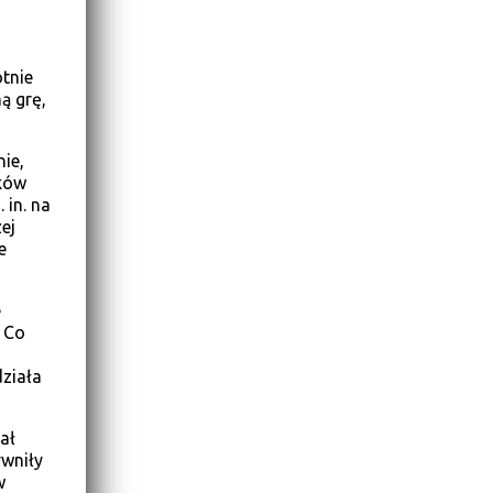
tnie
ą grę,
ie,
ików
 in. na
ej
e
e
. Co
działa
ał
wniły
w