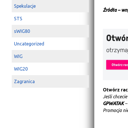
Spekulacje
Źródła – wnp
STS
sWIG80
Uncategorized
WIG
WIG20
Zagranica
Otwórz ra
Jeśli chceci
GPWATAK
–
Promocja nie