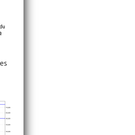
ądu
ą
res