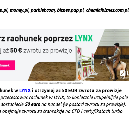
.pl, money.pl, parkiet.com,
biznes.pap.pl
,
chemiaibiznes.com.pl
chunek w
LYNX
i otrzymaj aż 50 EUR zwrotu za prowizje
e przetestować rachunek w LYNX, to koniecznie uzupełnijcie pole
 dostaniecie
50 euro
na handel (w postaci zwrotu za prowizje).
 obejmuje zwrotu za transakcje na CFD i certyfikatach turbo.