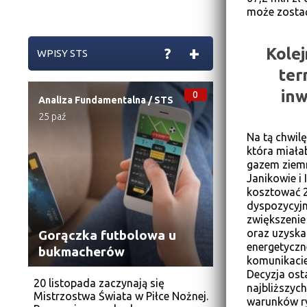
może zostać
+
?
Kole
WPISY STS
ter
inw
0
Analiza Fundamentalna
/
STS
25 paź
Na tą chwil
która miała
gazem ziemn
Janikowie i 
kosztować 25
dyspozycyjn
zwiększenie
oraz uzyska
Gorączka futbolowa u
energetyczn
bukmacherów
komunikacie 
Decyzja ost
20 listopada zaczynają się
najbliższyc
Mistrzostwa Świata w Piłce Nożnej.
warunków ry