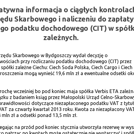
tywna informacja o ciągłych kontrolac
ędu Skarbowego i naliczeniu do zapłaty
ego podatku dochodowego (CIT) w spół
zależnych.
rzędu Skarbowego w Bydgoszczy wydał decyzję o
wościach przy rozliczaniu podatku dochodowego (CIT) przez
spółki zależne Ciechu: Ciech Soda Polska, Ciech Cargo i Ciech 
 roszczenia mogą wynieść 19,6 mln zł a ewentualne odsetki ok
rochę wcześniej bo pod koniec maja spółka Verbis ETA zależn
ązku z badaniem ksiąg przez Małopolski Urząd Celno-Skarbow
prawidłowości dotyczące niezapłaconego podatku VAT z tytu
 VAT za czwarty kwartał 2013 roku. Kwota za niezapłacony V
 mln zł a odsetki ponad 13,5 mln zł.
egając na przód pod koniec stycznia utworzyła rezerwę w wy
 co patrząc po kwotach może ostatecznie nie wystarczyć i spół