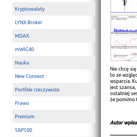
Kryptowaluty
LYNX Broker
MDAX
mWIG40
Nauka
Nie chcę się
to ze wzglę
New Connect
wsparcia. K
jest szansa
Portfele rzeczywiste
ostatniej s
że pomimo t
Prawo
Premium
Autor wpisu
S&P500