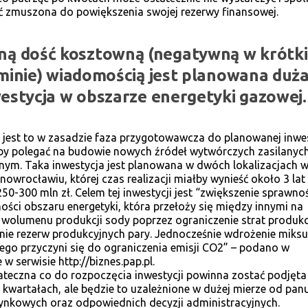
 zmuszona do powiększenia swojej rezerwy finansowej.
jną dość kosztowną (negatywną w krótk
minie) wiadomością jest planowana duż
estycja w obszarze energetyki gazowej.
ę jest to w zasadzie faza przygotowawcza do planowanej inwes
by polegać na budowie nowych źródeł wytwórczych zasilanyc
ym. Taka inwestycja jest planowana w dwóch lokalizacjach 
Inowrocławiu, której czas realizacji miałby wynieść około 3 lat 
0-300 mln zł. Celem tej inwestycji jest “zwiększenie sprawnoś
ości obszaru energetyki, która przełoży się między innymi na
 wolumenu produkcji sody poprzez ograniczenie strat produk
nie rezerw produkcyjnych pary. Jednocześnie wdrożenie miksu
ego przyczyni się do ograniczenia emisji CO2” – podano w
w serwisie http://biznes.pap.pl.
ateczna co do rozpoczęcia inwestycji powinna zostać podjęta
h kwartałach, ale będzie to uzależnione w dużej mierze od pan
nkowych oraz odpowiednich decyzji administracyjnych.