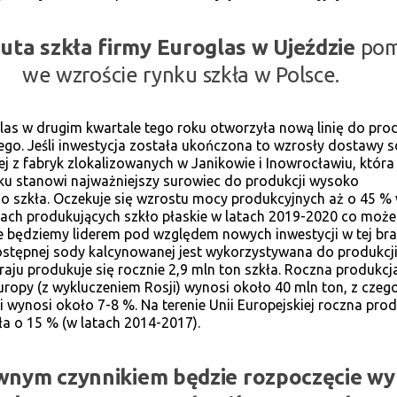
ta szkła firmy Euroglas w Ujeździe
pom
we wzroście rynku szkła w Polsce.
las w drugim kwartale tego roku otworzyła nową linię do prod
iego. Jeśli inwestycja została ukończona to wzrosły dostawy 
j z fabryk zlokalizowanych w Janikowie i Inowrocławiu, która
ku stanowi najważniejszy surowiec do produkcji wysoko
o szkła. Oczekuje się wzrostu mocy produkcyjnych aż o 45 %
tach produkujących szkło płaskie w latach 2019-2020 co może
e będziemy liderem pod względem nowych inwestycji w tej bra
stępnej sody kalcynowanej jest wykorzystywana do produkcji 
aju produkuje się rocznie 2,9 mln ton szkła. Roczna produkcj
Europy (z wykluczeniem Rosji) wynosi około 40 mln ton, z czeg
i wynosi około 7-8 %. Na terenie Unii Europejskiej roczna pro
ła o 15 % (w latach 2014-2017).
wnym czynnikiem będzie rozpoczęcie wy