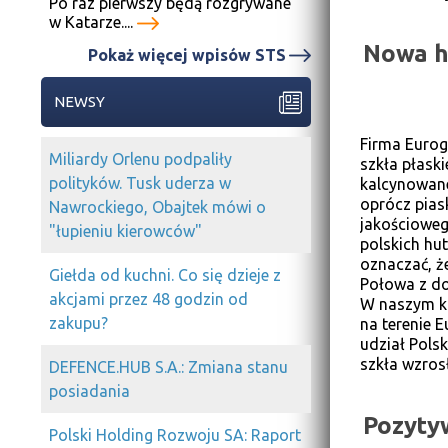
Po raz pierwszy będą rozgrywane
w Katarze....
Nowa hu
Pokaż więcej wpisów STS
NEWSY
Firma Eurog
Miliardy Orlenu podpaliły
szkła płask
polityków. Tusk uderza w
kalcynowane
oprócz pias
Nawrockiego, Obajtek mówi o
jakościoweg
"łupieniu kierowców"
polskich hu
oznaczać, ż
Giełda od kuchni. Co się dzieje z
Połowa z do
akcjami przez 48 godzin od
W naszym kr
zakupu?
na terenie 
udział Polsk
szkła wzros
DEFENCE.HUB S.A.: Zmiana stanu
posiadania
Pozyty
Polski Holding Rozwoju SA: Raport