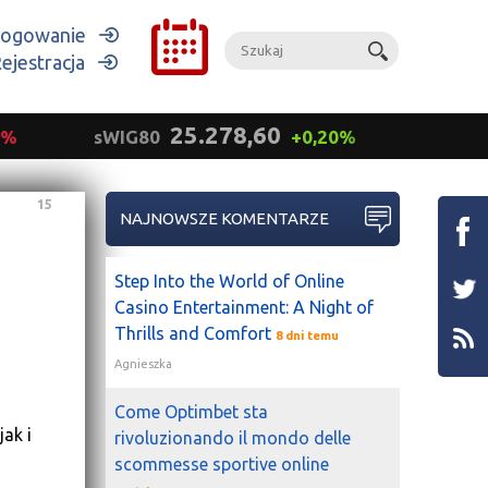
ogowanie
ejestracja
25.278,60
9%
sWIG80
+0,20%
mWIG
15
NAJNOWSZE KOMENTARZE
Step Into the World of Online
Casino Entertainment: A Night of
Thrills and Comfort
8 dni temu
Agnieszka
Come Optimbet sta
ak i
rivoluzionando il mondo delle
scommesse sportive online