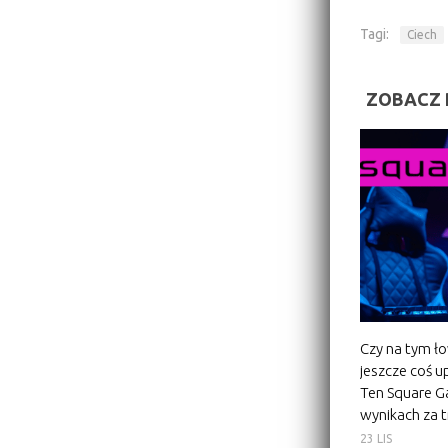
Tagi:
Ciech
ZOBACZ 
Czy na tym ło
jeszcze coś u
Ten Square 
wynikach za t
23 LIS