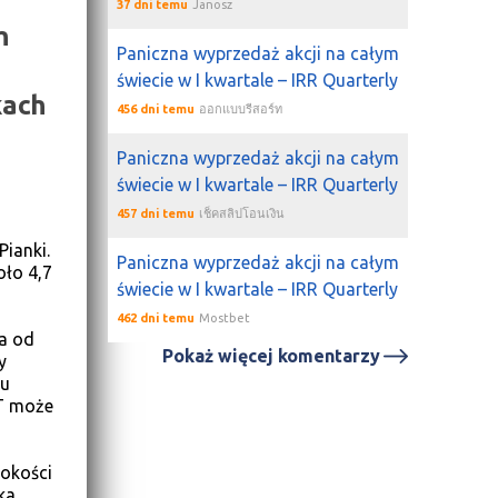
37 dni temu
Janosz
h
Paniczna wyprzedaż akcji na całym
świecie w I kwartale – IRR Quarterly
kach
456 dni temu
ออกแบบรีสอร์ท
Paniczna wyprzedaż akcji na całym
świecie w I kwartale – IRR Quarterly
457 dni temu
เช็คสลิปโอนเงิน
Pianki.
Paniczna wyprzedaż akcji na całym
oło 4,7
świecie w I kwartale – IRR Quarterly
462 dni temu
Mostbet
a od
Pokaż więcej komentarzy
y
łu
AT może
sokości
ka