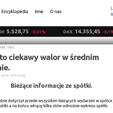
L
Encyklopedia
Inne
O nas
R
Wyrażam zgodę.
5.528,75
14.355,45
00
-0,31%
DAX
-0,1
NNE
/
WIG
 to ciekawy walor w średnim
ie.
 LIPCA 2019 05:08
Bieżące informacje ze spółki.
dzie dotyczył przede wszystkim bieżących wydarzeń w spółce j
półki a na końcu wtrącę kilka słów odnośnie wykresu spółki.