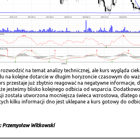
 rozwodzić na temat analizy technicznej, ale kurs wygląda cie
du na kolejne dotarcie w długim horyzoncie czasowym do wa
urs przestaje już zbytnio reagować na negatywne informacje, 
, że jesteśmy blisko kolejnego odbicia od wsparcia. Dodatkow
esji została utworzona mocniejsza świeca wzrostowa, dlatego 
ych kilku informacji dno jest uklepane a kurs gotowy do odbic
: Przemysław Witkowski