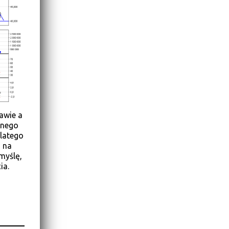
kawie a
żnego
dlatego
o na
myślę,
ia.