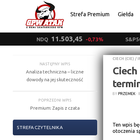
Strefa Premium
Giełda
Polityka prywatności
11.503,45
NDQ
-0,73%
S&P5
CIECH (CIE)
/
I
NASTĘPNY WPIS
Ciech
Analiza techniczna – liczne
dowody na jej skuteczność
termin
BY
PRZEMEK
·
8
POPRZEDNI WPIS
Premium: Zapis z czata
Ten wpis bę
STREFA CZYTELNIKA
otoczenia s