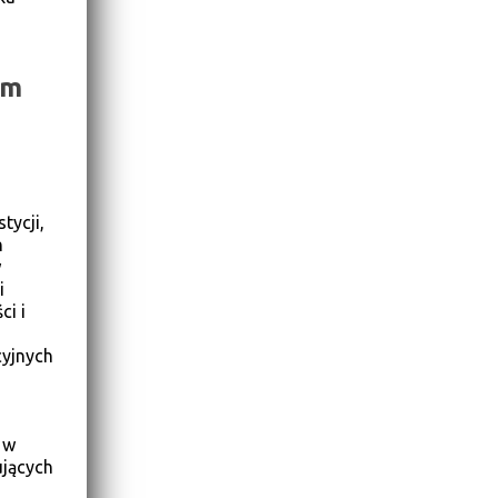
im
a
tycji,
h
w
i
ci i
cyjnych
 w
ujących