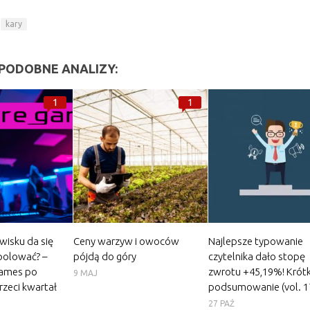
kary
PODOBNE ANALIZY:
1
1
wisku da się
Ceny warzyw i owoców
Najlepsze typowanie
polować? –
pójdą do góry
czytelnika dało stopę
Games po
zwrotu +45,19%! Krótk
9 MAJ
rzeci kwartał
podsumowanie (vol. 1
27 PAŹ