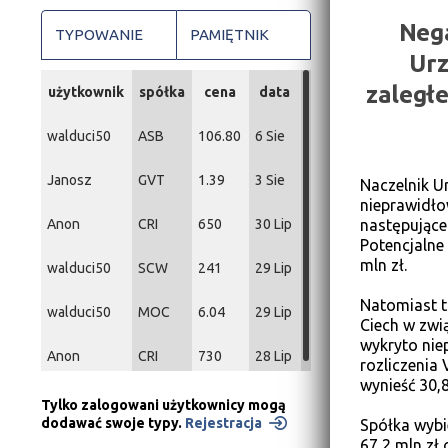
Nega
TYPOWANIE
PAMIĘTNIK
Urz
zaległ
użytkownik
spółka
cena
data
walduci50
ASB
106.80
6 Sie
Janosz
GVT
1.39
3 Sie
Naczelnik U
nieprawidło
Anon
CRI
650
30 Lip
następujące 
Potencjalne
mln zł.
walduci50
SCW
241
29 Lip
Natomiast t
walduci50
MOC
6.04
29 Lip
Ciech w zwi
wykryto nie
Anon
CRI
730
28 Lip
rozliczenia
wynieść 30,8
Tylko zalogowani użytkownicy mogą
dodawać swoje typy.
Rejestracja
Spółka wybi
67,2 mln zł