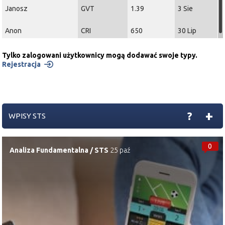
Janosz
GVT
1.39
3 Sie
Anon
CRI
650
30 Lip
Tylko zalogowani użytkownicy mogą dodawać swoje typy.
Rejestracja
+
?
WPISY STS
0
Analiza Fundamentalna
/
STS
25 paź