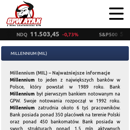
11.503,45
5.5
NDQ
-0,73%
S&P500
Polityka
MILLENNIUM (MIL)
prywatności
Wyrażam zgodę.
Millennium (MIL) – Najważniejsze informacje
Millennium
to jeden z największych banków w
Polsce, który powstał w 1989 roku. Bank
Millennium
był pierwszym bankiem notowanym na
GPW. Swoje notowania rozpoczął w 1992 roku.
Millennium
zatrudnia około 6 tyś pracowników.
Bank posiada ponad 350 placówek na terenie Polski
oraz ponad 450 bankomatów. Bank posiada w
swych strukturach ponad 1,5 mln aktywnych