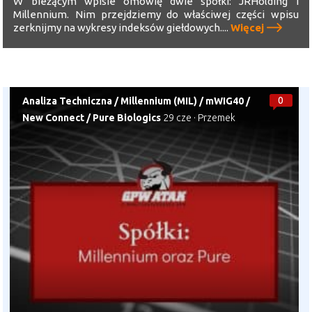
W bieżącym wpisie omówię dwie spółki: JRHolding i
Millennium. Nim przejdziemy do właściwej części wpisu
zerknijmy na wykresy indeksów giełdowych....
Więcej
0
Analiza Techniczna
/
Millennium (MIL)
/
mWIG40
/
New Connect
/
Pure Biologics
29 cze
·
Przemek