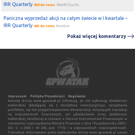
IRR Quarterly
458 dni temu
เช็คสลิปโอนเงิน
Paniczna wyprzedaż akcji na całym świecie w I kwartale –
IRR Quarterly
463 dni temu
Mostbet
Pokaż więcej komentarzy
Impressum
Polityka Prywatności
Regulamin
Autorzy strony www.gpwatak.pl informują, że nie wykonują działalności
maklerskiej składającej się z doradztwa inwestycyjnego, zarządzania
portfelem, czy też przygotowywaniem rekomendacji dotyczących transakcji
na instrumentach finansowych, ani jakiejkolwiek innej działalności
maklerskiej określonej w Ustawie o Obrocie Instrumentami Finansowymi w
rozumieniu rozporządzenia Ministra Finansów z dnia 19 października 2005 r.
(Dz. U. z 2005 r. Nr 206, poz. 1715) i w odpowiednich rozporządzeniach.
Transakcje dokonywane przez użytkownika strony www.gpwatak.pl uważa