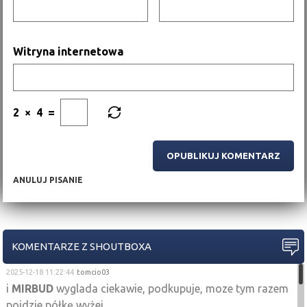
Witryna internetowa
2
×
4
=
ANULUJ PISANIE
KOMENTARZE Z SHOUTBOXA
2025-12-18 11:22:44
tomcio03
i
MIRBUD
wyglada ciekawie, podkupuje, moze tym razem
pojdzie półkę wyżej