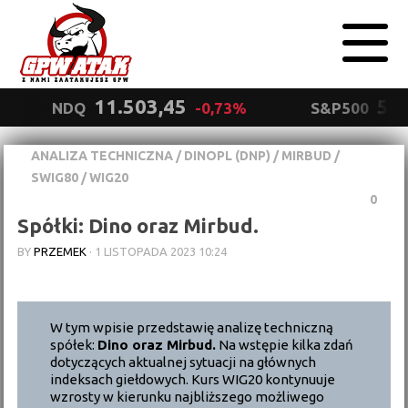
11.503,45
5.5
NDQ
-0,73%
S&P500
ANALIZA TECHNICZNA
/
DINOPL (DNP)
/
MIRBUD
/
Polityka
SWIG80
/
WIG20
prywatności
Wyrażam zgodę.
0
Spółki: Dino oraz Mirbud.
BY
PRZEMEK
·
1 LISTOPADA 2023 10:24
W tym wpisie przedstawię analizę techniczną
spółek:
Dino oraz Mirbud.
Na wstępie kilka zdań
dotyczących aktualnej sytuacji na głównych
indeksach giełdowych. Kurs WIG20 kontynuuje
wzrosty w kierunku najbliższego możliwego