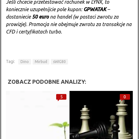
Jeśli chcecie przetestować rachunek w LYNX, to
koniecznie uzupełnijcie pole kupon:
GPWATAK
–
dostaniecie
50 euro
na handel (w postaci zwrotu za
prowizje). Promocja nie obejmuje zwrotu za transakcje na
CFD i certyfikatach turbo.
Tagi:
Dino
Mirbud
sWIG80
ZOBACZ PODOBNE ANALIZY:
5
0