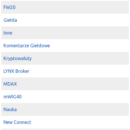
2025-03-26 10:49:12
wujo
FW20
Elt
, kęty,
unimot
,
mirbud
,
torpol
,
xtb
,
asbis
kto kilka lat
temu kupił i trzyma wyszedł na tym lepiej niż ktoś kto
Giełda
skacze, takich spółek jest masa
Inne
2025-03-05 13:29:27
roger
Mirbud
umowa z wojskiem
Komentarze Giełdowe
2025-02-26 11:25:22
nowy
Mirbud
tez po korekcie
Kryptowaluty
2025-02-13 13:35:38
Adam_
LYNX Broker
Piaskun
ano,
Mirbud
jeszcze nie poszedł za nim tak
mocno ....
MDAX
2025-01-31 13:18:53
Przemas
mWIG40
jakby
Mirbud
tak skończył to dobry prognostyk na
następny tydzień
Nauka
2025-01-31 12:48:39
wujo
kriss1975
na
asb
na w1 miałeś jeszcze lepszą odpowiedź
New Connect
a zamieniłeś na
mirbud
:)