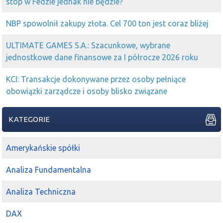
stóp w Fedzie jednak nie będzie?
mirbud
info wyniki 1q 25
NBP spowolnił zakupy złota. Cel 700 ton jest coraz bliżej
2025-05-12 12:28:39
roger
kriss1975
a jaki zasięg widzisz na
mirbud
?
ULTIMATE GAMES S.A.: Szacunkowe, wybrane
2025-05-12 11:28:25
mediolan
jednostkowe dane finansowe za I półrocze 2026 roku
kriss1975
mirbud
info było o 10.47 chyba
KCI: Transakcje dokonywane przez osoby pełniące
2025-05-12 11:15:48
Sal
Mirbud
poszedł up. Kriss wychwycił idealnie moment na
obowiązki zarządcze i osoby blisko związane
wejście
KATEGORIE
2025-05-12 10:12:55
mediolan
Piaskun
dawaj
mirbud
na 1 zł
2025-05-12 09:47:55
Dzikun
Amerykańskie spółki
kriss1975
na
mirbud
to kapuczyna czy nie?
Analiza Fundamentalna
2025-05-09 14:48:26
Sal
kriss1975
Super
Mirbud
wypatrzyłeś
Analiza Techniczna
2025-04-14 11:21:46
razor45646
DAX
Piaskun
może
mirbud
na
BDX
pójdzie