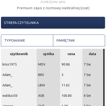
POPRZEDNI WPIS
prawda zabrakło kropki nad ?i? w postaci zamknięcia
Premium: zapis z rozmowy niedzielnej (czat)
powyżej 5 zł, ale wolumen mówi jedno: byki wróciły z
urlopu i nie przyszły tylko po kawę. RSI też nie pozostaje
obojętne ? wskazuje na rosnącą siłę kupujących. Dopóki
STREFA CZYTELNIKA
cena zamknięcia utrzymuje się nie niżej niż 4,17 zł,
techniczny obraz pozostaje konstruktywny. To poziom,
który może pełnić rolę fundamentu ? a skoro już o
TYPOWANIE
PAMIĘTNIK
fundamentach mowa. W tle pojawia się też impuls z
realnej gospodarki. Centralny Port Komunikacyjny
otworzył wnioski wykonawców na budowę terminala
użytkownik
spółka
cena
data
lotniska. W grze są m.in.
Budimex
,
Mirbud
i
Polimex
kriss1975
MDV
90.86
7 Sie
Mostostal ? czyli gracze, którzy nie budują altanek, tylko
infrastrukturalne kolosy. To nie tylko szansa na
Adam_
BRS
5
7 Sie
kontrakty, ale też sygnał, że inwestycyjna machina może
nabierać tempa.
Adam_
LBW
11.62
7 Sie
2025-07-24 11:16:34
nowy
Piaskun
walduci50
Mirbud
tez nie zreszta na nim widze RGR
ASB
106.80
6 Sie
2025-07-21 15:53:51
Agutek