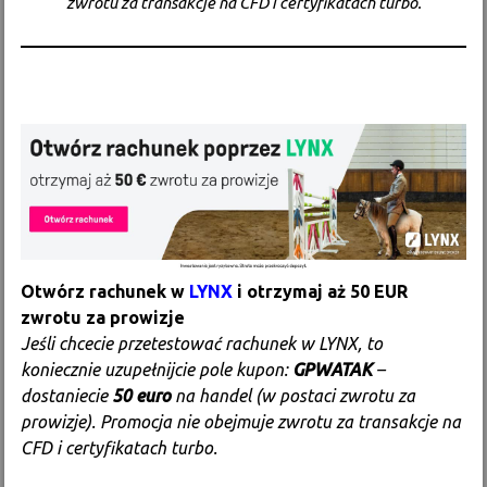
zwrotu za transakcje na CFD i certyfikatach turbo.
Otwórz rachunek w
LYNX
i otrzymaj aż 50 EUR
zwrotu za prowizje
Jeśli chcecie przetestować rachunek w LYNX, to
koniecznie uzupełnijcie pole kupon:
GPWATAK
–
dostaniecie
50 euro
na handel (w postaci zwrotu za
prowizje). Promocja nie obejmuje zwrotu za transakcje na
CFD i certyfikatach turbo.