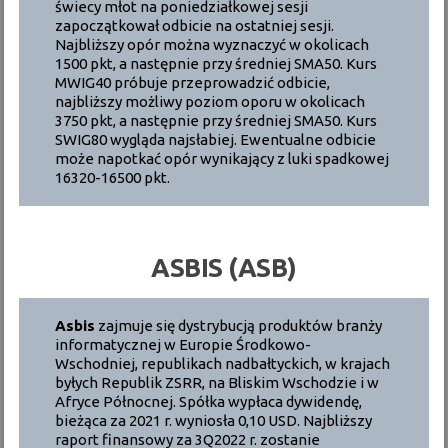
świecy młot na poniedziałkowej sesji
zapoczątkował odbicie na ostatniej sesji.
Najbliższy opór można wyznaczyć w okolicach
1500 pkt, a następnie przy średniej SMA50. Kurs
MWIG40 próbuje przeprowadzić odbicie,
najbliższy możliwy poziom oporu w okolicach
3750 pkt, a następnie przy średniej SMA50. Kurs
SWIG80 wygląda najsłabiej. Ewentualne odbicie
może napotkać opór wynikający z luki spadkowej
16320-16500 pkt.
ASBIS (ASB)
Asbis
zajmuje się dystrybucją produktów branży
informatycznej w Europie Środkowo-
Wschodniej, republikach nadbałtyckich, w krajach
byłych Republik ZSRR, na Bliskim Wschodzie i w
Afryce Północnej. Spółka wypłaca dywidendę,
bieżąca za 2021 r. wyniosła 0,10 USD. Najbliższy
raport finansowy za 3Q2022 r. zostanie