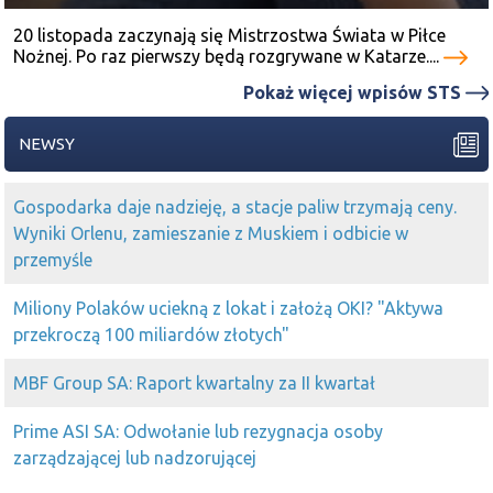
ostatnio
ccc
to z ixtebe:) zostanie tylko ebe
20 listopada zaczynają się Mistrzostwa Świata w Piłce
2025-10-23 15:00:25
Anon
Nożnej. Po raz pierwszy będą rozgrywane w Katarze....
Asbis
widzę dziś zacnie, reko zadziałało choć na mój
Pokaż więcej wpisów STS
gust konserwatywne
2025-10-23 11:02:39
nowy
NEWSY
Asbis
wybił z konsoli
2025-10-06 19:32:26
kriss1975
Gospodarka daje nadzieję, a stacje paliw trzymają ceny.
Przepołowili
Asbis
jakiś czas temu o czym pisałem że ta
Wyniki Orlenu, zamieszanie z Muskiem i odbicie w
się stanie za co niejednemu piana ciekła z ust , teraz
przemyśle
przpolawiaja
ccc
, tez wspominałem w okolicy 240 ze
Game is over , zostaje jeszcze
xtb
do przepołowienia i
Miliony Polaków uciekną z lokat i założą OKI? "Aktywa
lista hitów internetowych zostanie zamknięta
przekroczą 100 miliardów złotych"
2025-09-26 11:30:19
Sal
MBF Group SA: Raport kwartalny za II kwartał
wczoraj rósł
Bowim
, dziś
COG
delikatnie zbierany
2025-09-08 13:29:53
Piaskun
Prime ASI SA: Odwołanie lub rezygnacja osoby
Sal
Bowim
tez ale tam za słabe obroty jak na razie
zarządzającej lub nadzorującej
2025-07-22 10:13:30
nowy