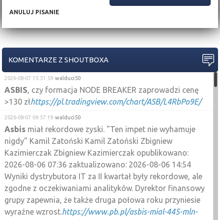
ANULUJ PISANIE
KOMENTARZE Z SHOUTBOXA
2026-08-07 15:51:59
walduci50
ASBIS
, czy formacja NODE BREAKER zaprowadzi cenę
>130 zł
https://pl.tradingview.com/chart/ASB/L4RbPo9E/
2026-08-07 09:57:19
walduci50
Asbis
miał rekordowe zyski. "Ten impet nie wyhamuje
nigdy" Kamil Zatoński Kamil Zatoński Zbigniew
Kazimierczak Zbigniew Kazimierczak opublikowano:
2026-08-06 07:36 zaktualizowano: 2026-08-06 14:54
Wyniki dystrybutora IT za II kwartał były rekordowe, ale
zgodne z oczekiwaniami analityków. Dyrektor finansowy
grupy zapewnia, że także druga połowa roku przyniesie
wyraźne wzrost.
https://www.pb.pl/asbis-mial-445-mln-