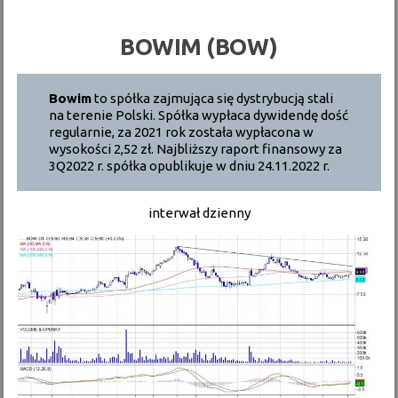
BOWIM (BOW)
Bowim
to spółka zajmująca się dystrybucją stali
na terenie Polski. Spółka wypłaca dywidendę dość
regularnie, za 2021 rok została wypłacona w
wysokości 2,52 zł. Najbliższy raport finansowy za
3Q2022 r. spółka opublikuje w dniu 24.11.2022 r.
interwał dzienny