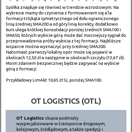
Spółka znajduje się również w trendzie wzrostowym. Na
wykresie mamy do czynienia z formowaniem się a’la
formacji trójkąta symetrycznego od dołu ograniczonego
linią średniej SMA200 a od góry linią korekty, dodatkowo
kurs ulega krótkiej konsolidacji poniżej średnich SMA100 i
SMA50, których wybicie górą może dać mocniejszy sygnał do
przeprowadzenia próby wybicia z tej formacji. Najbliższe
wsparcie można wyznaczyć przy średniej SMA200.
Natomiast pierwszy lokalny opór może się pojawić w
okolicach 12,50 zł a następnie w okolicach szczytu (13,67 zł).
Moim zdaniem bezpieczniej będzie zagrywać na wybicie
górą z formacji.
Przykładowy LimAkt 10,65 zł SL poniżej SMA100.
OT LOGISTICS (OTL)
OT Logistics
skupia podmioty
wyspecjalizowane w transporcie drogowym,
kolejowym, śródlądowym, a także spedycji i