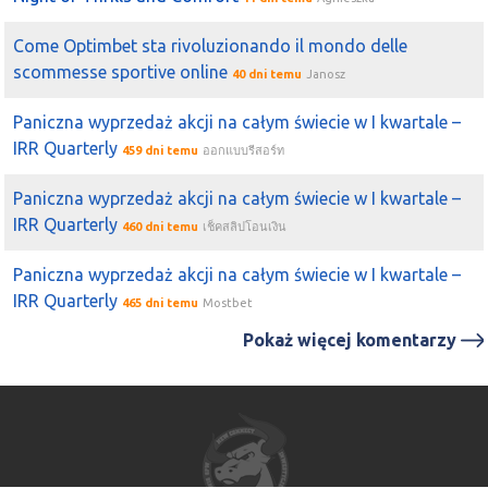
straciłem przez tego Trampka. Ale już odzyskałem z
Come Optimbet sta rivoluzionando il mondo delle
nawiązką. Ostatnio zrobiłem coś czego normalnie nie
scommesse sportive online
robię. A mianowicie za 60% portfela kupiłem najpierw po
40 dni temu
Janosz
tych spadkach
KGHM
, potem
Asbis
:) i
TAURON
do tego
Paniczna wyprzedaż akcji na całym świecie w I kwartale –
pepco
i
EUR
i w miesiąc około 30% do przodu.
IRR Quarterly
459 dni temu
ออกแบบรีสอร์ท
2025-04-13 01:08:44
space
to
asbis
pewnie up
Paniczna wyprzedaż akcji na całym świecie w I kwartale –
IRR Quarterly
2025-04-10 09:13:53
Martin
460 dni temu
เช็คสลิปโอนเงิน
kriss1975
myślałem, że będzie odbicie na
Asbis
ale nie aż
Paniczna wyprzedaż akcji na całym świecie w I kwartale –
takiego bo pomarańczowy dowalił skośnym, tyle że Apple
IRR Quarterly
odbiło 15%
465 dni temu
Mostbet
Pokaż więcej komentarzy
2025-04-10 09:11:19
kriss1975
od strony wykresu pomijajac wszystko dookoła
asbis
wczoraj wybronił istotne miejsce , cos co kiedys było
sufitem jest teraz podłoga , 21 to podłoga
2025-04-10 09:10:02
Martin
Daniels
powiem Ci , że miałem wczoraj też ciepło bo