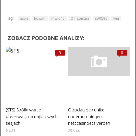
Tagi:
asbis
bowim
mwig40
OT Loistics
sWIG80
wig
ZOBACZ PODOBNE ANALIZY:
3
0
(STS) Spółki warte
Oppdag den unike
obserwacji na najbliższych
underholdningen i
sesjach.
nettcasinoets verden
6 LUT
30 CZE