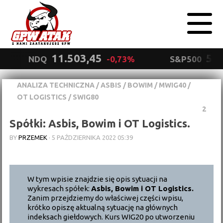
11.503,45
5.5
NDQ
-0,73%
S&P500
ANALIZA TECHNICZNA
/
ASBIS
/
BOWIM
/
MWIG40
/
Polityka
OT LOGISTICS
/
SWIG80
prywatności
Wyrażam zgodę.
2
Spółki: Asbis, Bowim i OT Logistics.
BY
PRZEMEK
·
5 PAŹDZIERNIKA 2022 05:39
W tym wpisie znajdzie się opis sytuacji na
wykresach spółek:
Asbis, Bowim i OT Logistics.
Zanim przejdziemy do właściwej części wpisu,
krótko opiszę aktualną sytuację na głównych
indeksach giełdowych. Kurs WIG20 po utworzeniu