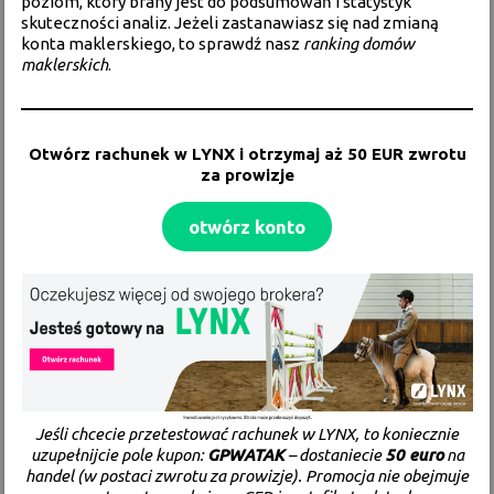
poziom, który brany jest do podsumowań i statystyk
skuteczności analiz. Jeżeli zastanawiasz się nad zmianą
konta maklerskiego, to sprawdź nasz
ranking domów
maklerskich
.
Otwórz rachunek w
LYNX
i otrzymaj aż 50 EUR zwrotu
za prowizje
otwórz konto
Jeśli chcecie przetestować rachunek w LYNX, to koniecznie
uzupełnijcie pole kupon:
GPWATAK
– dostaniecie
50 euro
na
handel (w postaci zwrotu za prowizje). Promocja nie obejmuje