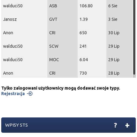
walduci50
ASB
106.80
6 Sie
Janosz
GVT
1.39
3 Sie
Anon
CRI
650
30 Lip
walduci50
SCW
241
29 Lip
walduci50
MOC
6.04
29 Lip
Anon
CRI
730
28 Lip
Tylko zalogowani użytkownicy mogą dodawać swoje typy.
Rejestracja
+
?
WPISY STS