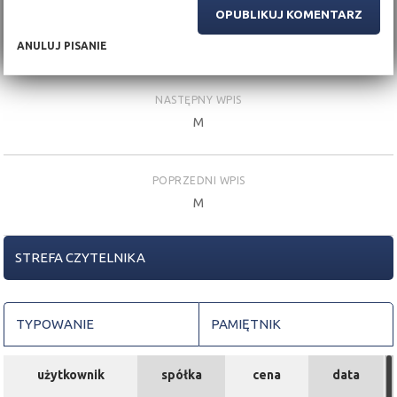
ANULUJ PISANIE
NASTĘPNY WPIS
M
POPRZEDNI WPIS
M
STREFA CZYTELNIKA
TYPOWANIE
PAMIĘTNIK
użytkownik
spółka
cena
data