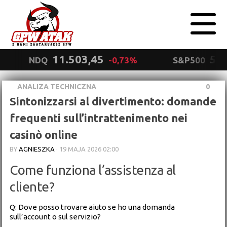
11.503,45
5.5
NDQ
-0,73%
S&P500
ANALIZA TECHNICZNA
0
Polityka
Sintonizzarsi al divertimento: domande
prywatności
Wyrażam zgodę.
frequenti sull’intrattenimento nei
casinò online
BY
AGNIESZKA
·
19 MAJA 2026 02:00
Come funziona l’assistenza al
cliente?
Q: Dove posso trovare aiuto se ho una domanda
sull’account o sul servizio?