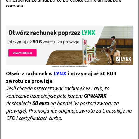
comoda.
Otwórz rachunek w
LYNX
i otrzymaj aż 50 EUR
zwrotu za prowizje
Jeśli chcecie przetestować rachunek w LYNX, to
koniecznie uzupełnijcie pole kupon:
GPWATAK
–
dostaniecie
50 euro
na handel (w postaci zwrotu za
prowizje). Promocja nie obejmuje zwrotu za transakcje na
CFD i certyfikatach turbo.