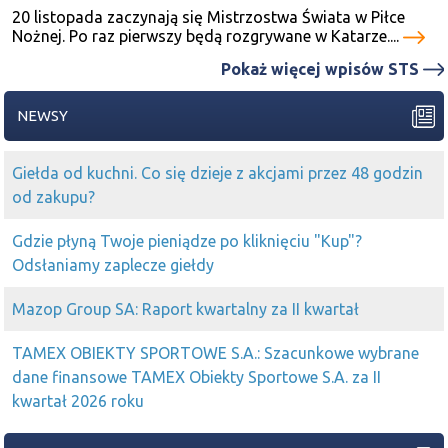
20 listopada zaczynają się Mistrzostwa Świata w Piłce
Nożnej. Po raz pierwszy będą rozgrywane w Katarze....
Pokaż więcej wpisów STS
NEWSY
Giełda od kuchni. Co się dzieje z akcjami przez 48 godzin
od zakupu?
Gdzie płyną Twoje pieniądze po kliknięciu "Kup"?
Odsłaniamy zaplecze giełdy
Mazop Group SA: Raport kwartalny za II kwartał
TAMEX OBIEKTY SPORTOWE S.A.: Szacunkowe wybrane
dane finansowe TAMEX Obiekty Sportowe S.A. za II
kwartał 2026 roku