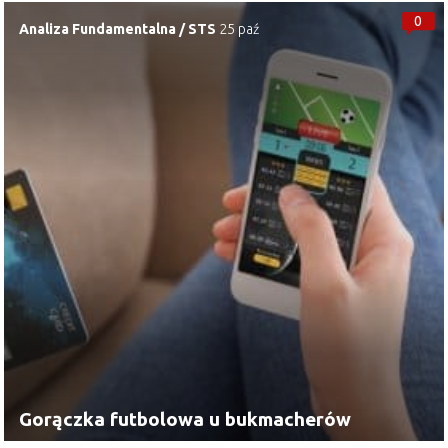
0
Analiza Fundamentalna
/
STS
25 paź
Gorączka futbolowa u bukmacherów