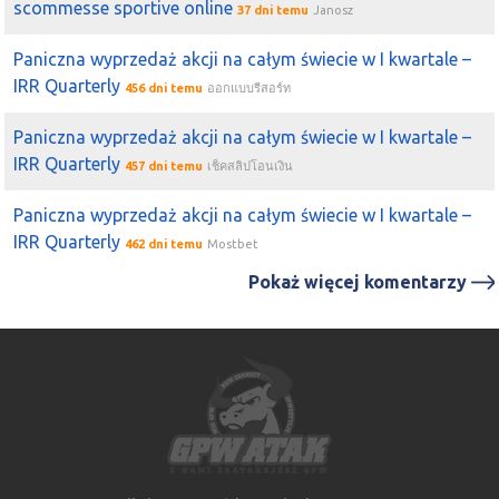
scommesse sportive online
37 dni temu
Janosz
Paniczna wyprzedaż akcji na całym świecie w I kwartale –
IRR Quarterly
456 dni temu
ออกแบบรีสอร์ท
Paniczna wyprzedaż akcji na całym świecie w I kwartale –
IRR Quarterly
457 dni temu
เช็คสลิปโอนเงิน
Paniczna wyprzedaż akcji na całym świecie w I kwartale –
IRR Quarterly
462 dni temu
Mostbet
Pokaż więcej komentarzy