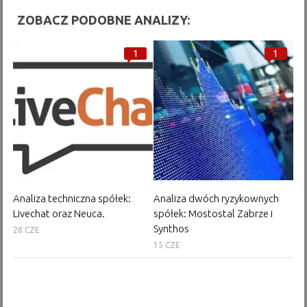
ZOBACZ PODOBNE ANALIZY:
1
1
Analiza techniczna spółek:
Analiza dwóch ryzykownych
Livechat oraz Neuca.
spółek: Mostostal Zabrze i
Synthos
28 CZE
15 CZE