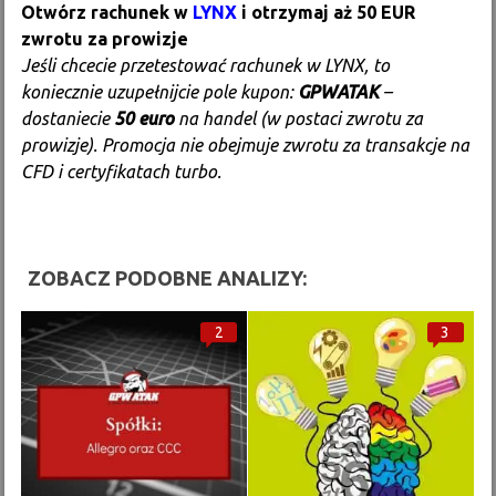
Otwórz rachunek w
LYNX
i otrzymaj aż 50 EUR
zwrotu za prowizje
Jeśli chcecie przetestować rachunek w LYNX, to
koniecznie uzupełnijcie pole kupon:
GPWATAK
–
dostaniecie
50 euro
na handel (w postaci zwrotu za
prowizje). Promocja nie obejmuje zwrotu za transakcje na
CFD i certyfikatach turbo.
ZOBACZ PODOBNE ANALIZY:
2
3