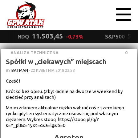
11.503,45
5.5
NDQ
-0,73%
S&P500
ANALIZA TECHNICZNA
0
Polityka
Spółki w ,,ciekawych” miejscach
prywatności
Wyrażam zgodę.
BY
BATMAN
·
22 KWIETNIA 2018 22:58
Cześć !
Krótko bez opisu. (Zbyt ładnie na dworze w weekend by
siedzieć przy analizach)
Moim zdaniem aktualnie ciężko wybrać coś z szerokiego
rynku gdy ten systematycznie osuwa się pod własnym
ciężarem. Wykres stooq
https://stooq.pl/q/?
s=^_pl&c=1y&t=c&a=lg&b=0
Agroton