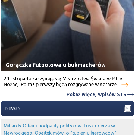
Gorączka futbolowa u bukmacherów
20 listopada zaczynają się Mistrzostwa Świata w Piłce
Nożnej. Po raz pierwszy będą rozgrywane w Katarze....
Pokaż więcej wpisów STS
NEWSY
Miliardy Orlenu podpaliły polityków. Tusk uderza w
Nawrockiego, Obajtek mówi o "łupieniu kierowców"