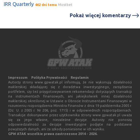
IRR Quarterly
462 dni temu
Mostbet
Pokaż więcej komentarzy
Impressum
Polityka Prywatności
Regulamin
Autorzy strony www.gpwatak.pl informują, że nie wykonują działalności
maklerskiej składającej się z doradztwa inwestycyjnego, zarządzania
portfelem, czy też przygotowywaniem rekomendacji dotyczących transakcji
na instrumentach finansowych, ani jakiejkolwiek innej działalności
maklerskiej określonej w Ustawie o Obrocie Instrumentami Finansowymi w
rozumieniu rozporządzenia Ministra Finansów z dnia 19 października 2005 r.
(Dz. U. z 2005 r. Nr 206, poz. 1715) i w odpowiednich rozporządzeniach.
Transakcje dokonywane przez użytkownika strony www.gpwatak.pl uważa
się za jego własne, niezależne decyzje. Autorzy nie ponoszą
odpowiedzialności za decyzje inwestycyjne podjęte na podstawie
powyższych danych, ani za szkody poniesione w ich wyniku.
GPW ATAK wszelkie prawa zastrzezone 2014 - 2026.