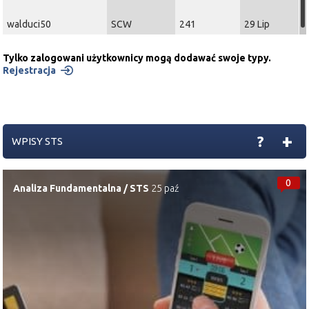
walduci50
SCW
241
29 Lip
Tylko zalogowani użytkownicy mogą dodawać swoje typy.
Rejestracja
+
?
WPISY STS
0
Analiza Fundamentalna
/
STS
25 paź