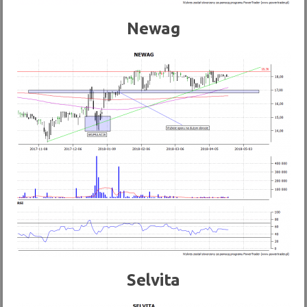
Newag
Selvita