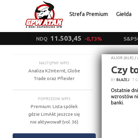
Strefa Premium
Giełda
Polityka prywatności
11.503,45
NDQ
-0,73%
S&P5
ALIOR (ALR)
/
NASTĘPNY WPIS
Czy to
Analiza K2Internt, Globe
Trade oraz Pfleider
BY
BŁAŻEJ
·
7 G
Ostatnie dn
wzrostów ni
POPRZEDNI WPIS
banki.
Premium: Lista spółek
gdzie LimAkt jeszcze się
nie aktywował! (vol. 36)