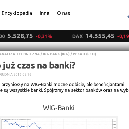
L
Encyklopedia
Inne
O nas
R
Wyrażam zgodę.
5.528,75
14.355,45
00
-0,31%
DAX
-0,1
ANALIZA TECHNICZNA
/
ING BANK (ING)
/
PEKAO (PEO)
 już czas na banki?
RUDNIA 2016 02:16
i przyniosły na WIG-Banki mocne odbicie, ale beneficjantami
e są wszystkie banki. Spójrzmy na sektor banków oraz na wyb
WIG-Banki