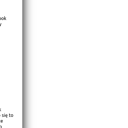
bok
y
k
 się to
że
o