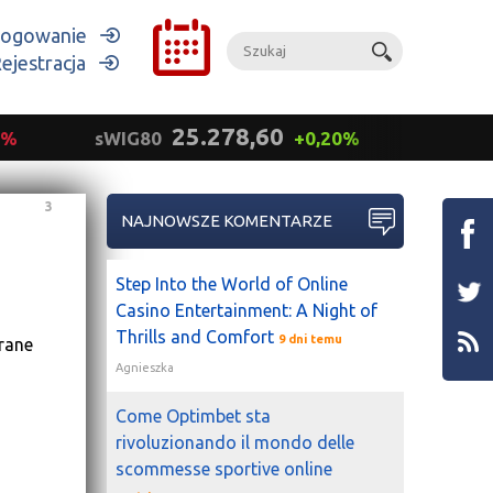
ogowanie
ejestracja
25.278,60
9%
sWIG80
+0,20%
mWIG
3
NAJNOWSZE KOMENTARZE
Step Into the World of Online
Casino Entertainment: A Night of
Thrills and Comfort
9 dni temu
rane
Agnieszka
Come Optimbet sta
rivoluzionando il mondo delle
scommesse sportive online