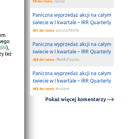
38 dni temu
Janosz
Paniczna wyprzedaż akcji na całym
świecie w I kwartale – IRR Quarterly
457 dni temu
ออกแบบรีสอร์ท
tym
wego
Paniczna wyprzedaż akcji na całym
dni
),
świecie w I kwartale – IRR Quarterly
y też
458 dni temu
เช็คสลิปโอนเงิน
Paniczna wyprzedaż akcji na całym
świecie w I kwartale – IRR Quarterly
463 dni temu
Mostbet
Pokaż więcej komentarzy