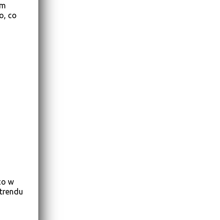
em
o, co
co w
 trendu