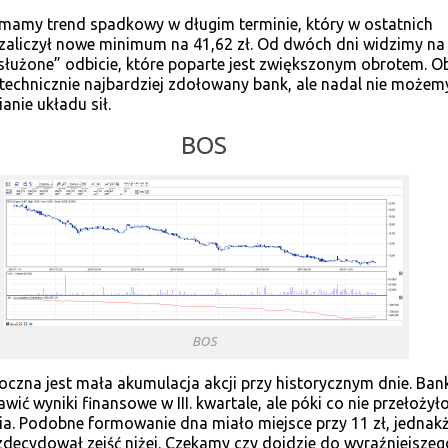
mamy trend spadkowy w długim terminie, który w ostatnich
zaliczył nowe minimum na 41,62 zł. Od dwóch dni widzimy na
służone” odbicie, które poparte jest zwiększonym obrotem. O
 technicznie najbardziej zdołowany bank, ale nadal nie możem
anie układu sił.
BOS
BOS
oczna jest mała akumulacja akcji przy historycznym dnie. Ban
wić wyniki finansowe w III. kwartale, ale póki co nie przełożyło
a. Podobne formowanie dna miało miejsce przy 11 zł, jednak
zdecydował zejść niżej. Czekamy czy dojdzie do wyraźniejszeg