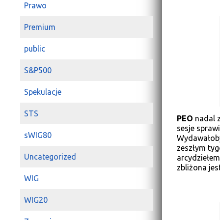
Prawo
Premium
public
S&P500
Spekulacje
STS
PEO
nadal z
sesje sprawi
sWIG80
Wydawałoby 
zeszłym tyg
Uncategorized
arcydziełem
zbliżona je
WIG
WIG20