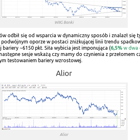
WIIG Banki
ów odbił się od wsparcia w dynamiczny sposób i znalazł się 
podwójnym oporze w postaci zniżkującej linii trendu spadko
j bariery ~6150 pkt. Siła wybicia jest imponująca (
6,5%
w dwa 
 następne sesje wskażą czy mamy do czynienia z przełomem cz
ym testowaniem bariery wzrostowej.
Alior
Alior