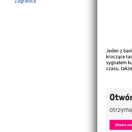
Zagranica
Jeden z bank
kroczące ła
sygnałem ku
czasu, także