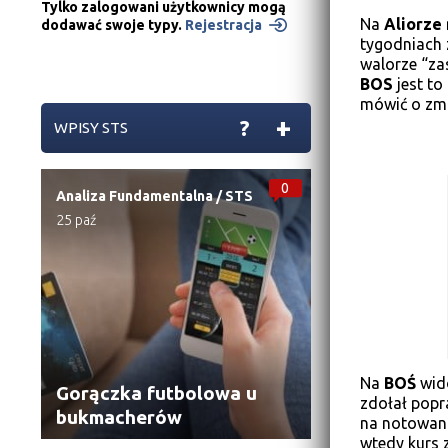
Tylko zalogowani użytkownicy mogą
Na
Aliorze
dodawać swoje typy.
Rejestracja
tygodniach 
walorze “za
BOS
jest to
mówić o zmi
+
?
WPISY STS
0
Analiza Fundamentalna
/
STS
25 paź
Na
BOŚ
wid
Gorączka futbolowa u
zdołał popra
bukmacherów
na notowani
wtedy kurs 