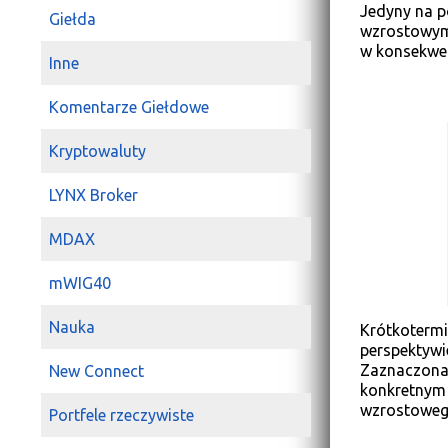
Jedyny na p
Giełda
wzrostowym.
w konsekwen
Inne
Komentarze Giełdowe
Kryptowaluty
LYNX Broker
MDAX
mWIG40
Nauka
Krótkotermi
perspektywi
Zaznaczona 
New Connect
konkretnym 
wzrostoweg
Portfele rzeczywiste