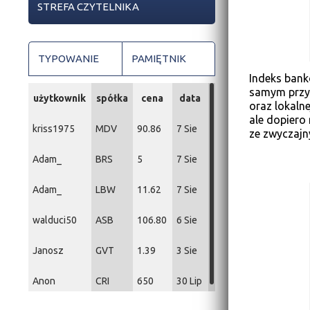
STREFA CZYTELNIKA
TYPOWANIE
PAMIĘTNIK
Indeks bank
samym przy 
użytkownik
spółka
cena
data
oraz lokalne
ale dopiero
kriss1975
MDV
90.86
7 Sie
ze zwyczajn
Adam_
BRS
5
7 Sie
Adam_
LBW
11.62
7 Sie
walduci50
ASB
106.80
6 Sie
Janosz
GVT
1.39
3 Sie
Anon
CRI
650
30 Lip