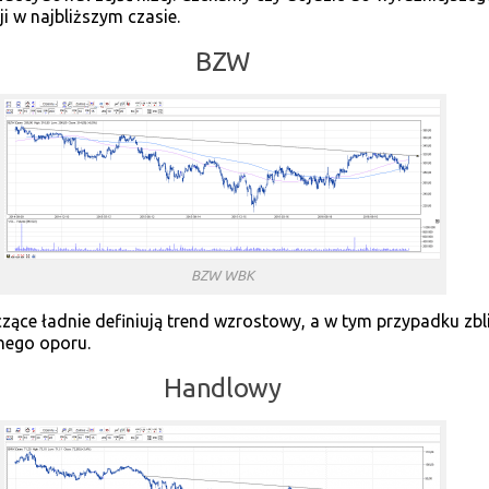
i w najbliższym czasie.
BZW
BZW WBK
czące ładnie definiują trend wzrostowy, a w tym przypadku zb
lnego oporu.
Handlowy