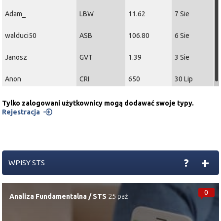
Adam_
LBW
11.62
7 Sie
walduci50
ASB
106.80
6 Sie
Janosz
GVT
1.39
3 Sie
Anon
CRI
650
30 Lip
Tylko zalogowani użytkownicy mogą dodawać swoje typy.
Rejestracja
+
?
WPISY STS
0
Analiza Fundamentalna
/
STS
25 paź