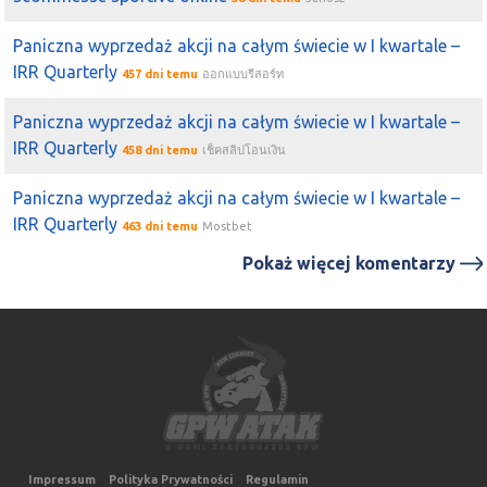
Paniczna wyprzedaż akcji na całym świecie w I kwartale –
IRR Quarterly
457 dni temu
ออกแบบรีสอร์ท
Paniczna wyprzedaż akcji na całym świecie w I kwartale –
IRR Quarterly
458 dni temu
เช็คสลิปโอนเงิน
Paniczna wyprzedaż akcji na całym świecie w I kwartale –
IRR Quarterly
463 dni temu
Mostbet
Pokaż więcej komentarzy
Impressum
Polityka Prywatności
Regulamin