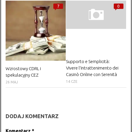
7
0
Supporto e Semplicità:
Vivere l’Intrattenimento dei
Wzrostowy CDRL i
Casinò Online con Serenità
spekulacyjny CEZ
14 CZE
26 MAJ
DODAJ KOMENTARZ
Komentarz
*