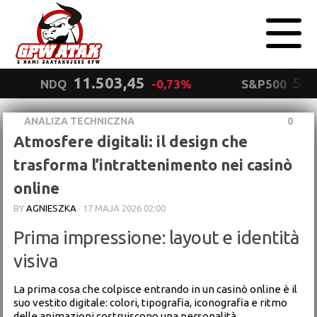
11.503,45
5.5
NDQ
-0,73%
S&P500
ANALIZA TECHNICZNA
0
Polityka
Atmosfere digitali: il design che
prywatności
Wyrażam zgodę.
trasforma l’intrattenimento nei casinò
online
BY
AGNIESZKA
·
17 MAJA 2026 02:00
Prima impressione: layout e identità
visiva
La prima cosa che colpisce entrando in un casinò online è il
suo vestito digitale: colori, tipografia, iconografia e ritmo
delle animazioni costruiscono una personalità