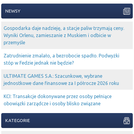
NEWSY
Gospodarka daje nadzieję, a stacje paliw trzymają ceny.
Wyniki Orlenu, zamieszanie z Muskiem i odbicie w
przemyśle
Zatrudnienie zmalało, a bezrobocie spadło. Podwyżki
stóp w Fedzie jednak nie będzie?
ULTIMATE GAMES S.A.: Szacunkowe, wybrane
jednostkowe dane finansowe za I półrocze 2026 roku
KCI: Transakcje dokonywane przez osoby pełniące
obowiązki zarządcze i osoby blisko związane
KATEGORIE