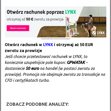
Otwórz rachunek w
LYNX
i otrzymaj aż 50 EUR
zwrotu za prowizje
Jeśli chcecie przetestować rachunek w LYNX, to
koniecznie uzupełnijcie pole kupon:
GPWATAK
–
dostaniecie
50 euro
na handel (w postaci zwrotu za
prowizje). Promocja nie obejmuje zwrotu za transakcje na
CFD i certyfikatach turbo.
ZOBACZ PODOBNE ANALIZY: