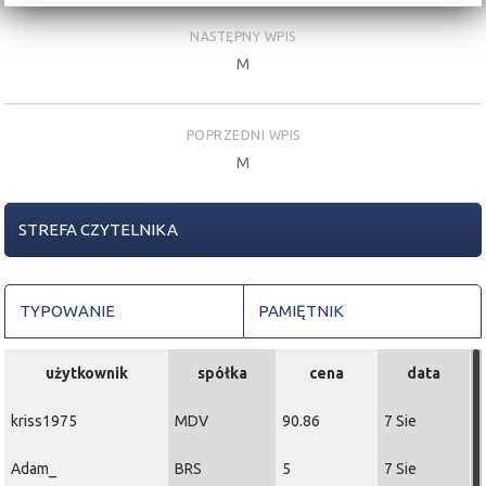
NASTĘPNY WPIS
M
POPRZEDNI WPIS
M
STREFA CZYTELNIKA
TYPOWANIE
PAMIĘTNIK
użytkownik
spółka
cena
data
kriss1975
MDV
90.86
7 Sie
Adam_
BRS
5
7 Sie