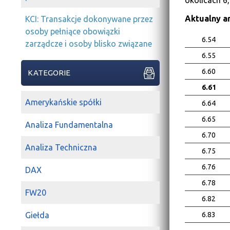
okolicach 6,
Aktualny a
KCI: Transakcje dokonywane przez
osoby pełniące obowiązki
6.54
zarządcze i osoby blisko związane
6.55
6.60
KATEGORIE
6.61
Amerykańskie spółki
6.64
6.65
Analiza Fundamentalna
6.70
Analiza Techniczna
6.75
6.76
DAX
6.78
FW20
6.82
6.83
Giełda