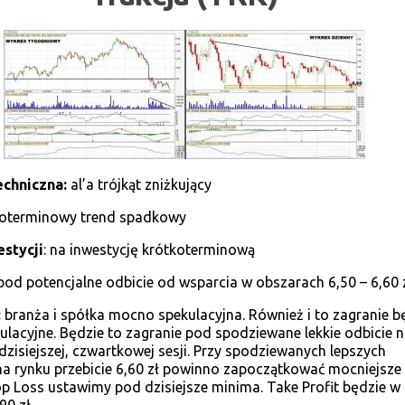
echniczna:
al’a trójkąt zniżkujący
goterminowy trend spadkowy
stycji
: na inwestycję krótkoterminową
od potencjalne odbicie od wsparcia w obszarach 6,50 – 6,60 z
:
branża i spółka mocno spekulacyjna. Również i to zagranie b
lacyjne. Będzie to zagranie pod spodziewane lekkie odbicie 
zisiejszej, czwartkowej sesji. Przy spodziewanych lepszych
na rynku przebicie 6,60 zł powinno zapoczątkować mocniejsze
op Loss ustawimy pod dzisiejsze minima. Take Profit będzie w