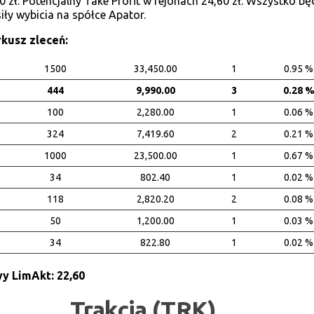
0 zł. Potencjalny Take Profit w rejonach 24,60 zł. Wszystko bę
iły wybicia na spółce Apator.
rkusz zleceń:
1500
33,450.00
1
0.95 %
444
9,990.00
3
0.28 
100
2,280.00
1
0.06 %
324
7,419.60
2
0.21 %
1000
23,500.00
1
0.67 %
34
802.40
1
0.02 %
118
2,820.20
2
0.08 %
50
1,200.00
1
0.03 %
34
822.80
1
0.02 %
y LimAkt: 22,60
Trakcja (TRK)