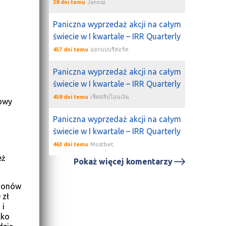
38 dni temu
Janosz
Paniczna wyprzedaż akcji na całym
świecie w I kwartale – IRR Quarterly
457 dni temu
ออกแบบรีสอร์ท
Paniczna wyprzedaż akcji na całym
świecie w I kwartale – IRR Quarterly
458 dni temu
เช็คสลิปโอนเงิน
owy
Paniczna wyprzedaż akcji na całym
świecie w I kwartale – IRR Quarterly
463 dni temu
Mostbet
eż
Pokaż więcej komentarzy
ejonów
 zł
 i
kko