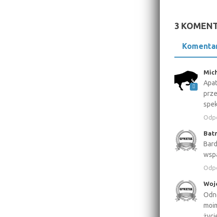
3 KOMEN
Komenta
Mic
Apat
prze
spek
Odp
Bat
Bard
wspa
Odp
Woj
Odno
moim
życi