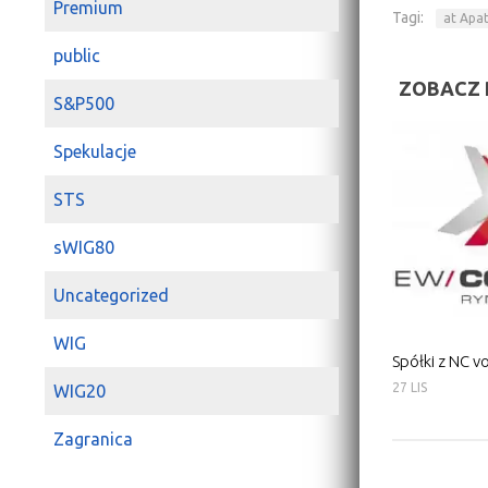
Premium
Tagi:
at Apa
public
ZOBACZ 
S&P500
Spekulacje
STS
sWIG80
Uncategorized
WIG
Spółki z NC vo
27 LIS
WIG20
Zagranica