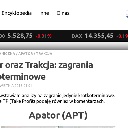
L
Encyklopedia
Inne
O nas
R
Wyrażam zgodę.
5.528,75
14.355,45
00
-0,31%
DAX
-0,1
HNICZNA
/
APATOR
/
TRAKCJA
 oraz Trakcja: zagrania
oterminowe
KWIETNIA 2018 01:01
stawiam analizy na zagranie jedynie krótkoterminowe.
 TP (Take Profit) podaję również w komentarzach.
Apator (APT)