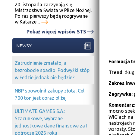
20 listopada zaczynają się
Mistrzostwa Świata w Piłce Nożnej.
Po raz pierwszy będą rozgrywane
w Katarze....
Pokaż więcej wpisów STS
NEWSY
Formacja t
Zatrudnienie zmalało, a
bezrobocie spadło. Podwyżki stóp
Trend
: dłu
w Fedzie jednak nie będzie?
Zakres inwe
NBP spowolnił zakupy złota. Cel
Zagrywka:
p
700 ton jest coraz bliżej
Komentarz
mocno speku
ULTIMATE GAMES S.A.:
WIG’ach na d
Szacunkowe, wybrane
nastrojach 
jednostkowe dane finansowe za I
wzrosty. St
półrocze 2026 roku