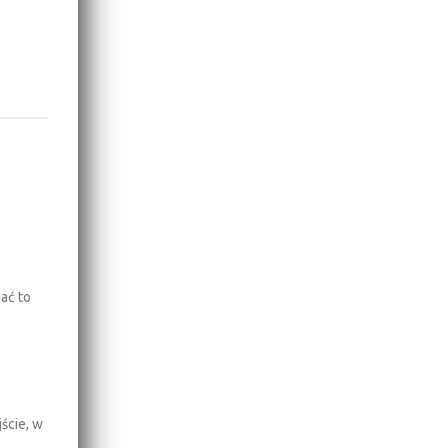
ać to
ście, w