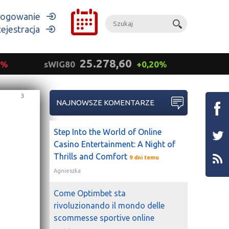
ogowanie
ejestracja
25.278,60
9%
sWIG80
+0,20%
mWIG
3
NAJNOWSZE KOMENTARZE
Step Into the World of Online
Casino Entertainment: A Night of
Thrills and Comfort
9 dni temu
Agnieszka
Come Optimbet sta
rivoluzionando il mondo delle
scommesse sportive online