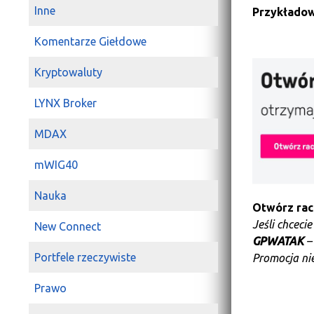
Inne
Przykładow
Komentarze Giełdowe
Kryptowaluty
LYNX Broker
MDAX
mWIG40
Nauka
Otwórz ra
Jeśli chceci
New Connect
GPWATAK
–
Portfele rzeczywiste
Promocja nie
Prawo