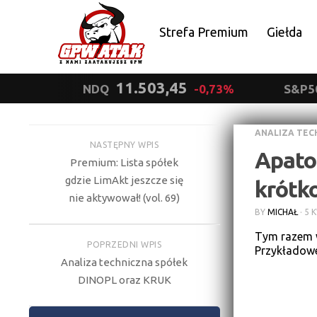
Strefa Premium
Giełda
Polityka prywatności
11.503,45
NDQ
-0,73%
S&P5
ANALIZA TEC
NASTĘPNY WPIS
Apator
Premium: Lista spółek
gdzie LimAkt jeszcze się
krótk
nie aktywował! (vol. 69)
BY
MICHAŁ
·
5 
Tym razem w
POPRZEDNI WPIS
Przykładowe
Analiza techniczna spółek
DINOPL oraz KRUK