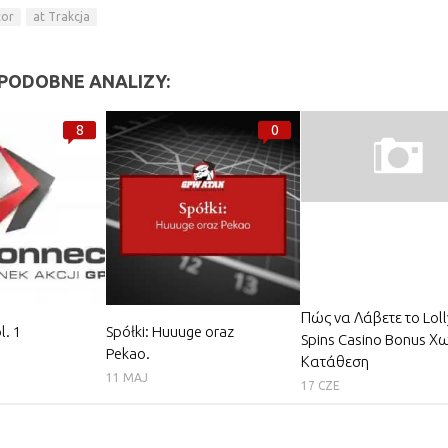
tor
at Trakcja
PODOBNE ANALIZY:
8
0
Πώς να Λάβετε το Loll
l. 1
Spółki: Huuuge oraz
Spins Casino Bonus Χ
Pekao.
Κατάθεση
11 MAJ
17 CZE