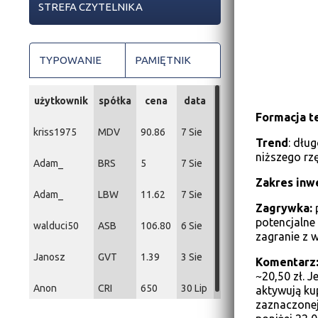
STREFA CZYTELNIKA
TYPOWANIE
PAMIĘTNIK
użytkownik
spółka
cena
data
Formacja t
kriss1975
MDV
90.86
7 Sie
Trend
: dłu
niższego rz
Adam_
BRS
5
7 Sie
Zakres inwe
Adam_
LBW
11.62
7 Sie
Zagrywka:
p
potencjalne
walduci50
ASB
106.80
6 Sie
zagranie z 
Janosz
GVT
1.39
3 Sie
Komentarz
~20,50 zł. J
Anon
CRI
650
30 Lip
aktywują ku
zaznaczonej