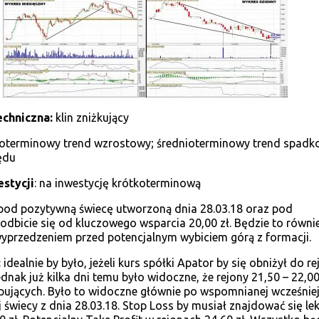
echniczna:
klin zniżkujący
goterminowy trend wzrostowy; średnioterminowy trend spadk
ędu
stycji
: na inwestycję krótkoterminową
od pozytywną świecę utworzoną dnia 28.03.18 oraz pod
 odbicie się od kluczowego wsparcia 20,00 zł. Będzie to równi
wyprzedzeniem przed potencjalnym wybiciem górą z formacji.
:
idealnie by było, jeżeli kurs spółki Apator by się obniżył do r
ednak już kilka dni temu było widoczne, że rejony 21,50 – 22,00
pujących. Było to widoczne głównie po wspomnianej wcześniej
 świecy z dnia 28.03.18. Stop Loss by musiał znajdować się le