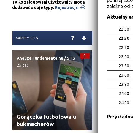
poniżej 22,0
Tylko zalogowani użytkownicy mogą
zależne od s
dodawać swoje typy.
Rejestracja
Aktualny a
22.30
+
?
WPISY STS
22.50
22.80
0
22.90
Analiza Fundamentalna
/
STS
25 paź
23.50
23.60
23.90
24.00
24.20
Gorączka futbolowa u
Przykładow
bukmacherów