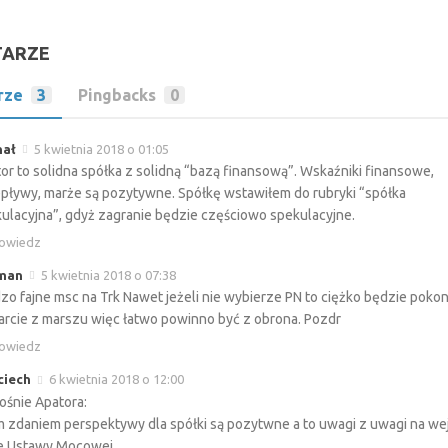
TARZE
rze
3
Pingbacks
0
hał
5 kwietnia 2018 o 01:05
or to solidna spółka z solidną “bazą finansową”. Wskaźniki finansowe,
pływy, marże są pozytywne. Spółkę wstawiłem do rubryki “spółka
ulacyjna”, gdyż zagranie będzie częściowo spekulacyjne.
owiedz
man
5 kwietnia 2018 o 07:38
zo fajne msc na Trk Nawet jeżeli nie wybierze PN to ciężko będzie pokon
rcie z marszu więc łatwo powinno być z obrona. Pozdr
owiedz
ciech
6 kwietnia 2018 o 12:00
śnie Apatora:
 zdaniem perspektywy dla spółki są pozytwne a to uwagi z uwagi na wej
e Ustawy Mocowej.