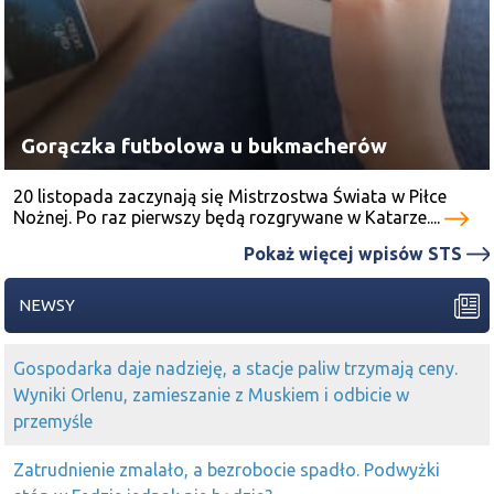
Gorączka futbolowa u bukmacherów
20 listopada zaczynają się Mistrzostwa Świata w Piłce
Nożnej. Po raz pierwszy będą rozgrywane w Katarze....
Pokaż więcej wpisów STS
NEWSY
Gospodarka daje nadzieję, a stacje paliw trzymają ceny.
Wyniki Orlenu, zamieszanie z Muskiem i odbicie w
przemyśle
Zatrudnienie zmalało, a bezrobocie spadło. Podwyżki