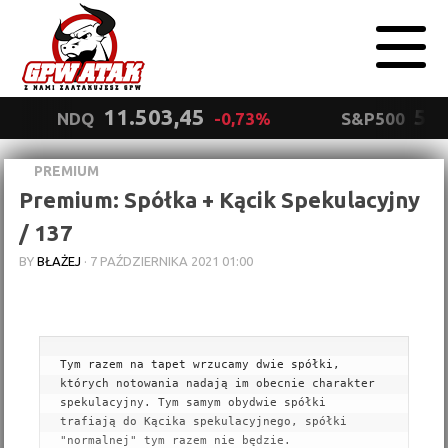
11.503,45
5.5
NDQ
-0,73%
S&P500
PREMIUM
Polityka
Premium: Spółka + Kącik Spekulacyjny
prywatności
Wyrażam zgodę.
/ 137
BY
BŁAŻEJ
·
7 PAŹDZIERNIKA 2021 01:00
Tym razem na tapet wrzucamy dwie spółki, 
których notowania nadają im obecnie charakter 
spekulacyjny. Tym samym obydwie spółki 
trafiają do Kącika spekulacyjnego, spółki 