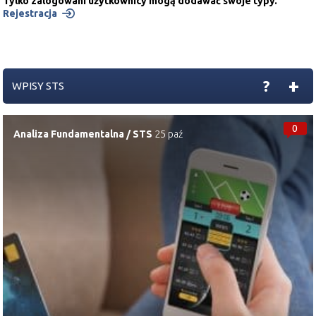
Tylko zalogowani użytkownicy mogą dodawać swoje typy.
Rejestracja
+
?
WPISY STS
0
Analiza Fundamentalna
/
STS
25 paź