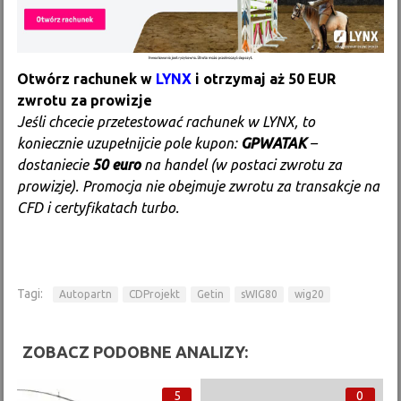
Otwórz rachunek w
LYNX
i otrzymaj aż 50 EUR
zwrotu za prowizje
Jeśli chcecie przetestować rachunek w LYNX, to
koniecznie uzupełnijcie pole kupon:
GPWATAK
–
dostaniecie
50 euro
na handel (w postaci zwrotu za
prowizje). Promocja nie obejmuje zwrotu za transakcje na
CFD i certyfikatach turbo.
Tagi:
Autopartn
CDProjekt
Getin
sWIG80
wig20
ZOBACZ PODOBNE ANALIZY:
5
0