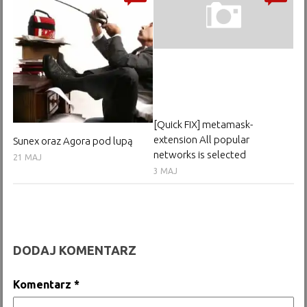
[Quick FIX] metamask-
extension All popular
Sunex oraz Agora pod lupą
networks is selected
21 MAJ
3 MAJ
DODAJ KOMENTARZ
Komentarz
*