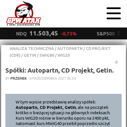
11.503,45
5.5
NDQ
-0,73%
S&P500
ANALIZA TECHNICZNA
/
AUTOPARTN
/
CD PROJEKT
Polityka
(CDR)
/
GETIN
/
SWIG80
/
WIG20
prywatności
Wyrażam zgodę.
0
Spółki: Autopartn, CD Projekt, Getin.
BY
PRZEMEK
·
6 PAŹDZIERNIKA 2021 05:54
W tym wpisie przedstawię analizy spółek:
Autopartn, CD Projekt, Getin
, ale na początek
krótko o bieżącej sytuacji na głównych indeksach.
Kurs WIG20 rośnie w kierunku oporu na 2400 pkt,
natomiast kurs MWIG40 przebił poprzedni szczyt