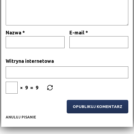
Nazwa
*
E-mail
*
Witryna internetowa
×
9
=
9
ANULUJ PISANIE