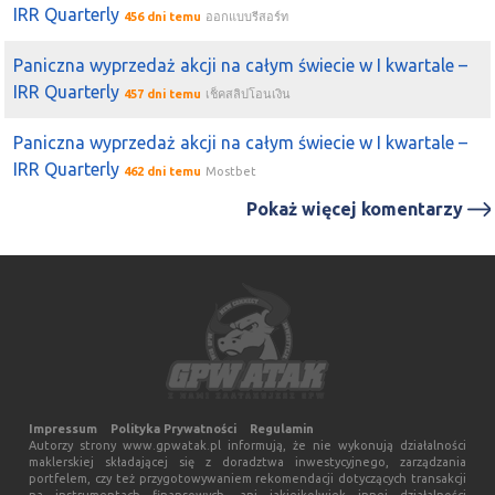
CHF, z czego 9 wyroków było na korzyść klientów, 8 na
IRR Quarterly
456 dni temu
ออกแบบรีสอร์ท
korzyść banku, a 6 spraw umorzono.
Paniczna wyprzedaż akcji na całym świecie w I kwartale –
2021-08-26 13:07:30
kozineczka
IRR Quarterly
Grzesiek
tak i wsparcie teraz tez jest poprzednim oporem...
457 dni temu
เช็คสลิปโอนเงิน
zobaczymy co z tego bedzie. kilka dni temu jeszcze
Paniczna wyprzedaż akcji na całym świecie w I kwartale –
wrzucałam dyskonto do getina , zawsze skorelowane
IRR Quarterly
462 dni temu
Mostbet
papierki a ostatnio cos
getin
odjechał a
gnb
stał w
miejscu
Pokaż więcej komentarzy
2021-06-20 22:00:10
Michał (a)
Getin
dalej w trendzie wzrostowym i dalej brak większych
świec negatywnych. Jednak kurs urósł bardzo mocno w
ostatnim czasie i nie odbyła się większa korekta. Większa
korekta może się odbyć po przebiciu właśnie 1,20 zł.
Większe wsparcie to dopiero 1,00 zł.
2021-05-28 12:11:33
mediolan
było jakies info na
getin
? bo nie moge odszukac
Impressum
Polityka Prywatności
Regulamin
Autorzy strony www.gpwatak.pl informują, że nie wykonują działalności
maklerskiej składającej się z doradztwa inwestycyjnego, zarządzania
2021-05-14 12:35:12
space
portfelem, czy też przygotowywaniem rekomendacji dotyczących transakcji
nie wiem jak w innych bankach i czy czasem nie zależy to
na instrumentach finansowych, ani jakiejkolwiek innej działalności