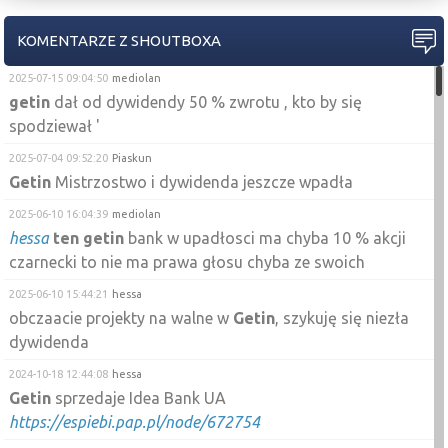
KOMENTARZE Z SHOUTBOXA
2025-07-15 09:04:50
mediolan
getin
dał od dywidendy 50 % zwrotu , kto by się
spodziewał '
2025-07-04 09:52:20
Piaskun
Getin
Mistrzostwo i dywidenda jeszcze wpadła
2025-06-10 16:04:39
mediolan
hessa
ten
getin
bank w upadłosci ma chyba 10 % akcji
czarnecki to nie ma prawa głosu chyba ze swoich
2025-06-10 15:44:21
hessa
obczaacie projekty na walne w
Getin
, szykuję się niezła
dywidenda
2024-10-18 12:44:08
hessa
Getin
sprzedaje Idea Bank UA
https://espiebi.pap.pl/node/672754