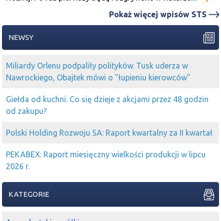
2023-01-18 11:52:59
Sal
Pokaż więcej wpisów STS
Getin
wybija w górę z konsolidacji
2022-12-08 09:25:38
tomciu
NEWSY
Hej A
ten
Getin
co dziś taki zmartwychwstały? Kto
załadowany w wagonie spekulantów?
Miliardy Orlenu podpaliły polityków. Tusk uderza w
2022-09-30 09:44:45
Lechu
Nawrockiego, Obajtek mówi o "łupieniu kierowców"
myślę, że dla nikogo nie jest zaskoczeniem sytuacja
Getin
Giełda od kuchni. Co się dzieje z akcjami przez 48 godzin
2022-07-27 12:09:20
Piaskun
od zakupu?
Kam
no dokładnie a idz do placówki
Getin
banku to tam
sami ukraińcy....
Polski Holding Rozwoju SA: Raport kwartalny za II kwartał
2022-05-25 08:16:09
space
Ed
getin
holding też cudnie ;)
PEKABEX: Raport miesięczny wielkości produkcji w lipcu
2026 r.
2022-01-04 15:52:13
Janek
krzysieksisiek
getin
stoi w miejscu
KATEGORIE
2021-12-21 18:34:29
Janek
Jak ocenianie
Getin
? Realizacja po info?