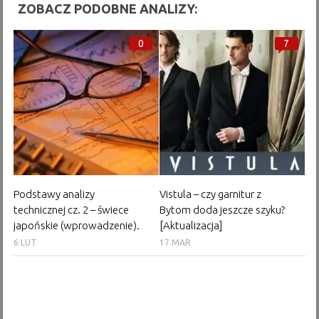
ZOBACZ PODOBNE ANALIZY:
0
7
Podstawy analizy
Vistula – czy garnitur z
technicznej cz. 2 – świece
Bytom doda jeszcze szyku?
japońskie (wprowadzenie).
[Aktualizacja]
6 LUT
17 MAR