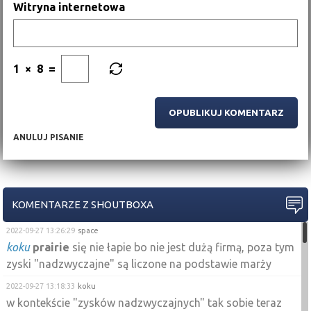
Witryna internetowa
1
×
8
=
ANULUJ PISANIE
KOMENTARZE Z SHOUTBOXA
2022-09-27 13:26:29
space
koku
prairie
się nie łapie bo nie jest dużą firmą, poza tym
zyski "nadzwyczajne" są liczone na podstawie marży
2022-09-27 13:18:33
koku
w kontekście "zysków nadzwyczajnych" tak sobie teraz