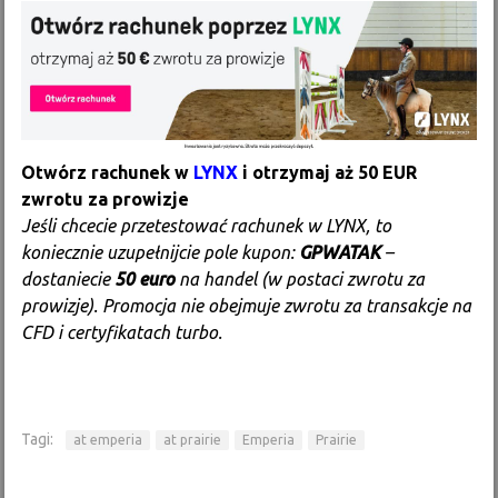
Otwórz rachunek w
LYNX
i otrzymaj aż 50 EUR
zwrotu za prowizje
Jeśli chcecie przetestować rachunek w LYNX, to
koniecznie uzupełnijcie pole kupon:
GPWATAK
–
dostaniecie
50 euro
na handel (w postaci zwrotu za
prowizje). Promocja nie obejmuje zwrotu za transakcje na
CFD i certyfikatach turbo.
Tagi:
at emperia
at prairie
Emperia
Prairie