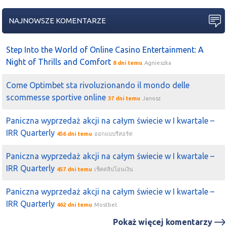
wg. raportu
prairie
nie było żadnych rozmów z
jsw
od
czasu odejścia ozona, też chyba nic na poziomie
NAJNOWSZE KOMENTARZE
prawnym nie zrobili, więc dziś pewnie zjazd
2019-09-26 09:04:53
k0gi
Step Into the World of Online Casino Entertainment: A
a mnie ciekawi jak dzis i jutro zachowa sie
prairie
, nie
Night of Thrills and Comfort
8 dni temu
Agnieszka
zdziwie sie jak dojada do 94 gr
2019-09-25 15:38:42
k0gi
Come Optimbet sta rivoluzionando il mondo delle
Piaskun
a tutaj termin 29 wrzesnia koniec rozmow ktore
scommesse sportive online
37 dni temu
Janosz
sa od marca z
PRAIRIE
prwoadzone, powinny byc jakies
postanoienia
Paniczna wyprzedaż akcji na całym świecie w I kwartale –
IRR Quarterly
456 dni temu
ออกแบบรีสอร์ท
2019-09-25 15:38:30
space
k0gi
jsw
to ładuje kasę w bzie-dębina, nie potrzebuje
Paniczna wyprzedaż akcji na całym świecie w I kwartale –
teraz projektów od
prairie
IRR Quarterly
457 dni temu
เช็คสลิปโอนเงิน
2019-09-25 15:37:52
k0gi
moze sie okazac ze bezie jakas emisja akcji
JSW
pod
Paniczna wyprzedaż akcji na całym świecie w I kwartale –
zakup
PRAIRIE
IRR Quarterly
462 dni temu
Mostbet
2019-09-25 15:37:41
k0gi
Pokaż więcej komentarzy