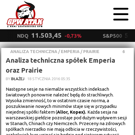
11.503,45
5.5
NDQ
-0,73%
S&P500
ANALIZA TECHNICZNA
/
EMPERIA
/
PRAIRIE
6
Polityka
Analiza techniczna spółek Emperia
prywatności
Wyrażam zgodę.
oraz Prairie
BY
BŁAŻEJ
·
18 STYCZNIA 2016 05:35
Następne sesje na niemalże wszystkich indeksach
światowych ponownie należeć będą do strachliwych.
Wysoka zmienność, to w ostatnim czasie norma, a
poszukiwanie nowych minimów staje się w przypadku
niejednej spółki faktem (
Alior, Kopex).
Każda sesja na
warszawskiej giełdzie pozostaje pod dużym wpływem sesji
w Stanach, Chinach czy Niemczech. Przeceny na zdrowych
spółkach nierzadko nie mają odbicia w rzeczywistości,
aczkolwiek kurs uginać się będzie pod ciężarem sytuacji