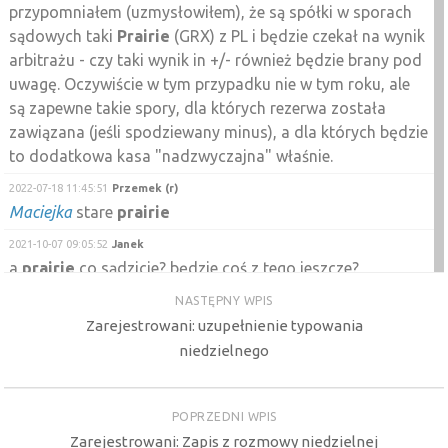
przypomniałem (uzmysłowiłem), że są spółki w sporach
sądowych taki
Prairie
(GRX) z PL i będzie czekał na wynik
arbitrażu - czy taki wynik in +/- również będzie brany pod
uwagę. Oczywiście w tym przypadku nie w tym roku, ale
są zapewne takie spory, dla których rezerwa została
zawiązana (jeśli spodziewany minus), a dla których będzie
to dodatkowa kasa "nadzwyczajna" właśnie.
2022-07-18 11:45:51
Przemek (r)
Maciejka
stare
prairie
2021-10-07 09:05:52
Janek
a
prairie
co sądzicie? będzie coś z tego jeszcze?
2021-09-10 11:57:21
Michał (a)
NASTĘPNY WPIS
Na
Prairie
aktualnie neutralna sytuacja. Trend boczny
Zarejestrowani: uzupełnienie typowania
trwa od dłuższego czasu. Do tego negatywna świeca z
niedzielnego
dnia 09.06.21 (ale podaż nie dziwi po takich wzrostach).
Będzie można ew, zagrać na przebicie oporu 0,85 zł, gdyż
POPRZEDNI WPIS
świeca przykładowo 28.07.21 była pozytywna i po niej
Zarejestrowani: Zapis z rozmowy niedzielnej
jeszcze żadnej większej negatywnej świecy nie było.