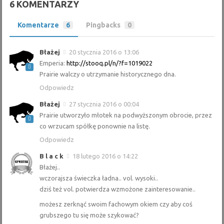
6 KOMENTARZY
Komentarze
6
Pingbacks
0
Błażej
20 stycznia 2016 o 13:06
Emperia:
http://stooq.pl/n/?f=1019022
Prairie walczy o utrzymanie historycznego dna.
Odpowiedz
Błażej
27 stycznia 2016 o 00:04
Prairie utworzyło młotek na podwyższonym obrocie, przez
co wrzucam spółkę ponownie na listę.
Odpowiedz
B l a c k
18 lutego 2016 o 14:22
Błażej..
wczorajsza świeczka ładna.. vol. wysoki..
dziś też vol. potwierdza wzmożone zainteresowanie..
możesz zerknąć swoim fachowym okiem czy aby coś
grubszego tu się może szykować?