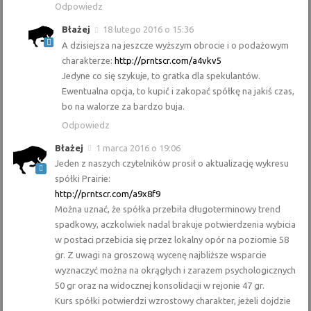
Odpowiedz
Błażej
18 lutego 2016 o 15:36
A dzisiejsza na jeszcze wyższym obrocie i o podażowym
charakterze:
http://prntscr.com/a4vkv5
Jedyne co się szykuje, to gratka dla spekulantów.
Ewentualna opcja, to kupić i zakopać spółkę na jakiś czas,
bo na walorze za bardzo buja.
Odpowiedz
Błażej
1 marca 2016 o 19:06
Jeden z naszych czytelników prosił o aktualizację wykresu
spółki Prairie:
http://prntscr.com/a9x8f9
Można uznać, że spółka przebiła długoterminowy trend
spadkowy, aczkolwiek nadal brakuje potwierdzenia wybicia
w postaci przebicia się przez lokalny opór na poziomie 58
gr. Z uwagi na groszową wycenę najbliższe wsparcie
wyznaczyć można na okrągłych i zarazem psychologicznych
50 gr oraz na widocznej konsolidacji w rejonie 47 gr.
Kurs spółki potwierdzi wzrostowy charakter, jeżeli dojdzie