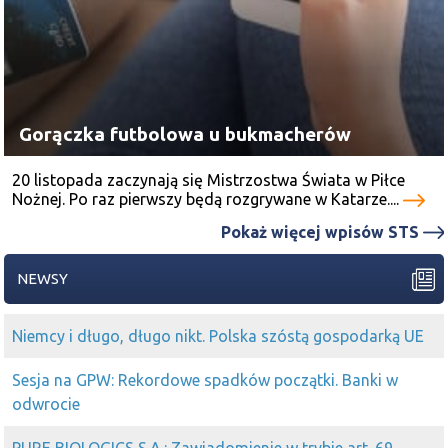
Gorączka futbolowa u bukmacherów
20 listopada zaczynają się Mistrzostwa Świata w Piłce
Nożnej. Po raz pierwszy będą rozgrywane w Katarze....
Pokaż więcej wpisów STS
NEWSY
Niemcy i długo, długo nikt. Polska szóstą gospodarką UE
Sesja na GPW: Rekordowe spadków początki. Banki w
odwrocie