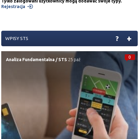
Tylko zalogowani użytkownicy mogą dodawać swoje typy.
Rejestracja
+
?
WPISY STS
0
Analiza Fundamentalna
/
STS
25 paź