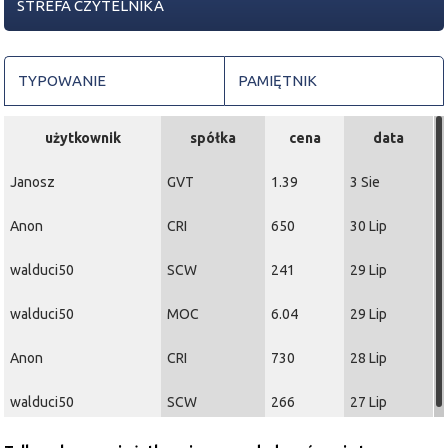
STREFA CZYTELNIKA
TYPOWANIE
PAMIĘTNIK
użytkownik
spółka
cena
data
Janosz
GVT
1.39
3 Sie
Anon
CRI
650
30 Lip
walduci50
SCW
241
29 Lip
walduci50
MOC
6.04
29 Lip
Anon
CRI
730
28 Lip
walduci50
SCW
266
27 Lip