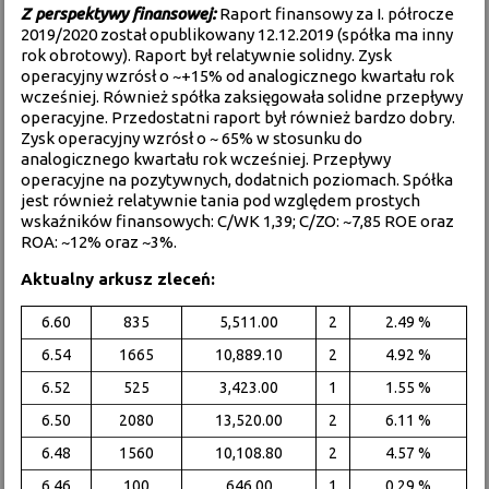
Z perspektywy finansowej:
Raport finansowy za I. półrocze
2019/2020 został opublikowany 12.12.2019 (spółka ma inny
rok obrotowy). Raport był relatywnie solidny. Zysk
operacyjny wzrósł o ~+15% od analogicznego kwartału rok
wcześniej. Również spółka zaksięgowała solidne przepływy
operacyjne. Przedostatni raport był również bardzo dobry.
Zysk operacyjny wzrósł o ~ 65% w stosunku do
analogicznego kwartału rok wcześniej. Przepływy
operacyjne na pozytywnych, dodatnich poziomach. Spółka
jest również relatywnie tania pod względem prostych
wskaźników finansowych: C/WK 1,39; C/ZO: ~7,85 ROE oraz
ROA: ~12% oraz ~3%.
Aktualny arkusz zleceń:
6.60
835
5,511.00
2
2.49 %
6.54
1665
10,889.10
2
4.92 %
6.52
525
3,423.00
1
1.55 %
6.50
2080
13,520.00
2
6.11 %
6.48
1560
10,108.80
2
4.57 %
6.46
100
646.00
1
0.29 %