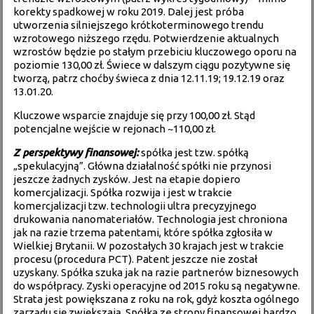
korekty spadkowej w roku 2019. Dalej jest próba
utworzenia silniejszego krótkoterminowego trendu
wzrotowego niższego rzędu. Potwierdzenie aktualnych
wzrostów będzie po stałym przebiciu kluczowego oporu na
poziomie 130,00 zł. Świece w dalszym ciągu pozytywne się
tworzą, patrz choćby świeca z dnia 12.11.19; 19.12.19 oraz
13.01.20.
Kluczowe wsparcie znajduje się przy 100,00 zł. Stąd
potencjalne wejście w rejonach ~110,00 zł.
Z perspektywy finansowej:
spółka jest tzw. spółką
„spekulacyjną”. Główna działalność spółki nie przynosi
jeszcze żadnych zysków. Jest na etapie dopiero
komercjalizacji. Spółka rozwija i jest w trakcie
komercjalizacji tzw. technologii ultra precyzyjnego
drukowania nanomateriałów. Technologia jest chroniona
jak na razie trzema patentami, które spółka zgłosiła w
Wielkiej Brytanii. W pozostałych 30 krajach jest w trakcie
procesu (procedura PCT). Patent jeszcze nie został
uzyskany. Spółka szuka jak na razie partnerów biznesowych
do współpracy. Zyski operacyjne od 2015 roku są negatywne.
Strata jest powiększana z roku na rok, gdyż koszta ogólnego
zarządu się zwiększają. Spółka ze strony finansowej bardzo