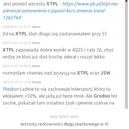
Jest powód wzrostu
XTPL
-
https://www.pb.pl/xtpl-ma-
pierwsze-zamowienie-z-japonii-kurs-zmienia-trend-
1262764
2026-06-11 12:12:17
Anon
Ed
na
XTPL
zbyt długo się zastanawiałem przy 55
2025-12-01 15:05:06
Anon
XTPL
zapowiada dobre wyniki w 4Q25 i cały 26, choć
widzę że ktoś już dziś trochę zebrał i ruszył lekko
2025-12-01 14:58:34
Anon
rozmyślam również nad pozycją na
XTPL
oraz
JSW
2025-07-30 13:13:40
hessa
Piaskun
Ładnie to się zachowuje Intersport, który tu
wklejałem +50%, ale jadą już beze mnie. Ale
Grodno
też
zacnie, pokazali tam ostatnio zysk i pewnie szanse na
więcej
NASTĘPNY WPIS
2025-07-30 11:01:12
Piaskun
Wzrosty rentowności długu skarbowego w IV
Grodno
ładnie się zachowuje ciekawie kurs reaguje o