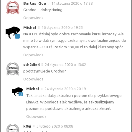
Bartas_Gda
14 stycznia 2020 o 17:28
Grodno – dobry timing
Odpowiedz
Michał
16 stycznia 2020 o 19:23
Na XTPL dzisiaj było dobre zachowanie kursu intraday. Ale
mimo to w dalszym ciągu czekamy na ewentualne zejście do
wsparcia ~110 zł. Poziom 130,00 zł to dalej kluczowy opór.
Odpowiedz
sth2die4
24 stycznia 2020 o 13:02
podtrzymujecie Grodno?
Odpowiedz
Michał
24 stycznia 2020 o 20:19
Tak, analiza dalej aktualna i poziom dla przykładowego
LimAkt. W poniedziałek możliwe, że zaktualizujemy
poziom na podstawie aktualnego arkusza zleceń.
Odpowiedz
k0gi
3 lutego 2020 o 08:08