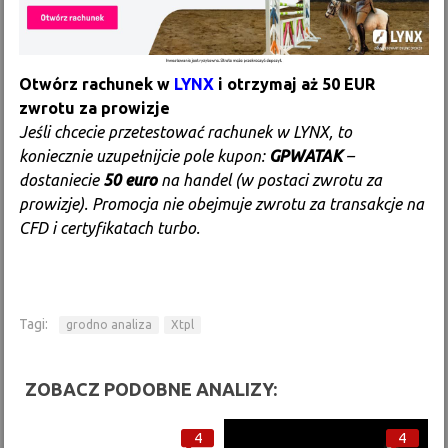
Otwórz rachunek w
LYNX
i otrzymaj aż 50 EUR
zwrotu za prowizje
Jeśli chcecie przetestować rachunek w LYNX, to
koniecznie uzupełnijcie pole kupon:
GPWATAK
–
dostaniecie
50 euro
na handel (w postaci zwrotu za
prowizje). Promocja nie obejmuje zwrotu za transakcje na
CFD i certyfikatach turbo.
Tagi:
grodno analiza
Xtpl
ZOBACZ PODOBNE ANALIZY:
4
4