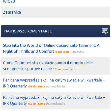
WIG20
2024-08-21 22:04:21
kriss1975
zenek69
wyszedłem , kasa poszła w
grodno
Zagranica
2024-08-21 17:18:50
kriss1975
https://www.tradingview.com/x/3I4polhI/
ciekawie dzis
grodno
sprzedawano , wyszło ze jednak wyskubali co nie
NAJNOWSZE KOMENTARZE
co z rachunków.
2024-08-20 21:28:04
Ed
Step Into the World of Online Casino Entertainment: A
Grodno
Night of Thrills and Comfort
8 dni temu
Agnieszka
2024-08-20 14:50:33
Piaskun
kozineczka
Grodno
dodał
Boś
do długich pozycji także
Come Optimbet sta rivoluzionando il mondo delle
może być ciekawie...
scommesse sportive online
37 dni temu
Janosz
2024-08-20 12:50:14
Piaskun
Paniczna wyprzedaż akcji na całym świecie w I kwartale –
https://infostrefa.com/infostrefa/pl/wiadomosci/49333406,d
IRR Quarterly
456 dni temu
ออกแบบรีสอร์ท
bos-dodal-siedem-spolek-do-listy-dlugich-pozycji
Grodno
dodane
Paniczna wyprzedaż akcji na całym świecie w I kwartale –
2024-08-20 11:05:15
kozineczka
IRR Quarterly
457 dni temu
เช็คสลิปโอนเงิน
Piaskun
grodno
to nie jest typowe oze, sprzedaja