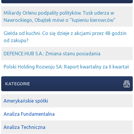
2024-09-12 13:33:49
Dzikun
Miliardy Orlenu podpaliły polityków. Tusk uderza w
grodno
to żaden wyznacznik, z taką płynnością
Nawrockiego, Obajtek mówi o "łupieniu kierowców"
2024-09-12 13:33:22
Piaskun
Dzikun
Grodno
pokazuje kierunek
Giełda od kuchni. Co się dzieje z akcjami przez 48 godzin
od zakupu?
2024-09-12 12:30:14
kriss1975
grodno
,mls,clc
DEFENCE.HUB S.A.: Zmiana stanu posiadania
2024-09-12 12:29:55
Piaskun
kriss1975
trzymasz
Grodno
?
Polski Holding Rozwoju SA: Raport kwartalny za II kwartał
2024-09-12 11:21:19
Piaskun
Grodno
rusza na wyższy poziom
KATEGORIE
2024-09-12 11:11:53
Piaskun
kriss1975
Grodno
trzymasz?
Amerykańskie spółki
2024-09-02 20:29:51
kriss1975
Analiza Fundamentalna
Mab
, merc to u mnie na głupotę medialną w portfelu ,
mls
,
Grodno
i
CLC
na program mój prąd z którego mało
Analiza Techniczna
kto dostanie forsę