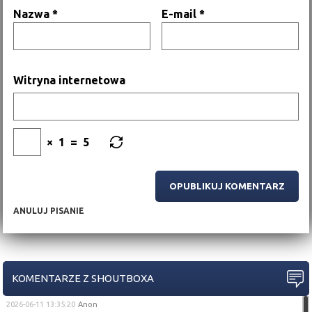
Nazwa
*
E-mail
*
Witryna internetowa
×
1
=
5
ANULUJ PISANIE
KOMENTARZE Z SHOUTBOXA
2026-06-11 13:35:20
Anon