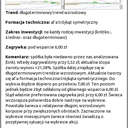
Trend
: długoterminowy trend wzrostowy
Formacja techniczna:
al’a trójkąt symetryczny
Zakres inwestycji
: na każdy rodzaj inwestycji (krótko-,
średnio- oraz długoterminowo)
Zagrywka:
pod wsparcie 6,00 zł
Komentarz:
spółka była niedawno przez nas analizowana
(
link
). Wtedy zagrywaliśmy przy 5,52 zł; aktualna stopa
zwrotu wynosi +21,38%. Spółka dalej znajduje się w
długoterminowym trendzie wzrostowym. Aktualnie tworzy
się al’a formacja techniczna trójkąta symetrycznego. Do
wybicia dojdzie dopiero po przebiciu 7,00 zł. Ten poziom
jednak będzie zbyt oddalony od głównego wsparcia 6,00 zł.
Stąd właśnie preferowana zagrywka jest przy 6,00 zł. Świeca
wczorajsza potwierdza dobre nastroje na wykresie.
Powstała świeca o relatywnie długim, wzrostowym
korpusie przy zwiększonych obrotach. Zaznaczone na
wykresie miesięcznym świece również świadczą o
pozytywnej sytuacji na wykresie akcji.