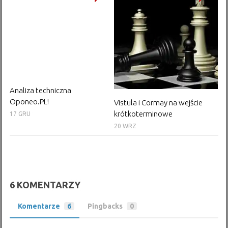
Analiza techniczna
Oponeo.PL!
Vistula i Cormay na wejście
krótkoterminowe
17 GRU
20 WRZ
6 KOMENTARZY
Komentarze
6
Pingbacks
0