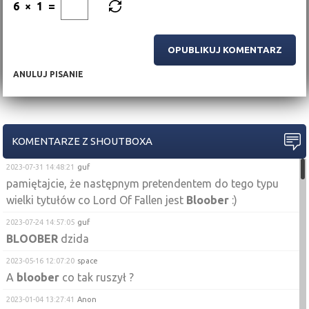
6
×
1
=
ANULUJ PISANIE
KOMENTARZE Z SHOUTBOXA
2023-07-31 14:48:21
guf
pamiętajcie, że następnym pretendentem do tego typu
wielki tytułów co Lord Of Fallen jest
Bloober
:)
2023-07-24 14:57:05
guf
BLOOBER
dzida
2023-05-16 12:07:20
space
A
bloober
co tak ruszył ?
2023-01-04 13:27:41
Anon