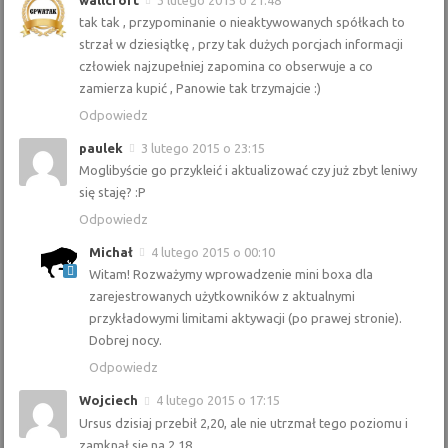
tak tak , przypominanie o nieaktywowanych spółkach to
strzał w dziesiątkę , przy tak dużych porcjach informacji
człowiek najzupełniej zapomina co obserwuje a co
zamierza kupić , Panowie tak trzymajcie :)
Odpowiedz
paulek
3 lutego 2015 o 23:15
Moglibyście go przykleić i aktualizować czy już zbyt leniwy
się staję? :P
Odpowiedz
Michał
4 lutego 2015 o 00:10
Witam! Rozważymy wprowadzenie mini boxa dla
zarejestrowanych użytkowników z aktualnymi
przykładowymi limitami aktywacji (po prawej stronie).
Dobrej nocy.
Odpowiedz
Wojciech
4 lutego 2015 o 17:15
Ursus dzisiaj przebił 2,20, ale nie utrzmał tego poziomu i
zamknął się na 2,18