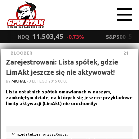
11.503,45
5.5
NDQ
-0,73%
S&P500
BLOOBER
21
Polityka
Zarejestrowani: Lista spółek, gdzie
prywatności
Wyrażam zgodę.
LimAkt jeszcze się nie aktywował!
BY
MICHAŁ
·
3 LUTEGO 2015 00:05
Lista ostatnich spółek omawianych w naszym,
zamkniętym dziale, na których się jeszcze przykładowe
limity aktywacji (LimAkt) nie uruchomiły:
W niedalekiej przyszłości:
