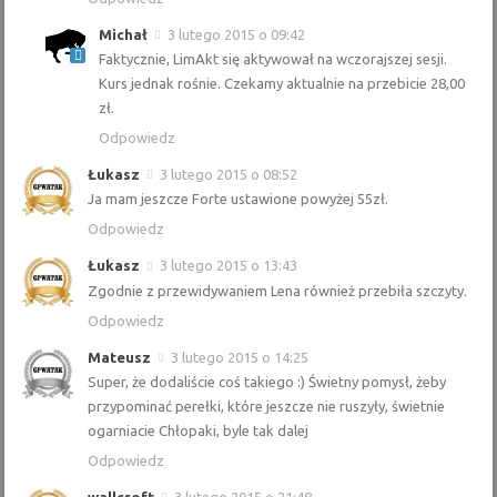
Michał
3 lutego 2015 o 09:42
Faktycznie, LimAkt się aktywował na wczorajszej sesji.
Kurs jednak rośnie. Czekamy aktualnie na przebicie 28,00
zł.
Odpowiedz
Łukasz
3 lutego 2015 o 08:52
Ja mam jeszcze Forte ustawione powyżej 55zł.
Odpowiedz
Łukasz
3 lutego 2015 o 13:43
Zgodnie z przewidywaniem Lena również przebiła szczyty.
Odpowiedz
Mateusz
3 lutego 2015 o 14:25
Super, że dodaliście coś takiego :) Świetny pomysł, żeby
przypominać perełki, które jeszcze nie ruszyły, świetnie
ogarniacie Chłopaki, byle tak dalej
Odpowiedz
wallcroft
3 lutego 2015 o 21:48