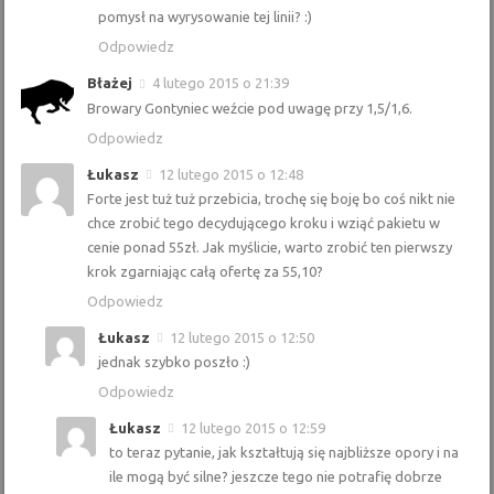
pomysł na wyrysowanie tej linii? :)
Odpowiedz
Błażej
4 lutego 2015 o 21:39
Browary Gontyniec weźcie pod uwagę przy 1,5/1,6.
Odpowiedz
Łukasz
12 lutego 2015 o 12:48
Forte jest tuż tuż przebicia, trochę się boję bo coś nikt nie
chce zrobić tego decydującego kroku i wziąć pakietu w
cenie ponad 55zł. Jak myślicie, warto zrobić ten pierwszy
krok zgarniając całą ofertę za 55,10?
Odpowiedz
Łukasz
12 lutego 2015 o 12:50
jednak szybko poszło :)
Odpowiedz
Łukasz
12 lutego 2015 o 12:59
to teraz pytanie, jak kształtują się najbliższe opory i na
ile mogą być silne? jeszcze tego nie potrafię dobrze