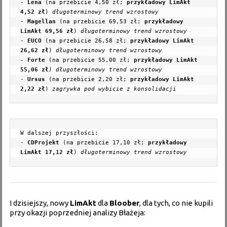
- 
Lena
(na przebicie 4,50 zł; 
przykładowy LimAkt 
4,52 zł
) 
- 
Magellan
(na przebicie 69,53 zł; 
przykładowy 
LimAkt 69,56 zł
) 
- 
EUCO
 (na przebicie 26,58 zł; 
przykładowy LimAkt 
26,62 zł
) 
długoterminowy trend wzrostowy 

- 
Forte
 (na przebicie 55,00 zł; 
przykładowy LimAkt 
55,06 zł
) 
długoterminowy trend wzrostowy
- 
Ursus
(na przebicie 2,20 zł; 
przykładowy LimAkt 
2,22 zł
) 
W dalszej przyszłości:

- 
CDProjekt
(na przebicie 17,10 zł; 
przykładowy 
LimAkt 17,12 zł
) 
długoterminowy trend wzrostowy
I dzisiejszy, nowy
LimAkt
dla
Bloober
, dla tych, co nie kupili
przy okazji poprzedniej
analizy
Błażeja: