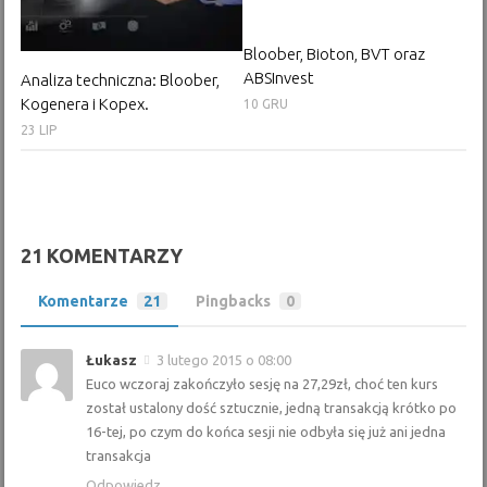
Bloober, Bioton, BVT oraz
ABSInvest
Analiza techniczna: Bloober,
Kogenera i Kopex.
10 GRU
23 LIP
21 KOMENTARZY
Komentarze
21
Pingbacks
0
Łukasz
3 lutego 2015 o 08:00
Euco wczoraj zakończyło sesję na 27,29zł, choć ten kurs
został ustalony dość sztucznie, jedną transakcją krótko po
16-tej, po czym do końca sesji nie odbyła się już ani jedna
transakcja
Odpowiedz