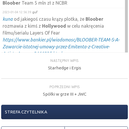
Bloober
Team 5 mln zł z NCBR
2023-01-04 12:56:39
guf
kuna
od jakiegoś czasu krązy plotka, że
Bloober
rozmawia z kimś z
Hollywood
w celu nakręcenia
filmu/serialu Layers Of Fear
https://www.bankier.pl/wiadomosc/BLOOBER-TEAM-S-A-
Zawarcie-istotnej-umowy-przez-Emitenta-z-Creative-
Artists-Agency-8466835.html
NASTĘPNY WPIS
2022-10-27 17:34:17
guf
Starhedge i Ergis
Bloober
mógłby się postarać przejść na
GPW
w
przyszłym roku
2022-10-20 16:10:36
hessa
POPRZEDNI WPIS
ładnie wyciągneli
Bloober
Spółki w grze III + JWC
2022-10-19 14:03:48
guf
dzisiaj Konami o 23 zaprezentuje Silent Hill, którego
STREFA CZYTELNIKA
tworzy
Bloober
, to chyba największy zapalnik na
gamingu przed ogłoszeniem nowego projektu od
CRJ
czy