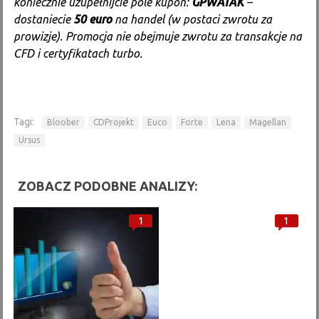
koniecznie uzupełnijcie pole kupon:
GPWATAK
–
dostaniecie
50 euro
na handel (w postaci zwrotu za
prowizje). Promocja nie obejmuje zwrotu za transakcje na
CFD i certyfikatach turbo.
Tagi:
Bloober
CDProjekt
Euco
Forte
Lena
Magellan
Ursus
ZOBACZ PODOBNE ANALIZY:
1
1