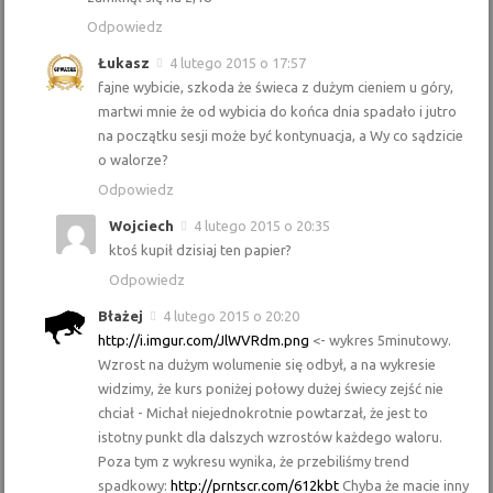
Odpowiedz
Łukasz
4 lutego 2015 o 17:57
fajne wybicie, szkoda że świeca z dużym cieniem u góry,
martwi mnie że od wybicia do końca dnia spadało i jutro
na początku sesji może być kontynuacja, a Wy co sądzicie
o walorze?
Odpowiedz
Wojciech
4 lutego 2015 o 20:35
ktoś kupił dzisiaj ten papier?
Odpowiedz
Błażej
4 lutego 2015 o 20:20
http://i.imgur.com/JlWVRdm.png
<- wykres 5minutowy.
Wzrost na dużym wolumenie się odbył, a na wykresie
widzimy, że kurs poniżej połowy dużej świecy zejść nie
chciał - Michał niejednokrotnie powtarzał, że jest to
istotny punkt dla dalszych wzrostów każdego waloru.
Poza tym z wykresu wynika, że przebiliśmy trend
spadkowy:
http://prntscr.com/612kbt
Chyba że macie inny