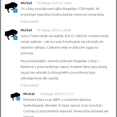
Michał
12 lutego 2015 o 14:09
To z listy zostały nam tylko Magellan i CDProjekt. W
przyszłym tygodniu trzeba będzie stworzyć nową listę.
Odpowiedz
Michał
15 lutego 2015 o 20:45
Lena i Forte nieźle się wybiły. EUCO i URSUS również miały
swoje wybicie – jak na razie korekcyjnie się obniżyły do
rejonów zakupu. Czekamy więc w dalszym ciągu na
wzrosty.
Na poniedziałek i wtorek polecam Magellan z listy. I
Rainbow z poprzedniego wpisu. Kolejne fajne typy ukażą
się już we wtorek (a dzisiaj lekko po północy typy
udostępnione dla ogółu).
Odpowiedz
Michał
15 lutego 2015 o 21:11
Również Enea oraz ABPL z ostatnich wpisów.
Spekulacyjnie: Bloober (z tego wpisu) oraz Livechat i
Cormay (z poprzednich wpisów). Nową listę wstawię we
wtorek.