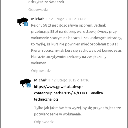
odczytać ze świeczek
Odpowiedz
Michał
12 lutego 2015 o 14:06
Rejony 58 zł jest dość silnym oporem. Jednak
przebijając 55 zł na dobrej, wzrostowej świecy przy
wolumenie sporym na barach 1-sekundowych intraday,
to myślę, że kurs nie powinien mieć problemu z 58 zł.
Pierw zobaczmy jak kurs się zachowa pod koniec sesji.
Na razie pozytywnie: czekamy na zwiększony
wolumen.
Odpowiedz
Michał
12 lutego 2015 o 14:16
https://www.gpwatak.pl/wp-
content/uploads/2015/02/FORTE-analiza-
techniczna.jpg
Tylko jak już mówiłem wyżej, by się przydało jeszcze
potwierdzenie w wolumenie.
Odpowiedz