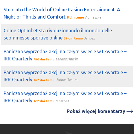
2021-10-06 19:37:38
yarp
Step Into the World of Online Casino Entertainment: A
Cześć ktoś śledzi
Bloober
, ponoć główny akcjonariusz
Night of Thrills and Comfort
8 dni temu
Agnieszka
fundusz RB sprzedał cały swój pakiet inwestorowi, który
się jeszcze nie ujawnił. Nie było jeszcze oficjalnej
Come Optimbet sta rivoluzionando il mondo delle
informacji o sprzedaży.
scommesse sportive online
37 dni temu
Janosz
2021-10-06 14:12:46
kichu
https://twitter.com/ZIELIN_ski/status/144569938861807206
Paniczna wyprzedaż akcji na całym świecie w I kwartale –
pakiet na
Bloober
, ciekawe czy coś się kroi
IRR Quarterly
456 dni temu
ออกแบบรีสอร์ท
2021-09-27 22:44:41
Michał (a)
Paniczna wyprzedaż akcji na całym świecie w I kwartale –
Bloober
dalej pozytywnie - albo pod przebicie oporu
IRR Quarterly
457 dni temu
เช็คสลิปโอนเงิน
21,00 zł albo przy wsparciu ~18,00 zł. Mniejsze wsparcie
jest do tego przy 19,00 zł.
Paniczna wyprzedaż akcji na całym świecie w I kwartale –
2021-09-23 12:28:22
borneo
IRR Quarterly
462 dni temu
Mostbet
bloober
się zbiera, podwyższone obroty
Pokaż więcej komentarzy
2021-09-14 20:04:16
Michał (a)
Bloober
utworzył wsparcie przy 18,00 zł. Oporem teraz
jest 20,00 zł.