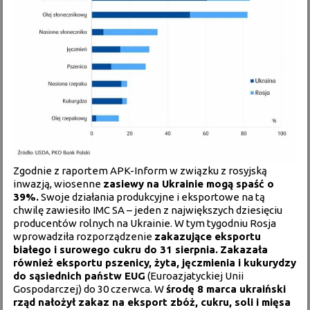
Zgodnie z raportem APK-Inform w związku z rosyjską
inwazją, wiosenne
zasiewy na Ukrainie mogą spaść o
39%.
Swoje działania produkcyjne i eksportowe na tą
chwilę zawiesiło IMC SA – jeden z największych dziesięciu
producentów rolnych na Ukrainie. W tym tygodniu Rosja
wprowadziła rozporządzenie
zakazujące eksportu
białego i surowego cukru do 31 sierpnia.
Zakazała
również eksportu pszenicy, żyta, jęczmienia i kukurydzy
do sąsiednich państw EUG
(Euroazjatyckiej Unii
Gospodarczej) do 30 czerwca. W
środę 8 marca ukraiński
rząd nałożył zakaz na eksport zbóż, cukru, soli i mięsa