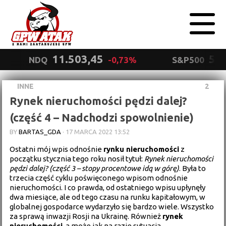
11.503,45
5.5
NDQ
-0,73%
S&P500
INNE
2
Polityka
Rynek nieruchomości pędzi dalej?
prywatności
Wyrażam zgodę.
(część 4 – Nadchodzi spowolnienie)
BY
BARTAS_GDA
·
17 MARCA 2022 13:52
Ostatni mój wpis odnośnie
rynku nieruchomości
z
początku stycznia tego roku nosił tytuł:
Rynek nieruchomości
pędzi dalej? (część 3 – stopy procentowe idą w górę)
. Była to
trzecia część cyklu poświęconego wpisom odnośnie
nieruchomości. I co prawda, od ostatniego wpisu upłynęły
dwa miesiące, ale od tego czasu na runku kapitałowym, w
globalnej gospodarce wydarzyło się bardzo wiele. Wszystko
za sprawą inwazji Rosji na Ukrainę. Również
rynek
nieruchomości
, a może jak na razie sytuacja