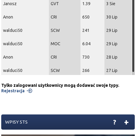
Janosz
GVT
1.39
3 Sie
Anon
CRI
650
30 Lip
walduci50
SCW
241
29 Lip
walduci50
MOC
6.04
29 Lip
Anon
CRI
730
28 Lip
walduci50
SCW
266
27 Lip
Tylko zalogowani użytkownicy mogą dodawać swoje typy.
Rejestracja
+
?
WPISY STS