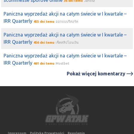
scommesse sportive online
36 dni temu
Janosz
Paniczna wyprzedaż akcji na całym świecie w I kwartale –
IRR Quarterly
455 dni temu
ออกแบบรีสอร์ท
Paniczna wyprzedaż akcji na całym świecie w I kwartale –
IRR Quarterly
456 dni temu
เช็คสลิปโอนเงิน
Paniczna wyprzedaż akcji na całym świecie w I kwartale –
IRR Quarterly
461 dni temu
Mostbet
Pokaż więcej komentarzy
Impressum
Polityka Prywatności
Regulamin