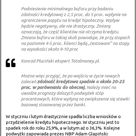
Podniesienie minimalnego buforu przy badaniu
zdolności kredytowej z 2,5 proc. do 5 proc. wpłynie na
ograniczenie popytu na kredyt hipoteczny. Wpływ
będzie negatywny, ale nie drastyczny. Zmiany
oznaczają, że część klientów nie otrzyma kredytu
.
Z
miana buforu w takiej skali powoduje, że przy stopach
na poziomie 4-5 proc. klienci będą „testowani” na stopy
na wysokości około 9-10 proc
Konrad Pluciński ekspert Totalmoney.pl.
Można więc przyjąć, że po wejściu w życie nowych
zaleceń
zdolność kredytowa spadnie o około 20-25
proc. w porównaniu do obecnej.
Należy mieć na
uwadze prognozy dalszych podwyżek stóp
procentowych, które wpłyną na zwiększenie się stawki
bazowej stosowanej przez banki
.
W styczniu i lutym drastycznie spadła liczba wniosków o
przydzielenie kredytu hipotecznego. W styczniu jest to
spadek rok do roku 25,9%, a w lutym aż o 36,3%. Kolejne
podwyżki zapowiada prezes NBP Adam Glapiński: