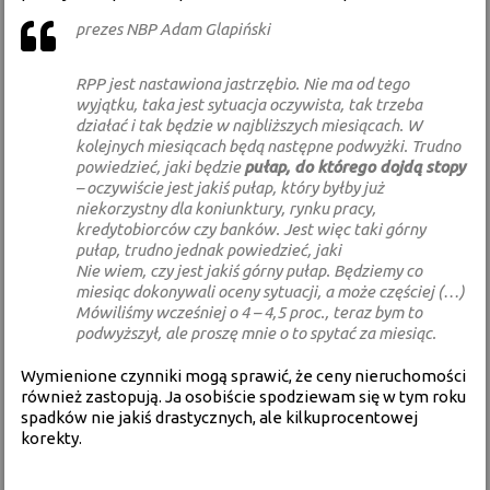
prezes NBP Adam Glapiński
RPP jest nastawiona jastrzębio
. N
ie ma od tego
wyjątku, taka jest sytuacja oczywista, tak trzeba
działać i tak będzie w najbliższych miesiącach. W
kolejnych miesiącach będą następne podwyżki. Trudno
powiedzieć, jaki będzie
pułap, do którego dojdą stopy
– oczywiście jest jakiś pułap, który byłby już
niekorzystny dla koniunktury, rynku pracy,
kredytobiorców czy banków. Jest więc taki górny
pułap, trudno jednak powiedzieć, jaki
Nie wiem, czy jest jakiś górny pułap. Będziemy co
miesiąc dokonywali oceny sytuacji, a może częściej (…)
Mówiliśmy wcześniej o 4 – 4,5 proc., teraz bym to
podwyższył, ale proszę mnie o to spytać za miesiąc
.
Wymienione czynniki mogą sprawić, że ceny nieruchomości
również zastopują. Ja osobiście spodziewam się w tym roku
spadków nie jakiś drastycznych, ale kilkuprocentowej
korekty.