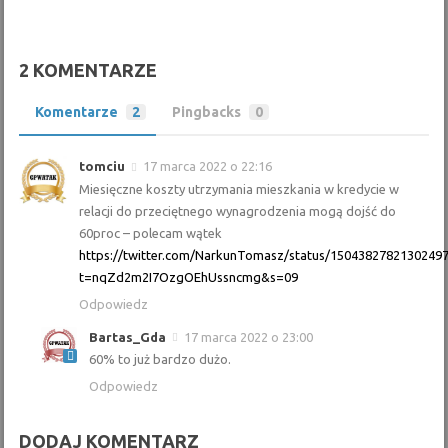
2 KOMENTARZE
Komentarze
2
Pingbacks
0
tomciu
17 marca 2022 o 22:16
Miesięczne koszty utrzymania mieszkania w kredycie w
relacji do przeciętnego wynagrodzenia mogą dojść do
60proc – polecam wątek
https://twitter.com/NarkunTomasz/status/1504382782130249
t=nqZd2m2I7OzgOEhUssncmg&s=09
Odpowiedz
Bartas_Gda
17 marca 2022 o 23:00
60% to już bardzo dużo.
Odpowiedz
DODAJ KOMENTARZ