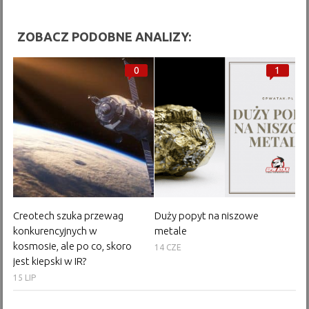
ZOBACZ PODOBNE ANALIZY:
0
1
Creotech szuka przewag
Duży popyt na niszowe
konkurencyjnych w
metale
kosmosie, ale po co, skoro
14 CZE
jest kiepski w IR?
15 LIP