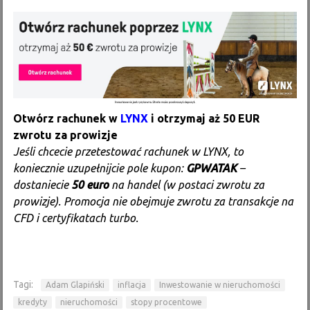
Otwórz rachunek w
LYNX
i otrzymaj aż 50 EUR
zwrotu za prowizje
Jeśli chcecie przetestować rachunek w LYNX, to
koniecznie uzupełnijcie pole kupon:
GPWATAK
–
dostaniecie
50 euro
na handel (w postaci zwrotu za
prowizje). Promocja nie obejmuje zwrotu za transakcje na
CFD i certyfikatach turbo.
Tagi:
Adam Glapiński
inflacja
Inwestowanie w nieruchomości
kredyty
nieruchomości
stopy procentowe