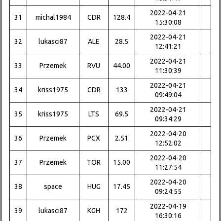
2022-04-21
31
michal1984
CDR
128.4
15:30:08
2022-04-21
32
lukasci87
ALE
28.5
12:41:21
2022-04-21
33
Przemek
RVU
44.00
11:30:39
2022-04-21
34
kriss1975
CDR
133
09:49:04
2022-04-21
35
kriss1975
LTS
69.5
09:34:29
2022-04-20
36
Przemek
PCX
2.51
12:52:02
2022-04-20
37
Przemek
TOR
15.00
11:27:54
2022-04-20
38
space
HUG
17.45
09:24:55
2022-04-19
39
lukasci87
KGH
172
16:30:16