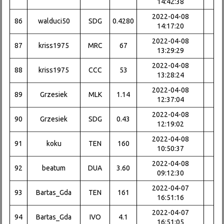
14:42:38
2022-04-08
86
walduci50
SDG
0.4280
14:17:20
2022-04-08
87
kriss1975
MRC
67
13:29:29
2022-04-08
88
kriss1975
CCC
53
13:28:24
2022-04-08
89
Grzesiek
MLK
1.14
12:37:04
2022-04-08
90
Grzesiek
SDG
0.43
12:19:02
2022-04-08
91
koku
TEN
160
10:50:37
2022-04-08
92
beatum
DUA
3.60
09:12:30
2022-04-07
93
Bartas_Gda
TEN
161
16:51:16
2022-04-07
94
Bartas_Gda
IVO
4.1
16:51:05