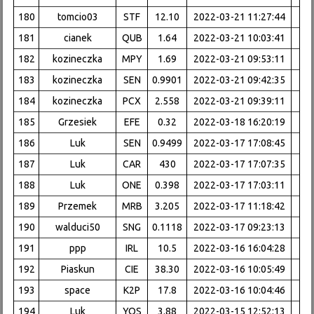
180
tomcio03
STF
12.10
2022-03-21 11:27:44
181
cianek
QUB
1.64
2022-03-21 10:03:41
182
kozineczka
MPY
1.69
2022-03-21 09:53:11
183
kozineczka
SEN
0.9901
2022-03-21 09:42:35
184
kozineczka
PCX
2.558
2022-03-21 09:39:11
185
Grzesiek
EFE
0.32
2022-03-18 16:20:19
186
Luk
SEN
0.9499
2022-03-17 17:08:45
187
Luk
CAR
430
2022-03-17 17:07:35
188
Luk
ONE
0.398
2022-03-17 17:03:11
189
Przemek
MRB
3.205
2022-03-17 11:18:42
190
walduci50
SNG
0.1118
2022-03-17 09:23:13
191
ppp
IRL
10.5
2022-03-16 16:04:28
192
Piaskun
CIE
38.30
2022-03-16 10:05:49
193
space
K2P
17.8
2022-03-16 10:04:46
194
Luk
YOS
3.88
2022-03-15 12:52:13