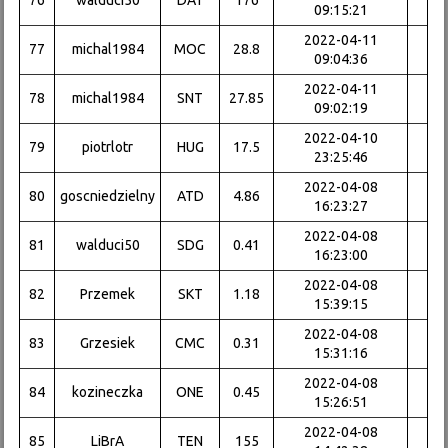
76
walduci50
DAT
176
09:15:21
2022-04-11
77
michal1984
MOC
28.8
09:04:36
2022-04-11
78
michal1984
SNT
27.85
09:02:19
2022-04-10
79
piotrlotr
HUG
17.5
23:25:46
2022-04-08
80
goscniedzielny
ATD
4.86
16:23:27
2022-04-08
81
walduci50
SDG
0.41
16:23:00
2022-04-08
82
Przemek
SKT
1.18
15:39:15
2022-04-08
83
Grzesiek
CMC
0.31
15:31:16
2022-04-08
84
kozineczka
ONE
0.45
15:26:51
2022-04-08
85
LiBrA
TEN
155