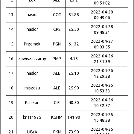
12
Luk
ALE
23.2
09:51:02
2022-04-28
13
hasior
CCC
51.88
09:49:06
2022-04-28
14
hasior
CPS
25.50
09:48:31
2022-04-27
15
Przemek
PGN
6.132
09:03:55
2022-04-26
16
zawiszaczarny
PMP
4.15
21:31:39
2022-04-26
17
hasior
ALE
25.10
12:29:38
2022-04-26
18
miszczu
ALE
25.90
10:53:33
2022-04-26
19
Piaskun
CIE
40.50
10:32:57
2022-04-25
20
kriss1975
KGHM
141.90
15:48:38
2022-04-25
21
LiBrA
PKN
73.90