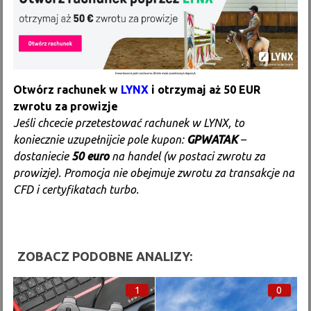
Otwórz rachunek w
LYNX
i otrzymaj aż 50 EUR
zwrotu za prowizje
Jeśli chcecie przetestować rachunek w LYNX, to
koniecznie uzupełnijcie pole kupon:
GPWATAK
–
dostaniecie
50 euro
na handel (w postaci zwrotu za
prowizje). Promocja nie obejmuje zwrotu za transakcje na
CFD i certyfikatach turbo.
ZOBACZ PODOBNE ANALIZY:
1
0