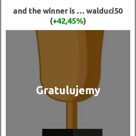
and the winner is …
walduci50
(
+42,45%
)
Gratulujemy