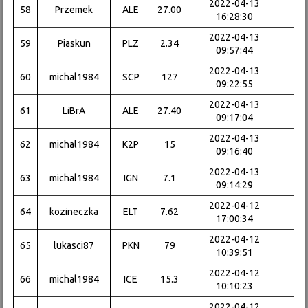
2022-04-13
58
Przemek
ALE
27.00
16:28:30
2022-04-13
59
Piaskun
PLZ
2.34
09:57:44
2022-04-13
60
michal1984
SCP
127
09:22:55
2022-04-13
61
LiBrA
ALE
27.40
09:17:04
2022-04-13
62
michal1984
K2P
15
09:16:40
2022-04-13
63
michal1984
IGN
7.1
09:14:29
2022-04-12
64
kozineczka
ELT
7.62
17:00:34
2022-04-12
65
lukasci87
PKN
79
10:39:51
2022-04-12
66
michal1984
ICE
15.3
10:10:23
2022-04-12