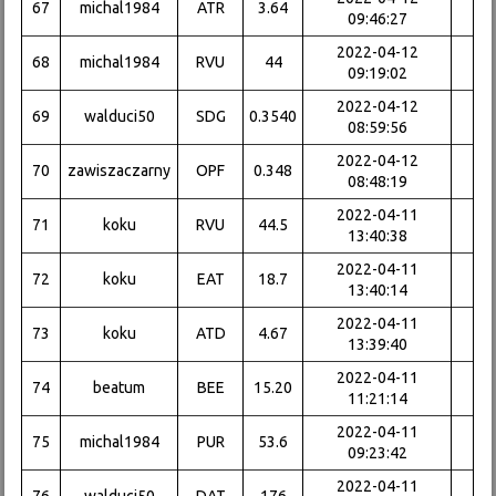
67
michal1984
ATR
3.64
09:46:27
2022-04-12
68
michal1984
RVU
44
09:19:02
2022-04-12
69
walduci50
SDG
0.3540
08:59:56
2022-04-12
70
zawiszaczarny
OPF
0.348
08:48:19
2022-04-11
71
koku
RVU
44.5
13:40:38
2022-04-11
72
koku
EAT
18.7
13:40:14
2022-04-11
73
koku
ATD
4.67
13:39:40
2022-04-11
74
beatum
BEE
15.20
11:21:14
2022-04-11
75
michal1984
PUR
53.6
09:23:42
2022-04-11