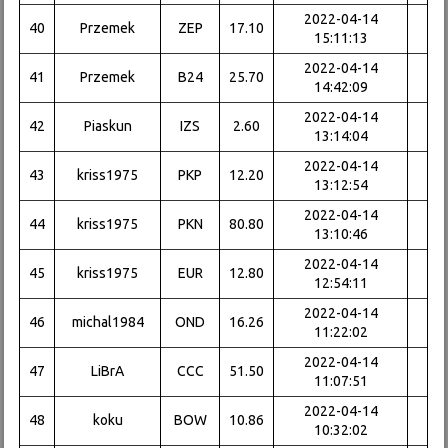
2022-04-14
40
Przemek
ZEP
17.10
15:11:13
2022-04-14
41
Przemek
B24
25.70
14:42:09
2022-04-14
42
Piaskun
IZS
2.60
13:14:04
2022-04-14
43
kriss1975
PKP
12.20
13:12:54
2022-04-14
44
kriss1975
PKN
80.80
13:10:46
2022-04-14
45
kriss1975
EUR
12.80
12:54:11
2022-04-14
46
michal1984
OND
16.26
11:22:02
2022-04-14
47
LiBrA
CCC
51.50
11:07:51
2022-04-14
48
koku
BOW
10.86
10:32:02