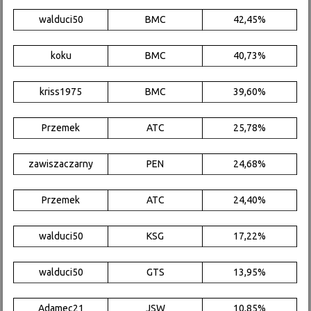
walduci50
BMC
42,45%
koku
BMC
40,73%
kriss1975
BMC
39,60%
Przemek
ATC
25,78%
zawiszaczarny
PEN
24,68%
Przemek
ATC
24,40%
walduci50
KSG
17,22%
walduci50
GTS
13,95%
Adamec21
JSW
10,85%