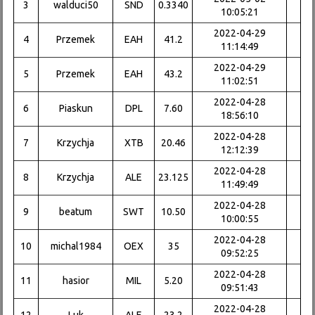
3
walduci50
SND
0.3340
10:05:21
2022-04-29
4
Przemek
EAH
41.2
11:14:49
2022-04-29
5
Przemek
EAH
43.2
11:02:51
2022-04-28
6
Piaskun
DPL
7.60
18:56:10
2022-04-28
7
Krzychja
XTB
20.46
12:12:39
2022-04-28
8
Krzychja
ALE
23.125
11:49:49
2022-04-28
9
beatum
SWT
10.50
10:00:55
2022-04-28
10
michal1984
OEX
35
09:52:25
2022-04-28
11
hasior
MIL
5.20
09:51:43
2022-04-28