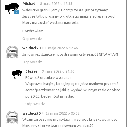
Michał
8 maja 2022 o 12:35
walduci50 gratulujemy! Dostęp został już przyznany.
Jeszcze tylko prosimy o krótkiego maila z adresem pod
który ma zostać wysłana nagroda.
Pozdrawiam
Odpowiedz
walduci50
8 maja 2022 o 17:46
Ja również dziękuję i pozdrawiam cały zespół GPW ATAK!
Odpowiedz
Błażej
9 maja 2022 o 21:36
Również gratuluję wygranej.
W sprawie książki, to najlepiej do jutra mailowo przesłać
adres/paczkomat na jaki ją wysłać. W innym razie dopiero
po 20.05. będę mógł ją nadać.
Odpowiedz
walduci50
25 maja 2022 o 05:52
Witam ,prosze nie przysyłać mi nagrody ksiązkowej,może
ktoś inny skorzysta,pozdrawiam walduci50