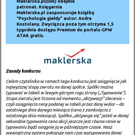
Maklerska.pl
(
link)
obejmie
patronat. Księgarnia
Maklerska.pl zasponsoruje książkę
“
Psychologia giełdy
” autor: Andre
Kostolany. Zwycięzca poza tym otrzyma 1,5
tygodnia dostępu Premium do portalu GPW
ATAK gratis.
Zasady konkursu
Celem czytelnika w ramach tego konkursu jest osiągnięcie jak
najwyższej stopy zwrotu na danej spółce. Spółki można
typować w tabeli w lewym górnym rogu strony („Typowanie”).
Stopa zwrotu jest liczona od momentu „aktywacji” zlecenia –
czyli osiągnięcia ceny podanej w tabeli przez dany walor – do
ostatniego dnia danego miesiąca (cena z zamknięcia z
ostatniego dnia miesiąca). Spółka „aktywuje się” jeżeli w danej
sekundzie typowania cena akcji jeszcze jest równa cenie w
typowaniu bądź osiągnie ją w późniejszym czasie. Nasz
wewnętrzny system pokazuje nam czas wytypowania danej