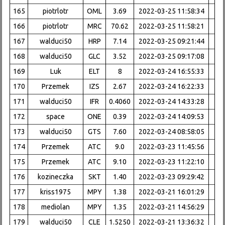
165
piotrlotr
OML
3.69
2022-03-25 11:58:34
166
piotrlotr
MRC
70.62
2022-03-25 11:58:21
167
walduci50
HRP
7.14
2022-03-25 09:21:44
168
walduci50
GLC
3.52
2022-03-25 09:17:08
169
Luk
ELT
8
2022-03-24 16:55:33
170
Przemek
IZS
2.67
2022-03-24 16:22:33
171
walduci50
IFR
0.4060
2022-03-24 14:33:28
172
space
ONE
0.39
2022-03-24 14:09:53
173
walduci50
GTS
7.60
2022-03-24 08:58:05
174
Przemek
ATC
9.0
2022-03-23 11:45:56
175
Przemek
ATC
9.10
2022-03-23 11:22:10
176
kozineczka
SKT
1.40
2022-03-23 09:29:42
177
kriss1975
MPY
1.38
2022-03-21 16:01:29
178
mediolan
MPY
1.35
2022-03-21 14:56:29
179
walduci50
CLE
1.5250
2022-03-21 13:36:32