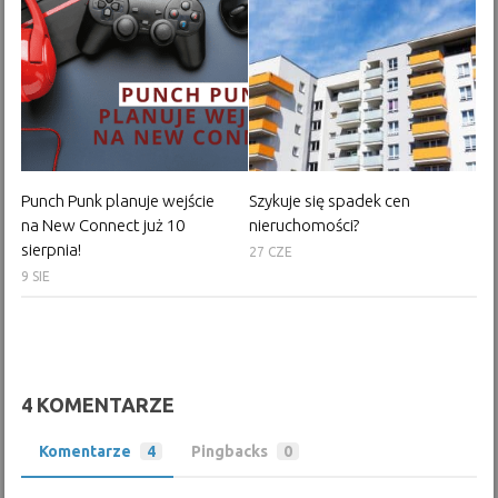
Punch Punk planuje wejście
Szykuje się spadek cen
na New Connect już 10
nieruchomości?
sierpnia!
27 CZE
9 SIE
4 KOMENTARZE
Komentarze
4
Pingbacks
0