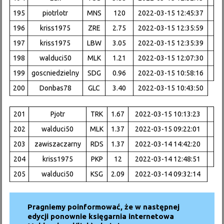
195
piotrlotr
MNS
120
2022-03-15 12:45:37
196
kriss1975
ZRE
2.75
2022-03-15 12:35:59
197
kriss1975
LBW
3.05
2022-03-15 12:35:39
198
walduci50
MLK
1.21
2022-03-15 12:07:30
199
goscniedzielny
SDG
0.96
2022-03-15 10:58:16
200
Donbas78
GLC
3.40
2022-03-15 10:43:50
201
Pjotr
TRK
1.67
2022-03-15 10:13:23
202
walduci50
MLK
1.37
2022-03-15 09:22:01
203
zawiszaczarny
RDS
1.37
2022-03-14 14:42:20
204
kriss1975
PKP
12
2022-03-14 12:48:51
205
walduci50
KSG
2.09
2022-03-14 09:32:14
Pragniemy poinformować, że w następnej
edycji ponownie księgarnia internetowa