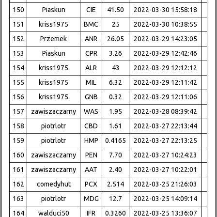
150
Piaskun
CIE
41.50
2022-03-30 15:58:18
151
kriss1975
BMC
25
2022-03-30 10:38:55
152
Przemek
ANR
26.05
2022-03-29 14:23:05
153
Piaskun
CPR
3.26
2022-03-29 12:42:46
154
kriss1975
ALR
43
2022-03-29 12:12:12
155
kriss1975
MIL
6.32
2022-03-29 12:11:42
156
kriss1975
GNB
0.32
2022-03-29 12:11:06
157
zawiszaczarny
WAS
1.95
2022-03-28 08:39:42
158
piotrlotr
CBD
1.61
2022-03-27 22:13:44
159
piotrlotr
HMP
0.4165
2022-03-27 22:13:25
160
zawiszaczarny
PEN
7.70
2022-03-27 10:24:23
161
zawiszaczarny
AAT
2.40
2022-03-27 10:22:01
162
comedyhut
PCX
2.514
2022-03-25 21:26:03
163
piotrlotr
MDG
12.7
2022-03-25 14:09:14
164
walduci50
IFR
0.3260
2022-03-25 13:36:07