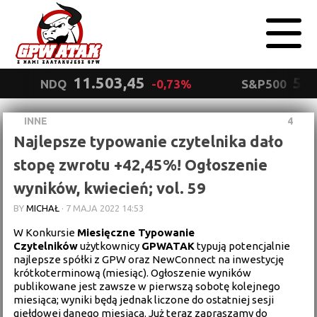
11.503,45
5.5
NDQ
-0,73%
S&P500
INNE
4
Polityka
Najlepsze typowanie czytelnika dało
prywatności
Wyrażam zgodę.
stopę zwrotu +42,45%! Ogłoszenie
wyników, kwiecień; vol. 59
BY
MICHAŁ
·
7 MAJA 2022 14:53
W Konkursie
Miesięczne Typowanie
Czytelników
użytkownicy
GPWATAK
typują potencjalnie
najlepsze spółki z GPW oraz NewConnect na inwestycję
krótkoterminową (miesiąc). Ogłoszenie wyników
publikowane jest zawsze w pierwszą sobotę kolejnego
miesiąca; wyniki będą jednak liczone do ostatniej sesji
giełdowej danego miesiąca. Już teraz zapraszamy do