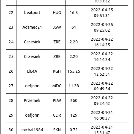
10:31:22
2022-04-25
22
beatport
HUG
16.5
09:51:31
2022-04-25
23
Adamec21
JSW
61
09:25:02
2022-04-22
24
Grzesiek
ZRE
2.20
16:14:25
2022-04-22
25
Grzesiek
ZRE
2.20
16:14:24
2022-04-22
26
LiBrA
KGH
155.25
12:52:51
2022-04-22
27
defjohn
MDG
11.28
09:49:54
2022-04-22
28
Przemek
PLW
260
09:24:42
2022-04-21
29
defjohn
CDR
129
16:00:37
2022-04-21
30
michal1984
SKN
0.72
15:31:47