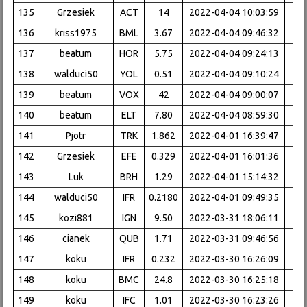
135
Grzesiek
ACT
14
2022-04-04 10:03:59
136
kriss1975
BML
3.67
2022-04-04 09:46:32
137
beatum
HOR
5.75
2022-04-04 09:24:13
138
walduci50
YOL
0.51
2022-04-04 09:10:24
139
beatum
VOX
42
2022-04-04 09:00:07
140
beatum
ELT
7.80
2022-04-04 08:59:30
141
Pjotr
TRK
1.862
2022-04-01 16:39:47
142
Grzesiek
EFE
0.329
2022-04-01 16:01:36
143
Luk
BRH
1.29
2022-04-01 15:14:32
144
walduci50
IFR
0.2180
2022-04-01 09:49:35
145
kozi881
IGN
9.50
2022-03-31 18:06:11
146
cianek
QUB
1.71
2022-03-31 09:46:56
147
koku
IFR
0.232
2022-03-30 16:26:09
148
koku
BMC
24.8
2022-03-30 16:25:18
149
koku
IFC
1.01
2022-03-30 16:23:26