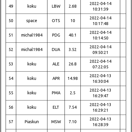
2022-04-14
49
koku
LBW
2.68
10:31:39
2022-04-14
50
space
OTS
10
10:17:48
2022-04-14
51
michal1984
PDG
40.1
10:14:50
2022-04-14
52
michal1984
DUA
3.52
09:50:21
2022-04-14
53
koku
ALE
26.8
07:22:05
2022-04-13
54
koku
APR
14.98
16:30:04
2022-04-13
55
koku
PMA
2.5
16:29:47
2022-04-13
56
koku
ELT
7.54
16:29:21
2022-04-13
57
Piaskun
MSW
7.10
16:28:39