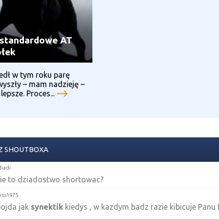
i standardowe AT
ółek
edł w tym roku parę
wyszły – mam nadzieję –
lepsze. Proces...
Z SHOUTBOXA
diadi
sie to dziadostwo shortowac?
riss1975
ojda jak
synektik
kiedys , w kazdym badz razie kibicuje Panu 