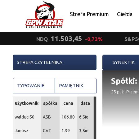
Strefa Premium
Giełda
Polityka prywatności
11.503,45
NDQ
-0,73%
S&P5
STREFA CZYTELNIKA
SYNEKTIK
Spółki:
TYPOWANIE
PAMIĘTNIK
25 paź
·
Przem
użytkownik
spółka
cena
data
walduci50
ASB
106.80
6 Sie
Janosz
GVT
1.39
3 Sie