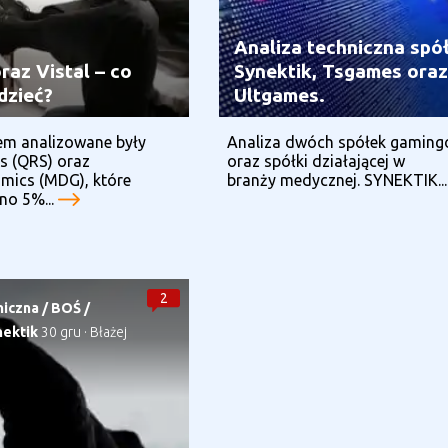
Analiza techniczna spó
raz Vistal – co
Synektik, Tsgames oraz
dzieć?
Ultgames.
em analizowane były
Analiza dwóch spółek gamin
s (QRS) oraz
oraz spółki działającej w
mics (MDG), które
branży medycznej. SYNEKTIK..
jno 5%...
2
niczna
/
BOŚ
/
nektik
30 gru
·
Błażej