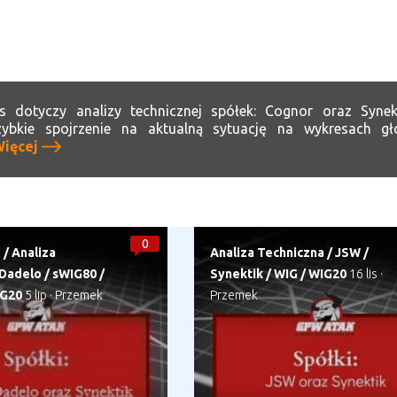
s dotyczy analizy technicznej spółek: Cognor oraz Synek
zybkie spojrzenie na aktualną sytuację na wykresach g
ięcej
0
)
/
Analiza
Analiza Techniczna
/
JSW
/
Dadelo
/
sWIG80
/
Synektik
/
WIG
/
WIG20
16 lis
·
G20
5 lip
·
Przemek
Przemek