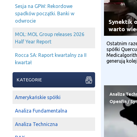
Sesja na GPW: Rekordowe
spadków początki. Banki w
odwrocie
Synektik o
warto wie
MOL: MOL Group releases 2026
Half Year Report
Ostatnim raz
spółki Quercu
Medicalgorith
Rocca SA: Raport kwartalny za II
generują kole
kwartał
KATEGORIE
Analiza Tech
Amerykańskie spółki
Openfin
/
Sy
Analiza Fundamentalna
Analiza Techniczna