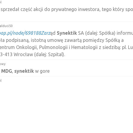
l
sprzedał część akcji do prywatnego inwestora, tego który s
alduci50
.pap.pl/node/698188Zarz
ąd
Synektik
SA (dalej: Spółka) informu
ła podpisaną, istotną umowę zawartą pomiędzy Spółką a
ntrum Onkologii, Pulmonologii i Hematologii z siedzibą: pl. L
3-413 Wrocław (dalej: Szpital).
owy
,
MDG
,
synektik
w gore
l
yna do robienia pieniędzy, plus ambitny właściciel. Drugi
Syn
zym rozmachem
izarro
 obniżył stóp, utrzymał 5% . Co jeszcze, będzie śmiesznie jak z
 to samo co
Synektik
non