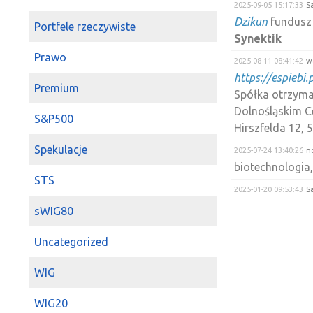
2025-09-05 15:17:33
Sa
Dzikun
fundusz 
Portfele rzeczywiste
Synektik
Prawo
2025-08-11 08:41:42
w
https://espiebi
Premium
Spółka otrzyma
Dolnośląskim Ce
S&P500
Hirszfelda 12, 5
Spekulacje
2025-07-24 13:40:26
n
biotechnologia
STS
2025-01-20 09:53:43
Sa
Janek
Tak. Masz
sWIG80
tylko z więks
Uncategorized
2024-09-20 09:34:31
m
Bank Anglii nie
WIG
kurs
ELT
zrobi
2024-02-14 16:10:45
A
WIG20