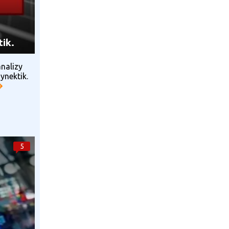
tik.
nalizy
ynektik.
5