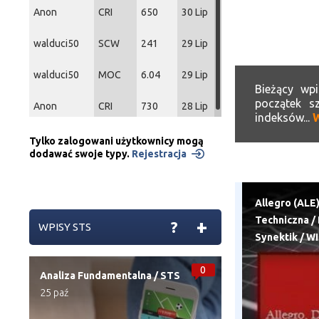
Anon
CRI
650
30 Lip
walduci50
SCW
241
29 Lip
walduci50
MOC
6.04
29 Lip
Bieżący wpi
początek s
Anon
CRI
730
28 Lip
indeksów...
W
Tylko zalogowani użytkownicy mogą
dodawać swoje typy.
Rejestracja
Allegro (ALE
Techniczna
/
+
?
WPISY STS
Synektik
/
WI
0
Analiza Fundamentalna
/
STS
25 paź