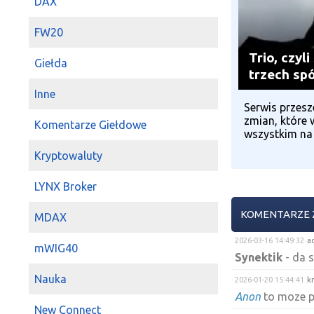
DAX
FW20
Trio, czyl
Giełda
trzech sp
Inne
Serwis przesz
zmian, które 
Komentarze Giełdowe
wszystkim na 
Kryptowaluty
LYNX Broker
KOMENTARZE 
MDAX
2026-03-16 14:49:32
a
mWIG40
Synektik
- da 
Nauka
2026-01-20 15:44:41
k
Anon
to moze p
New Connect