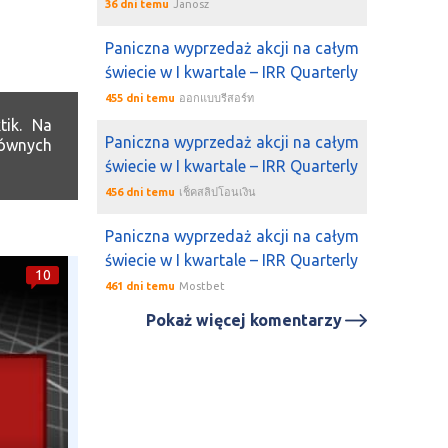
36 dni temu
Janosz
Paniczna wyprzedaż akcji na całym
świecie w I kwartale – IRR Quarterly
455 dni temu
ออกแบบรีสอร์ท
tik. Na
Paniczna wyprzedaż akcji na całym
łównych
świecie w I kwartale – IRR Quarterly
456 dni temu
เช็คสลิปโอนเงิน
Paniczna wyprzedaż akcji na całym
świecie w I kwartale – IRR Quarterly
10
461 dni temu
Mostbet
Pokaż więcej komentarzy