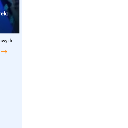
łek:
gowych
.