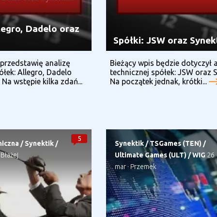
legro, Dadelo oraz
Spółki: JSW oraz Synek
przedstawię analizę
Bieżący wpis będzie dotyczył a
ółek: Allegro, Dadelo
technicznej spółek: JSW oraz S
 Na wstępie kilka zdań...
Na początek jednak, krótki...
5
niczna
/
Synektik
/
Synektik
/
TSGames (TEN)
/
Błażej
Ultimate Games (ULT)
/
WIG
26
mar
·
Przemek