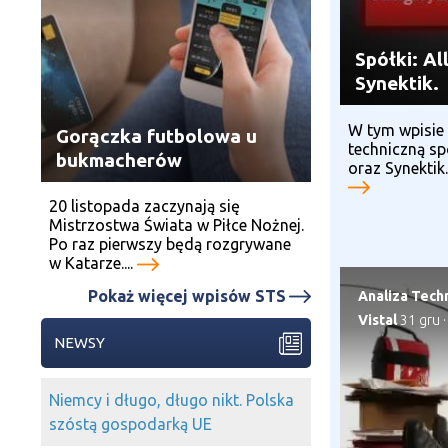
Spółki: Al
Synektik.
W tym wpisie 
Gorączka futbolowa u
techniczną sp
bukmacherów
oraz Synektik.
20 listopada zaczynają się
Mistrzostwa Świata w Piłce Nożnej.
Po raz pierwszy będą rozgrywane
w Katarze....
Pokaż więcej wpisów STS
Analiza Tech
Vistal
31 gru
·
NEWSY
Niemcy i długo, długo nikt. Polska
szóstą gospodarką UE