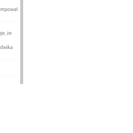
pompował
je, że
udwika
ektik
a rok