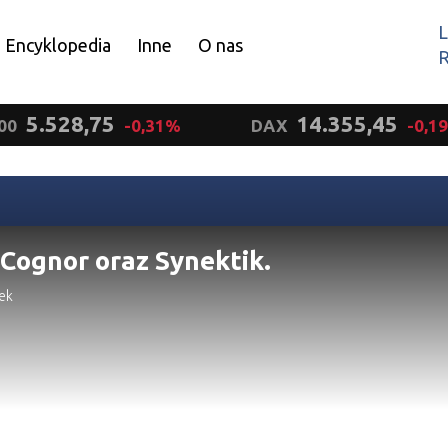
L
Encyklopedia
Inne
O nas
R
Wyrażam zgodę.
5.528,75
14.355,45
00
-0,31%
DAX
-0,1
 Cognor oraz Synektik.
ek