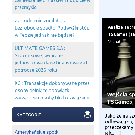
zamieszanie z Muskiem i odbicie w
przemyśle
Zatrudnienie zmalało, a
Analiza Tech
bezrobocie spadło. Podwyżki stóp
TSGames (T
w Fedzie jednak nie będzie?
Michał
ULTIMATE GAMES S.A.:
Szacunkowe, wybrane
jednostkowe dane finansowe za I
półrocze 2026 roku
KCI: Transakcje dokonywane przez
osoby pełniące obowiązki
Wejścia s
zarządcze i osoby blisko związane
TSGames,
KATEGORIE
Jako że na sz
odbywają się
przeczekamy 
Amerykańskie spółki
jak...