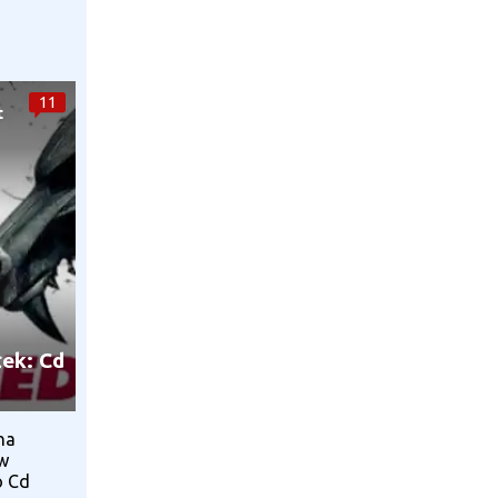
11
t
łek: Cd
na
 w
o Cd