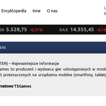
L
Encyklopedia
Inne
O nas
R
Wyrażam zgodę.
5.528,75
14.355,45
00
-0,31%
DAX
-0,1
EN)
EN) – Najważniejsze informacje
ames to producent i wydawca gier udostępnianych w mode
ay) przeznaczonych na urządzenia mobilne (smartfony, tablet
.
rnetowa
TSGames