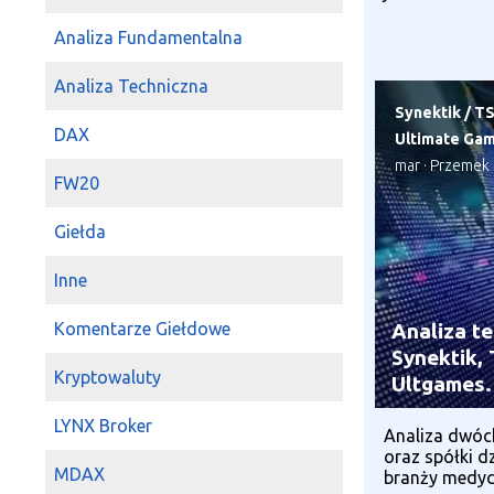
Analiza Fundamentalna
Analiza Techniczna
Synektik
/
TS
DAX
Ultimate Gam
mar
·
Przemek
FW20
Giełda
Inne
Analiza t
Komentarze Giełdowe
Synektik,
Kryptowaluty
Ultgames.
LYNX Broker
Analiza dwóc
oraz spółki dz
MDAX
branży medyc