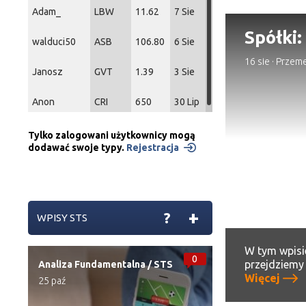
Adam_
LBW
11.62
7 Sie
Spółki:
walduci50
ASB
106.80
6 Sie
16 sie
·
Przem
Janosz
GVT
1.39
3 Sie
Anon
CRI
650
30 Lip
Tylko zalogowani użytkownicy mogą
dodawać swoje typy.
Rejestracja
+
?
WPISY STS
W tym wpisi
0
przejdziem
Analiza Fundamentalna
/
STS
Więcej
25 paź