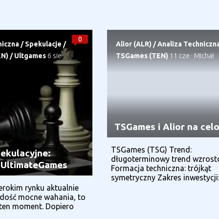
0
niczna
/
Spekulacje
/
Alior (ALR)
/
Analiza Techniczn
EN)
/
Ultgames
6 sie
·
TSGames (TEN)
11 cze
·
Michał
TSGames i Alior na cel
TSGames (TSG) Trend:
pekulacyjne:
długoterminowy trend wzros
 UltimateGames
Formacja techniczna: trójkąt
symetryczny Zakres inwestycji:.
erokim rynku aktualnie
 dość mocne wahania, to
ten moment. Dopiero