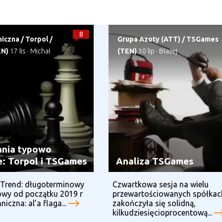
8
niczna
/
Torpol
/
Grupa Azoty (ATT)
/
TSGames
EN)
17 lis
·
Michał
(TEN)
30 lip
·
Błażej
nia typowo
e: Torpol i TSGames
Analiza TSGames
 Trend: długoterminowy
Czwartkowa sesja na wielu
owy od początku 2019 r
przewartościowanych spółkac
iczna: al’a flaga...
zakończyła się solidną,
kilkudziesięcioprocentową...