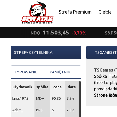
Strefa Premium
Giełda
Polityka prywatności
11.503,45
NDQ
-0,73%
S&P5
STREFA CZYTELNIKA
TSGAMES (T
TSGames (T
TYPOWANIE
PAMIĘTNIK
Spółka TSG
(free to pl
użytkownik
spółka
cena
data
przeglądarki
Strona
inte
kriss1975
MDV
90.86
7 Sie
Adam_
BRS
5
7 Sie