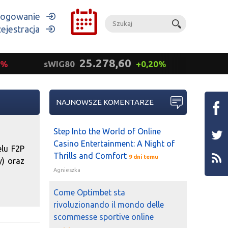
ogowanie
ejestracja
25.278,60
9%
sWIG80
+0,20%
mWIG
NAJNOWSZE KOMENTARZE
Step Into the World of Online
Casino Entertainment: A Night of
lu F2P
Thrills and Comfort
9 dni temu
y) oraz
Agnieszka
Come Optimbet sta
rivoluzionando il mondo delle
scommesse sportive online