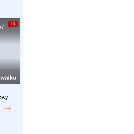
13
a
/
owniku
towy
..