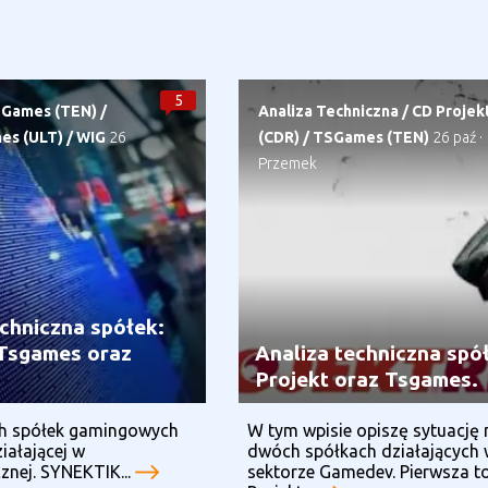
5
Games (TEN)
/
Analiza Techniczna
/
CD Projek
es (ULT)
/
WIG
26
(CDR)
/
TSGames (TEN)
26 paź
·
Przemek
echniczna spółek:
 Tsgames oraz
Analiza techniczna spó
Projekt oraz Tsgames.
h spółek gamingowych
W tym wpisie opiszę sytuację 
iałającej w
dwóch spółkach działających
znej. SYNEKTIK...
sektorze Gamedev. Pierwsza t