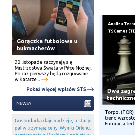
Analiza Tech
TSGames (T
Gorączka futbolowa u
bukmacherów
20 listopada zaczynają się
Mistrzostwa Świata w Piłce Nożnej.
Po raz pierwszy będą rozgrywane
w Katarze....
Pokaż więcej wpisów STS
Dwa zagra
techniczn
NEWSY
Torpol (TOR)
trend wzrost
Gospodarka daje nadzieję, a stacje
Formacja techn
paliw trzymają ceny. Wyniki Orlenu,