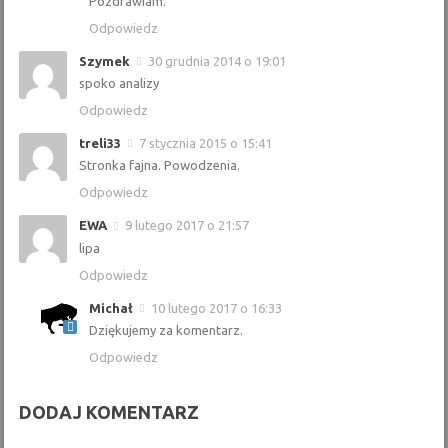
Pozdrawiam.
Odpowiedz
Szymek
30 grudnia 2014 o 19:01
spoko analizy
Odpowiedz
treli33
7 stycznia 2015 o 15:41
Stronka fajna. Powodzenia.
Odpowiedz
EWA
9 lutego 2017 o 21:57
lipa
Odpowiedz
Michał
10 lutego 2017 o 16:33
Dziękujemy za komentarz.
Odpowiedz
DODAJ KOMENTARZ