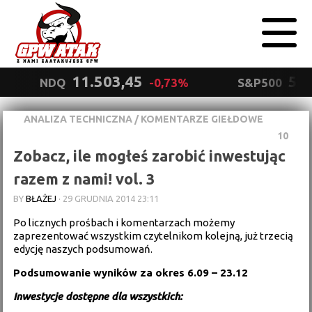
11.503,45
5.5
NDQ
-0,73%
S&P500
ANALIZA TECHNICZNA
/
KOMENTARZE GIEŁDOWE
Polityka
10
prywatności
Wyrażam zgodę.
Zobacz, ile mogłeś zarobić inwestując
razem z nami! vol. 3
BY
BŁAŻEJ
·
29 GRUDNIA 2014 23:11
Po licznych prośbach i komentarzach możemy
zaprezentować wszystkim czytelnikom kolejną, już trzecią
edycję naszych podsumowań.
Podsumowanie wyników za okres 6.09 – 23.12
I
nwestycje dostępne dla wszystkich: