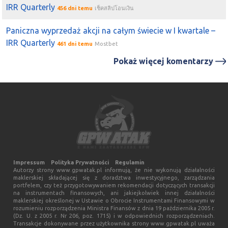
IRR Quarterly
456 dni temu
เช็คสลิปโอนเงิน
Paniczna wyprzedaż akcji na całym świecie w I kwartale –
IRR Quarterly
461 dni temu
Mostbet
Pokaż więcej komentarzy
Impressum
Polityka Prywatności
Regulamin
Autorzy strony www.gpwatak.pl informują, że nie wykonują działalności
maklerskiej składającej się z doradztwa inwestycyjnego, zarządzania
portfelem, czy też przygotowywaniem rekomendacji dotyczących transakcji
na instrumentach finansowych, ani jakiejkolwiek innej działalności
maklerskiej określonej w Ustawie o Obrocie Instrumentami Finansowymi w
rozumieniu rozporządzenia Ministra Finansów z dnia 19 października 2005 r.
(Dz. U. z 2005 r. Nr 206, poz. 1715) i w odpowiednich rozporządzeniach.
Transakcje dokonywane przez użytkownika strony www.gpwatak.pl uważa