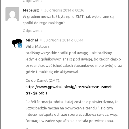
Odpowiedz
Mateusz
30 grudnia 2014 o 00:36
W grudniu mowa też była np. o ZMT.. jak wybierane są
spółki do tego rankingu?
Odpowiedz
Michał
30 grudnia 2014 o 00:44
Witaj Mateusz,
braliśmy wszystkie spółki pod uwagę – nie braliśmy
jedynie ogólnikowych analiz pod uwagę, bo takich ciężko
przeanalizować (choć takich stosunkowo mało było) oraz
gdzie LimAkt się nie aktywował.
Co do Zamet (ZMT):
https://www.gpwatak.pl/wig/krezus/krezus-zamet-
trakcja-orbis
“Jeżeli formacja młota i tutaj zostanie potwierdzona, to
liczyć będzie można na odwrócenie trendu.”. Po tym
młocie nastąpiła od razu spora spadkowa świeca, więc
formacja w żaden sposób nie została potwierdzona.