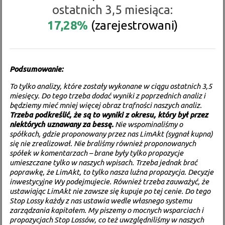
ostatnich 3,5 miesiąca:
17,28%
(zarejestrowani)
Podsumowanie:
To tylko analizy, które zostały wykonane w ciągu ostatnich 3,5
miesięcy. Do tego trzeba dodać wyniki z poprzednich analiz i
będziemy mieć mniej więcej obraz trafności naszych analiz.
Trzeba podkreślić, że są to wyniki z okresu, który był przez
niektórych uznawany za bessę.
Nie wspominaliśmy o
spółkach, gdzie proponowany przez nas LimAkt (sygnał kupna)
się nie zrealizował. Nie braliśmy również proponowanych
spółek w komentarzach – brane były tylko propozycje
umieszczane tylko w naszych wpisach. Trzeba jednak brać
poprawkę, że LimAkt, to tylko nasza luźna propozycja. Decyzje
inwestycyjne Wy podejmujecie. Również trzeba zauważyć, że
ustawiając LimAkt nie zawsze się kupuje po tej cenie. Do tego
Stop Lossy każdy z nas ustawia wedle własnego systemu
zarządzania kapitałem. My piszemy o mocnych wsparciach i
propozycjach Stop Lossów, co też uwzględniliśmy w naszych