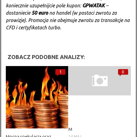
koniecznie uzupełnijcie pole kupon:
GPWATAK
–
dostaniecie
50 euro
na handel (w postaci zwrotu za
prowizje). Promocja nie obejmuje zwrotu za transakcje na
CFD i certyfikatach turbo.
ZOBACZ PODOBNE ANALIZY:
1
0
M
Mocna spekulacja oraz
14 MAJ