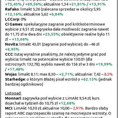
+
75,45%
/
+
69,56%
; aktualnie 1,34
+21,81%
/
+
13,91%
Rafako
: limakt 5,26 (zalecana sprzedaz w okolicy 5,95
+
12,16%
; aktualnie 5,62
+
6,84%
LCCorp
: 0%
Ci
Games
: spekulacyjne zagranie pod krótkoterminowe
wybicie z 9,51 zł; zagrywka dała możliwośc zagrania nawet
do 11,75 zł w dwa dni
+
23,55%
; obiektywnie realne bylo 11
zl ~
+
15,66%
Novita
: limakt 43,01 (zagranie pod wybicie); do ~46 zł
+6,95%
CCC
: tutaj wyraźnie pisaliśmy, że należy jedynie grać pod
wybicia: limakt na potencalne wybicie 130.01 (dla
ostroznych: 132,78); wybilo nawet do 156 zł w 3 dni
+19,99%
/
+17,48%
Wojas
: limakt 8,11; max 8,30 –
+2,71%
; aktualnie: 7,42 –
8,5%
Starhedge
: o którym Błażej pisał wzrósł o
+62.15%
(jednak
bardziej ogólnikowo)
Listopad:
Monnari
: zagrywka pod wybicie z LimAkt 9,54 zł; kurs
dojechał w tydzień do 10,75 zł
+12,68%
MCI
: LimAkt 10,30 zł; aktualnie 10,00 –
2,91%
. Bardzo słaby
raport ABC zaprzepasciło szansę na mocniejsze wzrosty. O