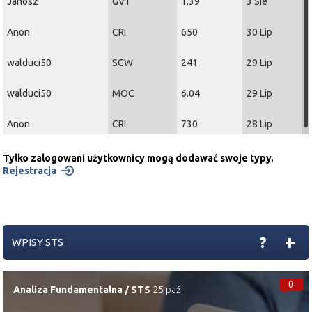
Janosz
GVT
1.39
3 Sie
Anon
CRI
650
30 Lip
walduci50
SCW
241
29 Lip
walduci50
MOC
6.04
29 Lip
Anon
CRI
730
28 Lip
Tylko zalogowani użytkownicy mogą dodawać swoje typy.
Rejestracja
+
?
WPISY STS
0
Analiza Fundamentalna
/
STS
25 paź