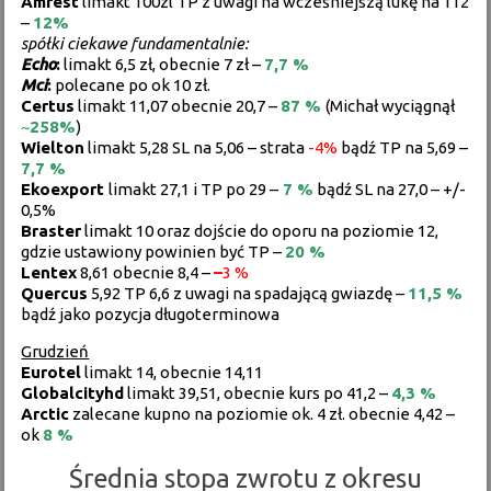
Amrest
limakt 100zl TP z uwagi na wcześniejszą lukę na 112
–
12%
spółki ciekawe fundamentalnie:
Echo
:
limakt 6,5 zł, obecnie 7 zł –
7,7 %
Mci
:
polecane po ok 10 zł.
Certus
limakt 11,07 obecnie 20,7 –
87 %
(Michał wyciągnął
~
258%
)
Wielton
limakt 5,28 SL na 5,06 – strata
-4%
bądź TP na 5,69 –
7,7 %
Ekoexport
limakt 27,1 i TP po 29 –
7 %
bądź SL na 27,0 – +/-
0,5%
Braster
limakt 10 oraz dojście do oporu na poziomie 12,
gdzie ustawiony powinien być TP –
20 %
Lentex
8,61 obecnie 8,4 –
–
3 %
Quercus
5,92 TP 6,6 z uwagi na spadającą gwiazdę –
11,5 %
bądź jako pozycja długoterminowa
Grudzień
Eurotel
limakt 14, obecnie 14,11
Globalcityhd
limakt 39,51, obecnie kurs po 41,2 –
4,3 %
Arctic
zalecane kupno na poziomie ok. 4 zł. obecnie 4,42 –
ok
8 %
Średnia stopa zwrotu z okresu