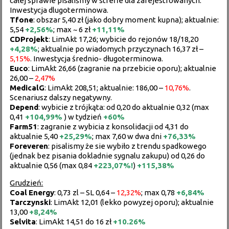
całej sprawie pisaliśmy w strefie dla zarejestrowanych.
Inwestycja dlugoterminowa.
Tfone
: obszar 5,40 zł (jako dobry moment kupna); aktualnie:
5,54
+
2,56%
; max ~ 6 zł
+11,11%
CDProjekt
: LimAkt 17,26; wybicie do rejonów 18/18,20
+
4,28%
; aktualnie po wiadomych przyczynach 16,37 zł –
5,15%
. Inwestycja średnio- długoterminowa.
Euco
: LimAkt 26,66 (zagranie na przebicie oporu); aktualnie
26,00 –
2,47%
MedicalG
: LimAkt 208,51; aktualnie: 186,00 –
10,76%
.
Scenariusz dalszy negatywny.
Depend
: wybicie z trójkąta: od 0,20 do aktualnie 0,32 (max
0,41
+
104,99%
) w tydzień
+60%
Farm51
: zagranie z wybicia z konsolidacji od 4,31 do
aktualnie 5,40
+
25,29%
; max 7,60 w dwa dni
+
76,33%
Foreveren
: pisalismy że sie wybiło z trendu spadkowego
(jednak bez pisania dokladnie sygnalu zakupu) od 0,26 do
aktualnie 0,56 (max 0,84
+
223,07%!
)
+
115,38%
Grudzień:
Coal
Energy
: 0,73 zl – SL 0,64 –
12,32%
; max 0,78
+6,84%
Tarczynski
: LimAkt 12,01 (lekko powyzej oporu); aktualnie
13,00
+8,24%
Selvita
: LimAkt 14,51 do 16 zł
+
10.26%