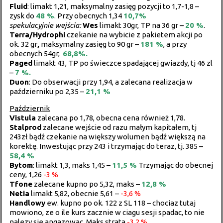
Fluid
: limakt 1,21, maksymalny zasięg pozycji to 1,7-1,8 –
zysk do
48 %
. Przy obecnych 1,34
10,7%
spekulacyjnie wejścia:
Wes
limakt 30gr, TP na 36 gr –
20 %
.
Terra/Hydrophi
czekanie na wybicie z pakietem akcji po
ok. 32 gr
,
maksymalny zasięg to 90 gr –
181 %
, a przy
obecnych 54gr,
68,8%.
Paged
limakt 43, TP po świeczce spadającej gwiazdy, tj 46 zl
–
7 %.
Duon
: Do obserwacji przy 1,94, a zalecana realizacja w
październiku po 2,35 –
21,1 %
Październik
Vistula
zalecana po 1,78, obecna cena również 1,78.
Stalprod
zalecane wejście od razu małym kapitałem, tj
243zł bądź czekanie na większy wolumen bądź większą na
korektę. Inwestując przy 243 i trzymając do teraz, tj. 385 –
58,4 %
Bytom
: limakt 1,3, maks 1,45 –
11,5 %
Trzymając do obecnej
ceny, 1,26
-3 %
Tfone
zalecane kupno po 5,32, maks –
12,8 %
Netia
limakt 5,82, obecnie 5,61 –
-3,6 %
Handlowy
ew. kupno po ok. 122 z SL 118 – chociaz tutaj
mowiono, ze o ile kurs zacznie w ciagu sesji spadac, to nie
nalezy sie angazowac. Maks strata
-3,2 %