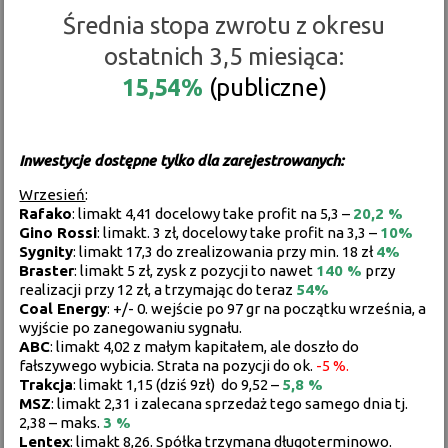
Średnia stopa zwrotu z okresu
ostatnich 3,5 miesiąca:
15,54%
(publiczne)
Inwestycje dostępne tylko dla zarejestrowanych:
Wrzesień
:
Rafako
: limakt 4,41 docelowy take profit na 5,3 –
20,2 %
Gino Rossi
: limakt. 3 zł, docelowy take profit na 3,3 –
10%
Sygnity
: limakt 17,3 do zrealizowania przy min. 18 zł
4%
Braster
: limakt 5 zł, zysk z pozycji to nawet
140 %
przy
realizacji przy 12 zł, a trzymając do teraz
54%
Coal Energy
: +/- 0. wejście po 97 gr na początku września, a
wyjście po zanegowaniu sygnału.
ABC
: limakt 4,02 z małym kapitałem, ale doszło do
fałszywego wybicia. Strata na pozycji do ok.
-5 %.
Trakcja
: limakt 1,15 (dziś 9zł) do 9,52 –
5,8 %
MSZ
: limakt 2,31 i zalecana sprzedaż tego samego dnia tj.
2,38 – maks.
3 %
Lentex
: limakt 8,26. Spółka trzymana długoterminowo.