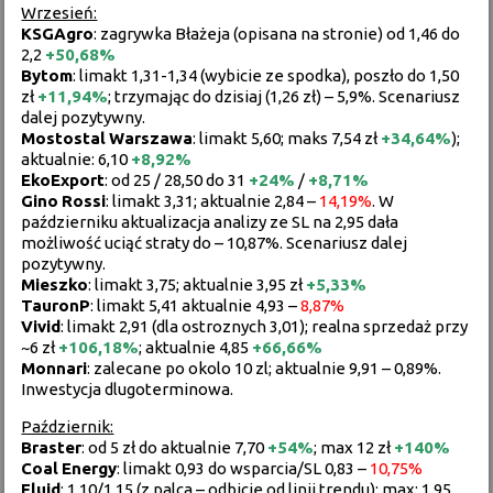
Wrzesień:
KSGAgro
: zagrywka Błażeja (opisana na stronie) od 1,46 do
2,2
+
50,68%
Bytom
: limakt 1,31-1,34 (wybicie ze spodka), poszło do 1,50
zł
+11,94%
; trzymając do dzisiaj (1,26 zł) – 5,9%. Scenariusz
dalej pozytywny.
Mostostal
Warszawa
: limakt 5,60; maks 7,54 zł
+
34,64%
);
aktualnie: 6,10
+8,92%
EkoExport
: od 25 / 28,50 do 31
+
24%
/
+
8,71%
Gino
Rossi
: limakt 3,31; aktualnie 2,84 –
14,19%
. W
październiku aktualizacja analizy ze SL na 2,95 dała
możliwość uciąć straty do –
10,87%
. Scenariusz dalej
pozytywny.
Mieszko
: limakt 3,75; aktualnie 3,95 zł
+
5,33%
TauronP
: limakt 5,41 aktualnie 4,93 –
8,87%
Vivid
: limakt 2,91 (dla ostroznych 3,01); realna sprzedaż przy
~6 zł
+
106,18%
; aktualnie 4,85
+66,66%
Monnari
: zalecane po okolo 10 zl; aktualnie 9,91 – 0,89%.
Inwestycja dlugoterminowa.
Październik:
Braster
: od 5 zł do aktualnie 7,70
+
54%
; max 12 zł
+140%
Coal
Energy
: limakt 0,93 do wsparcia/SL 0,83 –
10,75%
Fluid
: 1,10/1,15 (z palca – odbicie od linii trendu); max: 1,95