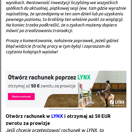
wynikach. Rentowność inwestycji liczyliśmy we wszystkich
spółkach do aktualnej, piątkowej sesji (ew. tam gdzie wyraźnie
napisaliśmy, że sprzedajemy w ten sam dzień lub po uzyskaniu
pewnego poziomu, to braliśmy ten właśnie punkt za wiążący).
Na koniec trzeba podkreślić, że o zyskach możemy dopiero
mówić po zrealizowaniu transakcji.
Proszę o komentowanie, nałożenie poprawek, jeżeli gdzieś
błąd widzicie (trochę pracy w tym było) i zapraszam do
czytania kolejnych wpisów!
Otwórz rachunek w
LYNX
i otrzymaj aż 50 EUR
zwrotu za prowizje
Jeśli chcecie przetestować rachunek w LYNX, to