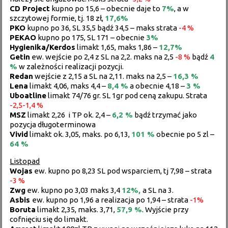
CD Project
kupno po 15,6 – obecnie daje to
7%
, a w
szczytowej formie, tj. 18 zł,
17,6%
PKO
kupno po 36, SL 35,5 bądź 34,5 – maks strata
-4 %
PEKAO
kupno po 175, SL 171 – obecnie
3%
Hygienika/Kerdos
limakt 1,65, maks 1,86 –
12,7%
Getin
ew. wejście po 2,4 z SL na 2,2. maks na 2,5
-8 %
bądź
4
%
w zależności realizacji pozycji.
Redan
wejście z 2,15 a SL na 2,11. maks na 2,5 –
16,3 %
Lena
limakt 4,06, maks 4,4 –
8,4 %
a obecnie 4,18 –
3 %
Uboatline
limakt 74/76 gr. SL 1gr pod ceną zakupu. Strata
-2,5-1,4 %
MSZ
limakt 2,26 i TP ok. 2,4 –
6,2 %
bądź trzymać jako
pozycja długoterminowa
Vivid
limakt ok. 3,05, maks. po 6,13,
101 %
obecnie po 5 zl –
64 %
Listopad
Wojas
ew. kupno po 8,23 SL pod wsparciem, tj 7,98 – strata
-3 %
Z
wg
ew. kupno po 3,03 maks 3,4
12%,
a SL na 3.
Asbis
ew. kupno po 1,96 a realizacja po 1,94 – strata
-1%
Boruta
limakt 2,35, maks. 3,71,
57,9 %
. Wyjście przy
cofnięciu się do limakt.