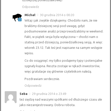
dzisiejszej poniedzialkowej?
Odpowiedz
Michał
30 grudnia 2014 o 00:20
Witaj i jak zwykle dziękujemy. Chodziło nam, że nie
braliśmy dzisiejszej sesji pod uwagę, gdyż
podsumowanie analiz przeprowadzaliśmy w weekend.
Fakt, w piątek sesja była wyłączona – chodzi nam o
statnią przed dzisiejszą, poniedziałkową sesją. A więc
wtorek 23.12. Tak też jest napisane na samym wstępie
wpisu.
Co do osiągnięć: my tylko podajemy typy i potencjalne
sygnały kupna. Reszta zostaje w rękach inwestorów,
więc gratulacje się głównie czytelnikom należą.
Pozdrawiam serdecznie.
Odpowiedz
Seba
29 grudnia 2014 o 23:49
też siędzę nad waszymi spółkami od dłuższego czasu ale
jako niezarejestrowany. Dobra robota.