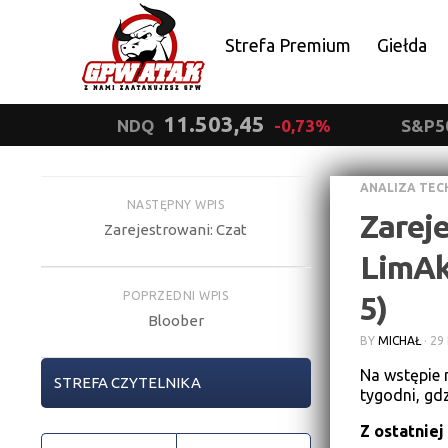
Strefa Premium
Giełda
Polityka prywatności
11.503,45
NDQ
-0,73%
S&P5
ANALIZA TEC
NASTĘPNY WPIS
Zareje
Zarejestrowani: Czat
LimAkt
POPRZEDNI WPIS
5)
Bloober
BY
MICHAŁ
·
29
Na wstępie 
STREFA CZYTELNIKA
tygodni, gd
Z ostatniej