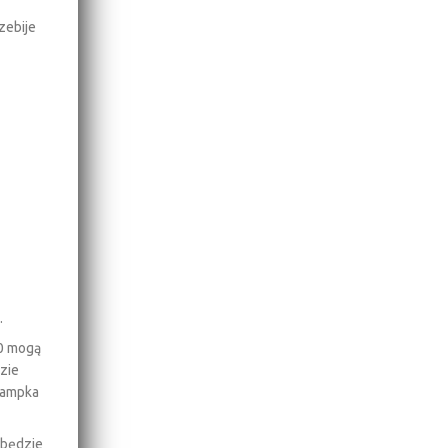
zebije
.
80 mogą
zie
 lampka
 będzie