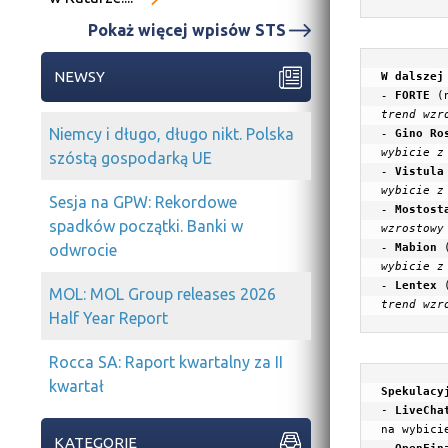
Pokaż więcej wpisów STS
NEWSY
W dalszej
- 
FORTE
 (
trend wzro
Niemcy i długo, długo nikt. Polska
- 
Gino Ro
wybicie z
szóstą gospodarką UE
- 
Vistula
wybicie z
Sesja na GPW: Rekordowe
- 
Mostost
spadków początki. Banki w
- 
Mabion
 
odwrocie
wybicie z
- 
Lentex
MOL: MOL Group releases 2026
trend wzr
Half Year Report
Rocca SA: Raport kwartalny za II
kwartał
- 
LiveCha
KATEGORIE