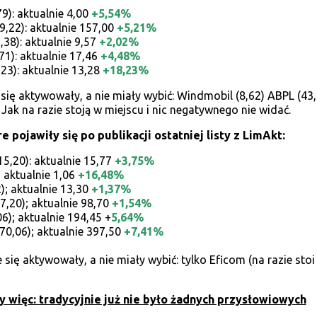
79): aktualnie 4,00
+5,54%
9,22): aktualnie 157,00
+5,21%
9,38): aktualnie 9,57
+2,02%
71): aktualnie 17,46
+4,48%
,23): aktualnie 13,28
+18,23%
 się aktywowały, a nie miały wybić: Windmobil (8,62) ABPL (43,
. Jak na razie stoją w miejscu i nic negatywnego nie widać.
re pojawiły się po publikacji ostatniej listy z LimAkt:
15,20): aktualnie 15,77
+3,75%
; aktualnie 1,06
+16,48%
); aktualnie 13,30
+1,37%
7,20); aktualnie 98,70
+1,54%
6); aktualnie 194,45 +
5,64%
70,06); aktualnie 397,50
+7,41%
e się aktywowały, a nie miały wybić: tylko Eficom (na razie stoi
 więc: tradycyjnie już nie było żadnych przysłowiowych