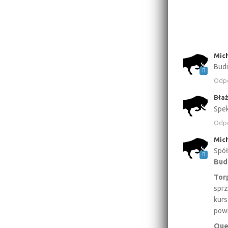
Mic
Budi
Odp
Błaż
Spek
Odp
Mic
Spół
Bud
Tor
sprz
kurs
powi
Que