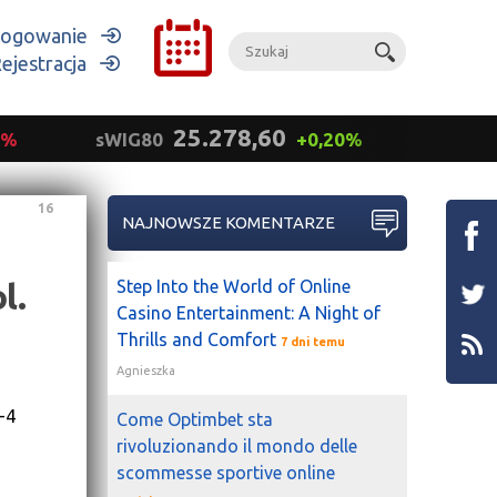
ogowanie
ejestracja
25.278,60
9%
sWIG80
+0,20%
mWIG
16
NAJNOWSZE KOMENTARZE
l.
Step Into the World of Online
Casino Entertainment: A Night of
Thrills and Comfort
7 dni temu
Agnieszka
-4
Come Optimbet sta
rivoluzionando il mondo delle
scommesse sportive online