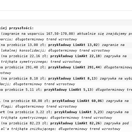
 (zagranie na wsparciu 167,50-170,00) 
aktualnie się znajdujemy pr
parciu;
(na przebicie 13,00 zł; 
przykładowy LimAkt 13,02
) 
zagranie na 
 lokalnej konsolidacji;
(na przebicie 22,16 zł; 
przykładowy LimAkt 22,18
) 
zagrywka na 
 trójkąta symetrycznego;
na przebicie 291,40 zł; 
przykładowy LimAkt 291,44
) 
długoterminowy
(na przebicie 8,10 zł; 
przykładowy LimAkt 8,13
) 
zagrywka na wybi
dacji;
na przebicie 5,11 zł; 
przykładowy LimAkt 5,13
) 
długoterminowy tre
l
(na przebicie 60,00 zł; 
przykładowy LimAkt 60,06
) 
zagrywka na 
 flagi;
ort
(na przebicie 3,22 zł; 
przykładowy LimAkt 3,23
) 
zagrywka na 
 trójkąta symetrycznego;
(na przebicie 82,23 zł; 
przykładowy LimAkt 82,26
) 
zagrywka pod 
 al'a trójkąta zniżkującego; długoterminowy trend wzrostowy