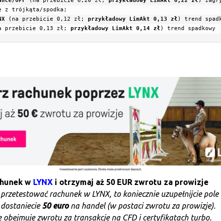
ance/OPF
(na przebicie 6,20 zł; 
przykładowy LimAkt 6,22 zł
) 
zagry
NX
(na przebicie 0,12 zł; 
przykładowy LimAkt 0,13 zł
) 
a przebicie 0,13 zł; 
przykładowy LimAkt 0,14 zł
) 
trend spadkowy
chunek w
LYNX
i otrzymaj aż 50 EUR zwrotu za prowizje
e przetestować rachunek w LYNX, to koniecznie uzupełnijcie pole
 dostaniecie
50 euro
na handel (w postaci zwrotu za prowizje).
 obejmuje zwrotu za transakcje na CFD i certyfikatach turbo.