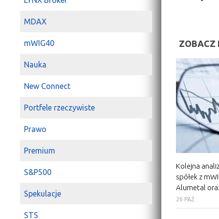
LYNX Broker
MDAX
ZOBACZ 
mWIG40
Nauka
New Connect
Portfele rzeczywiste
Prawo
Premium
Kolejna anali
S&P500
spółek z mWI
Alumetal or
Spekulacje
26 PAŹ
STS