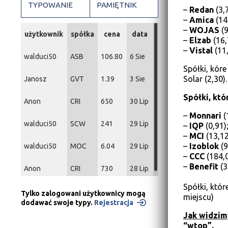
TYPOWANIE
PAMIĘTNIK
–
Redan
(3,
–
Amica
(14
–
WOJAS
(
użytkownik
spółka
cena
data
–
Elzab
(16,
–
Vistal
(11
walduci50
ASB
106.80
6 Sie
Spółki, kóre
Solar (2,30)
Janosz
GVT
1.39
3 Sie
Spółki, któ
Anon
CRI
650
30 Lip
–
Monnari
(
walduci50
SCW
241
29 Lip
–
IQP
(0,91)
–
MCI
(13,12
–
Izoblok
(9
walduci50
MOC
6.04
29 Lip
–
CCC
(184,0
–
Benefit
(3
Anon
CRI
730
28 Lip
Spółki, któr
Tylko zalogowani użytkownicy mogą
miejscu)
dodawać swoje typy.
Rejestracja
Jak widzimy
“wtop”.