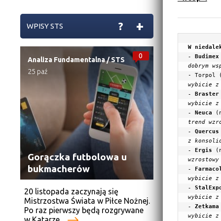
+
?
WPISY STS
0
- 
Budimex
Analiza Fundamentalna
/
STS
dobrym ws
25 paź
-
Torpol
 
wybicie z
- 
Braster
wybicie z
- 
Neuca
(
- 
Quercus
z konsoli
- 
Ergis
(
Gorączka futbolowa u
bukmacherów
- 
Farmaco
wybicie z
- 
StalExp
20 listopada zaczynają się
wybicie z
Mistrzostwa Świata w Piłce Nożnej.
- 
Zetkama
Po raz pierwszy będą rozgrywane
wybicie z
w Katarze....