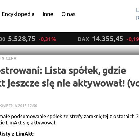
L
Encyklopedia
Inne
O nas
R
Wyrażam zgodę.
5.528,75
14.355,45
00
-0,31%
DAX
-0,1
HNICZNA
strowani: Lista spółek, gdzie
 jeszcze się nie aktywował! (vo
 KWIETNIA 2015 12:50
małe podsumowanie spółek ze strefy zamkniętej z ostatnich 3
zie LimAkt się aktywował:
listy
z LimAkt: