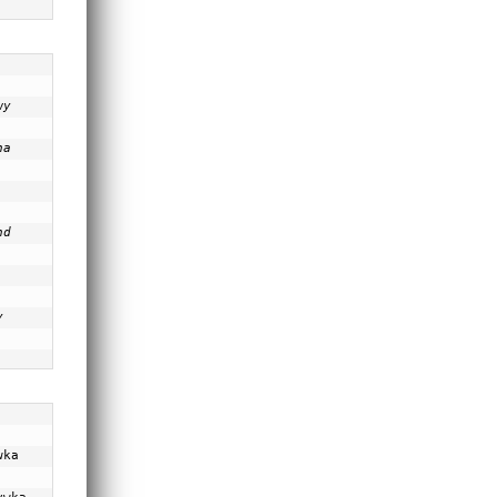
y 
a 
d 
y
ka 