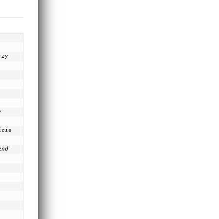
zy 
 
cie 
nd 