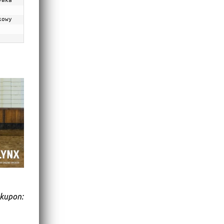
wka 
 kupon: