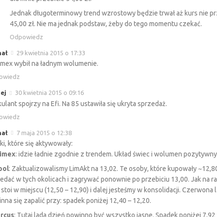
Jednak długoterminowy trend wzrostowy będzie trwał aż kurs nie pr
45,00 zł. Nie ma jednak podstaw, żeby do tego momentu czekać.
Odpowiedz
hał
29 kwietnia 2015 o 17:33
mex wybił na ładnym wolumenie.
owiedz
ej
30 kwietnia 2015 o 09:16
ulant spojrzy na Efi. Na 85 ustawiła się ukryta sprzedaż.
owiedz
hał
7 maja 2015 o 12:38
ki, które się aktywowały:
imex
: idzie ładnie zgodnie z trendem. Układ świec i wolumen pozytywny
pol
: Zaktualizowalismy LimAkt na 13,02. Te osoby, które kupowały ~12,
edać w tych okolicach i zagrywać ponownie po przebiciu 13,00. Jak na ra
 stoi w miejscu (12,50 – 12,90) i dalej jesteśmy w konsolidacji. Czerwona
nna się zapalić przy: spadek poniżej 12,40 – 12,20.
rcus
: Tutaj lada dzień powinno być wszystko jasne. Spadek poniżej 7,92