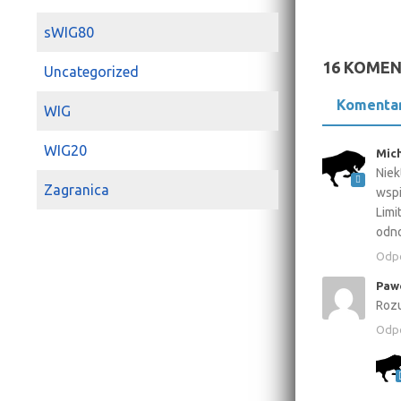
sWIG80
16 KOME
Uncategorized
Komenta
WIG
WIG20
Mic
Niek
Zagranica
wspi
Limi
odno
Odp
Paw
Rozu
Odp