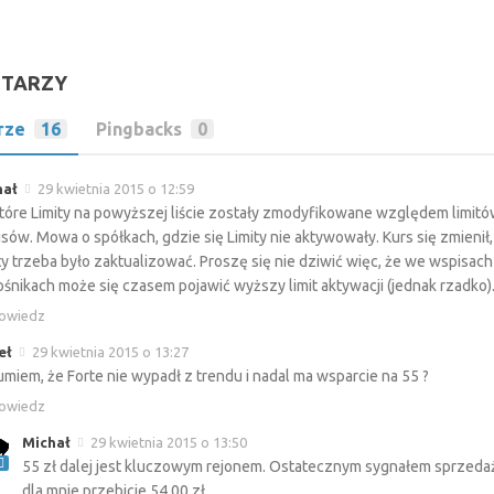
NTARZY
rze
16
Pingbacks
0
hał
29 kwietnia 2015 o 12:59
tóre Limity na powyższej liście zostały zmodyfikowane względem limitó
sów. Mowa o spółkach, gdzie się Limity nie aktywowały. Kurs się zmienił,
ty trzeba było zaktualizować. Proszę się nie dziwić więc, że we wspisac
śnikach może się czasem pojawić wyższy limit aktywacji (jednak rzadko)
owiedz
eł
29 kwietnia 2015 o 13:27
miem, że Forte nie wypadł z trendu i nadal ma wsparcie na 55 ?
owiedz
Michał
29 kwietnia 2015 o 13:50
55 zł dalej jest kluczowym rejonem. Ostatecznym sygnałem sprzedaż
dla mnie przebicie 54,00 zł.