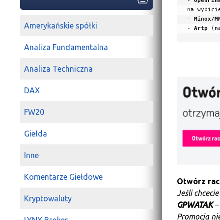
- 
OpenFin
- 
Minox/M
Amerykańskie spółki
- 
Artp
 (
n
Analiza Fundamentalna
Analiza Techniczna
DAX
FW20
Giełda
Inne
Komentarze Giełdowe
Otwórz ra
Jeśli chceci
Kryptowaluty
GPWATAK
–
Promocja nie