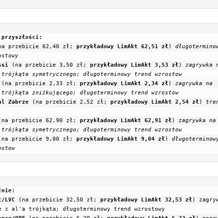
 przyszłości:
na przebicie 62,40 zł; 
przykładowy LimAkt 62,51 zł
) 
długoterminow
stowy

ssi
 (na przebicie 3,50 zł; 
przykładowy LimAkt 3,53 zł
) 
zagrywka n
 trójkąta symetrycznego;
 (na przebicie 2,33 zł; 
przykładowy LimAkt 2,34 zł
) 
zagrywka na 
 trójkąta zniżkującego;
al Zabrze
 (na przebicie 2,52 zł; 
przykładowy LimAkt 2,54 zł
) 
tren
(na przebicie 62,90 zł; 
przykładowy LimAkt 62,91 zł
) 
zagrywka na 
 trójkąta symetrycznego;
długoterminowy
trend wzrostow

(na przebicie 9,00 zł; 
przykładowy LimAkt 9,04 zł
) 
długoterminow
ostow
t/LVC
(na przebicie 32,50 zł; 
przykładowy LimAkt 32,53 zł
) 
zagryw