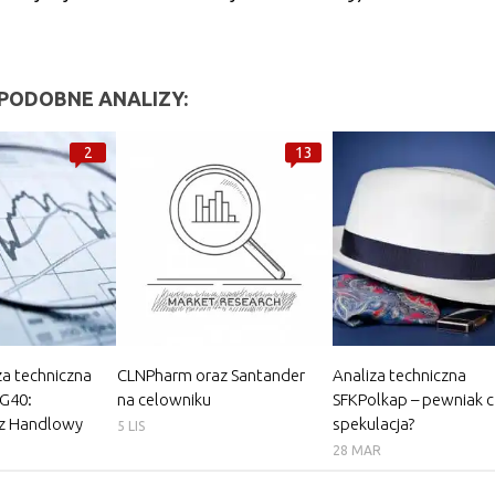
PODOBNE ANALIZY:
2
13
za techniczna
CLNPharm oraz Santander
Analiza techniczna
G40:
na celowniku
SFKPolkap – pewniak c
az Handlowy
spekulacja?
5 LIS
28 MAR