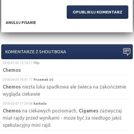
ANULUJ PISANIE
KOMENTARZE Z SHOUTBOXA
2018-07-02 15:18:17
filip
Chemos
2018-04-26 18:01:17
Przemek (r)
Chemos
niezła luka spadkowa ale świeca na zakończenie
wygląda ciekawie
2018-02-07 17:29:08
karkalis
Chemos
na ciekawych poziomach,
Cigames
zazwyczaj
miał rajdy przed wynikami - może być za niedługo jakiś
spekulacyjny mini rajd