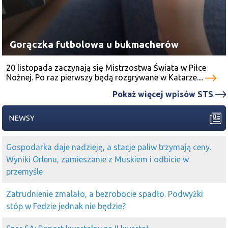
Gorączka futbolowa u bukmacherów
20 listopada zaczynają się Mistrzostwa Świata w Piłce
Nożnej. Po raz pierwszy będą rozgrywane w Katarze....
Pokaż więcej wpisów STS
NEWSY
Gospodarka daje nadzieję, a stacje paliw trzymają ceny.
Wyniki Orlenu, zamieszanie z Muskiem i odbicie w
przemyśle
Zatrudnienie zmalało, a bezrobocie spadło. Podwyżki
stóp w Fedzie jednak nie będzie?