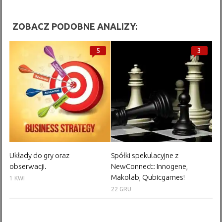
ZOBACZ PODOBNE ANALIZY:
5
3
Układy do gry oraz
Spółki spekulacyjne z
obserwacji.
NewConnect: Innogene,
Makolab, Qubicgames!
1 KWI
22 GRU