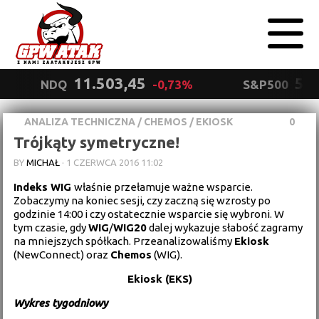
11.503,45
5.5
NDQ
-0,73%
S&P500
ANALIZA TECHNICZNA
/
CHEMOS
/
EKIOSK
0
Polityka
Trójkąty symetryczne!
prywatności
Wyrażam zgodę.
BY
MICHAŁ
·
1 CZERWCA 2016 11:02
Indeks WIG
właśnie przełamuje ważne wsparcie.
Zobaczymy na koniec sesji, czy zaczną się wzrosty po
godzinie 14:00 i czy ostatecznie wsparcie się wybroni. W
tym czasie, gdy
WIG
/
WIG20
dalej wykazuje słabość zagramy
na mniejszych spółkach. Przeanalizowaliśmy
Ekiosk
(NewConnect) oraz
Chemos
(WIG).
Ekiosk (EKS)
Wykres tygodniowy