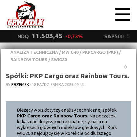
11.503,45
5.5
NDQ
-0,73%
S&P500
ANALIZA TECHNICZNA
/
MWIG40
/
PKPCARGO (PKP)
/
Polityka
RAINBOW TOURS
/
SWIG80
prywatności
Wyrażam zgodę.
0
Spółki: PKP Cargo oraz Rainbow Tours.
BY
PRZEMEK
·
18 PAŹDZIERNIKA 2023 00:45
Bieżący wpis dotyczy analizy technicznej spółek:
PKP Cargo oraz Rainbow Tours.
Na początek
kilka zdań dotyczących aktualnej sytuacji na
wykresach głównych indeksów giełdowych. Kurs
WIG20 znajdujący się w korekcie od dłuższego