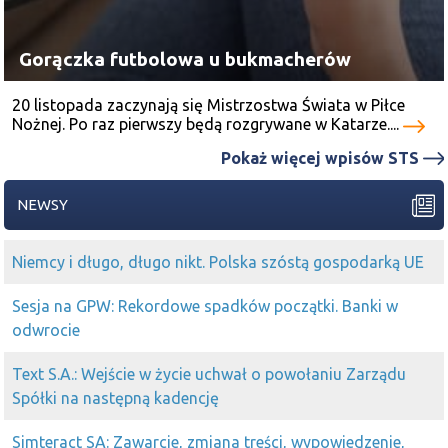
Gorączka futbolowa u bukmacherów
20 listopada zaczynają się Mistrzostwa Świata w Piłce
Nożnej. Po raz pierwszy będą rozgrywane w Katarze....
Pokaż więcej wpisów STS
NEWSY
Niemcy i długo, długo nikt. Polska szóstą gospodarką UE
Sesja na GPW: Rekordowe spadków początki. Banki w
odwrocie
Text S.A.: Wejście w życie uchwał o powołaniu Zarządu
Spółki na następną kadencję
Simteract SA: Zawarcie, zmiana treści, wypowiedzenie,