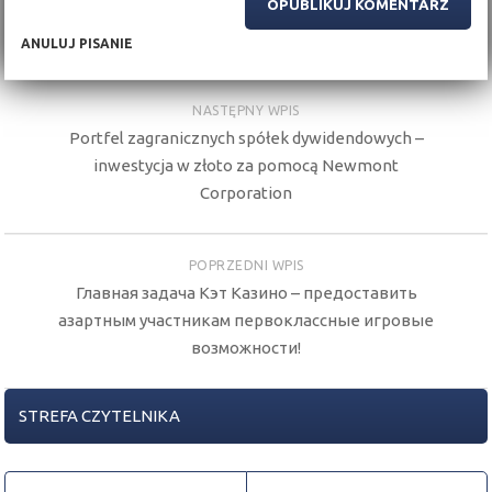
ANULUJ PISANIE
NASTĘPNY WPIS
Portfel zagranicznych spółek dywidendowych –
inwestycja w złoto za pomocą Newmont
Corporation
POPRZEDNI WPIS
Главная задача Кэт Казино – предоставить
азартным участникам первоклассные игровые
возможности!
STREFA CZYTELNIKA