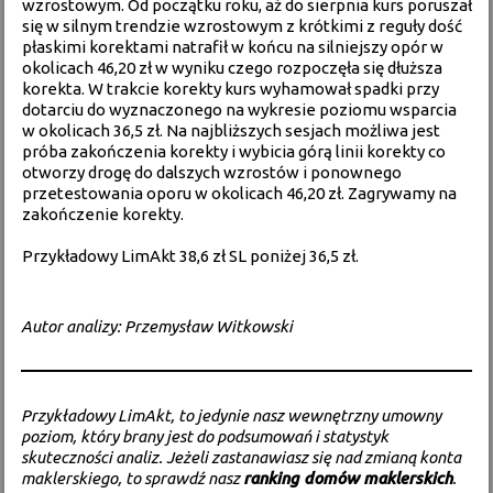
wzrostowym. Od początku roku, aż do sierpnia kurs poruszał
się w silnym trendzie wzrostowym z krótkimi z reguły dość
płaskimi korektami natrafił w końcu na silniejszy opór w
okolicach 46,20 zł w wyniku czego rozpoczęła się dłuższa
korekta. W trakcie korekty kurs wyhamował spadki przy
dotarciu do wyznaczonego na wykresie poziomu wsparcia
w okolicach 36,5 zł. Na najbliższych sesjach możliwa jest
próba zakończenia korekty i wybicia górą linii korekty co
otworzy drogę do dalszych wzrostów i ponownego
przetestowania oporu w okolicach 46,20 zł. Zagrywamy na
zakończenie korekty.
Przykładowy LimAkt 38,6 zł SL poniżej 36,5 zł.
Autor analizy: Przemysław Witkowski
Przykładowy LimAkt, to jedynie nasz wewnętrzny umowny
poziom, który brany jest do podsumowań i statystyk
skuteczności analiz. Jeżeli zastanawiasz się nad zmianą konta
maklerskiego, to sprawdź nasz
ranking domów maklerskich
.