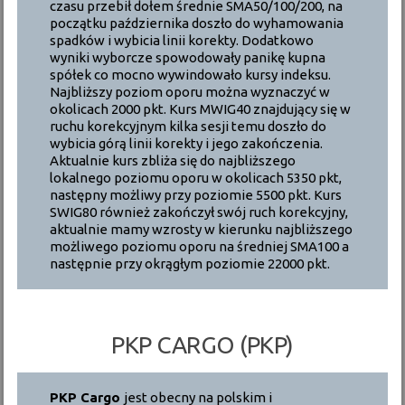
czasu przebił dołem średnie SMA50/100/200, na
początku października doszło do wyhamowania
spadków i wybicia linii korekty. Dodatkowo
wyniki wyborcze spowodowały panikę kupna
spółek co mocno wywindowało kursy indeksu.
Najbliższy poziom oporu można wyznaczyć w
okolicach 2000 pkt. Kurs MWIG40 znajdujący się w
ruchu korekcyjnym kilka sesji temu doszło do
wybicia górą linii korekty i jego zakończenia.
Aktualnie kurs zbliża się do najbliższego
lokalnego poziomu oporu w okolicach 5350 pkt,
następny możliwy przy poziomie 5500 pkt. Kurs
SWIG80 również zakończył swój ruch korekcyjny,
aktualnie mamy wzrosty w kierunku najbliższego
możliwego poziomu oporu na średniej SMA100 a
następnie przy okrągłym poziomie 22000 pkt.
PKP CARGO (PKP)
PKP Cargo
jest obecny na polskim i