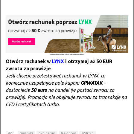
Otwórz rachunek w
LYNX
i otrzymaj aż 50 EUR
zwrotu za prowizje
Jeśli chcecie przetestować rachunek w LYNX, to
koniecznie uzupełnijcie pole kupon:
GPWATAK
–
dostaniecie
50 euro
na handel (w postaci zwrotu za
prowizje). Promocja nie obejmuje zwrotu za transakcje na
CFD i certyfikatach turbo.
Tagi:
mwig40
pkp cargo
Rainbow
sWIG80