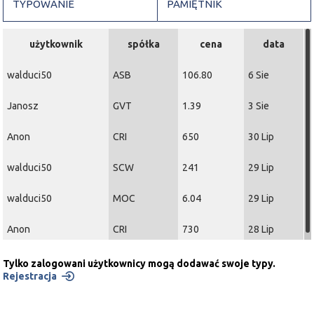
TYPOWANIE
PAMIĘTNIK
użytkownik
spółka
cena
data
walduci50
ASB
106.80
6 Sie
Janosz
GVT
1.39
3 Sie
Anon
CRI
650
30 Lip
walduci50
SCW
241
29 Lip
walduci50
MOC
6.04
29 Lip
Anon
CRI
730
28 Lip
Tylko zalogowani użytkownicy mogą dodawać swoje typy.
Rejestracja