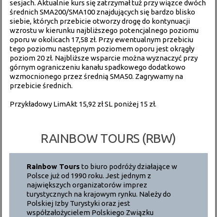
sesjach. Aktualnie kurs się zatrzymał tuż przy wiązce dwóch
średnich SMA200/SMA100 znajdujących się bardzo blisko
siebie, których przebicie otworzy drogę do kontynuacji
wzrostu w kierunku najbliższego potencjalnego poziomu
oporu w okolicach 17,58 zł. Przy ewentualnym przebiciu
tego poziomu następnym poziomem oporu jest okrągły
poziom 20 zł. Najbliższe wsparcie można wyznaczyć przy
górnym ograniczeniu kanału spadkowego dodatkowo
wzmocnionego przez średnią SMA50. Zagrywamy na
przebicie średnich.
Przykładowy LimAkt 15,92 zł SL poniżej 15 zł.
RAINBOW TOURS (RBW)
Rainbow Tours
to biuro podróży działające w
Polsce już od 1990 roku. Jest jednym z
największych organizatorów imprez
turystycznych na krajowym rynku. Należy do
Polskiej Izby Turystyki oraz jest
współzałożycielem Polskiego Związku