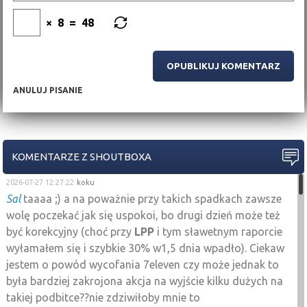
×
8
=
48
ANULUJ PISANIE
KOMENTARZE Z SHOUTBOXA
2026-07-27 12:27:22
koku
Sal
taaaa ;) a na poważnie przy takich spadkach zawsze
wolę poczekać jak się uspokoi, bo drugi dzień może też
być korekcyjny (choć przy
LPP
i tym sławetnym raporcie
wyłamałem się i szybkie 30% w1,5 dnia wpadło). Ciekaw
jestem o powód wycofania 7eleven czy może jednak to
była bardziej zakrojona akcja na wyjście kilku dużych na
takiej podbitce??nie zdziwiłoby mnie to