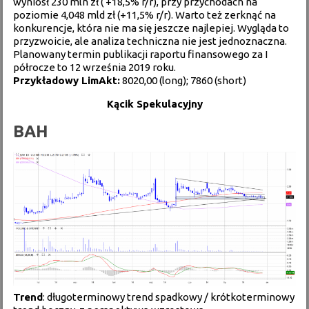
wyniósł 230 mln zł ( +18,5% r/r), przy przychodach na
poziomie 4,048 mld zł (+11,5% r/r). Warto też zerknąć na
konkurencje, która nie ma się jeszcze najlepiej. Wygląda to
przyzwoicie, ale analiza techniczna nie jest jednoznaczna.
Planowany termin publikacji raportu finansowego za I
półrocze to 12 września 2019 roku.
Przykładowy LimAkt:
8020,00 (long); 7860 (short)
Kącik Spekulacyjny
BAH
Trend
: długoterminowy trend spadkowy / krótkoterminowy