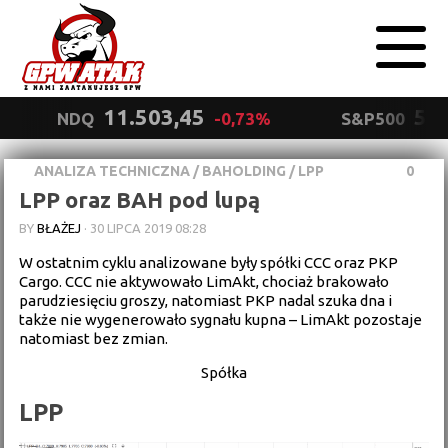
11.503,45
5.5
NDQ
-0,73%
S&P500
ANALIZA TECHNICZNA
/
BAHOLDING
/
LPP
0
Polityka
LPP oraz BAH pod lupą
prywatności
Wyrażam zgodę.
BY
BŁAŻEJ
·
30 LIPCA 2019 08:28
W ostatnim cyklu analizowane były spółki CCC oraz PKP
Cargo. CCC nie aktywowało LimAkt, chociaż brakowało
parudziesięciu groszy, natomiast PKP nadal szuka dna i
także nie wygenerowało sygnału kupna – LimAkt pozostaje
natomiast bez zmian.
Spółka
LPP