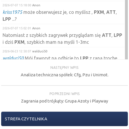
2026-07-07 15:18:00
Anon
kriss1975
może obserwujesz je, co myślisz ,
PXM
,
ATT
,
LPP
...?
2026-07-07 15:02:01
Anon
Natomiast z szybkich zagrywek przyglądam się
ATT
,
LPP
i dziś
PXM
, szybkich mam na myśli 1-3mc
2026-06-23 12:50:07
walduci50
walduci50
Mój faworyt na odbicie to
LPP
z rana troche
zakupiłem ,co sądzicie?
NASTĘPNY WPIS
Analiza techniczna spółek: Cfg, Pzu i Unimot.
2026-06-12 12:01:19
Adam_
Anon
no myslę , że 433 bym sie ewakuowała :)),
LPP
tak
moze zejdą w ciekawe miejsce,
POPRZEDNI WPIS
2026-06-12 11:56:43
Anon
Zagrania pod trójkąty: Grupa Azoty i Playway
Adam_
z Kruka na
LPP
chyba poszli
2026-06-12 10:33:07
Anon
STREFA CZYTELNIKA
nowy
skoro poszły na
LPP
trzeba obserwować do ilu
zejdą.