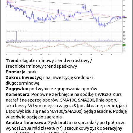
Trend
: długoterminowy trend wzrostowy /
średnioterminowy trend spadkowy
Formacja
: brak
Zakres inwestycji
: na inwestycję średnio- i
długoterminową
Zagrywka:
pod wybicie zgrupowania oporów
Komentarz
: Ponowne zerknięcie na spółkę z WIG20. Kurs
natrafił na szereg oporów: SMA100, SMA200, linia oporu,
luka bessy. W tym miejscu zajęcia S (po aktualnej cenie), jak i
L (po wybiciu się nad SMA100/SMA200) będą zasadne. Podaję
więc dwie opcję do zagrania.
Analiza finansowa
: Zysk brutto na sprzedaży po I półroczu
wynosi 2,108 mld zł (+9% r/r); szacunkowy zysk operacyjny