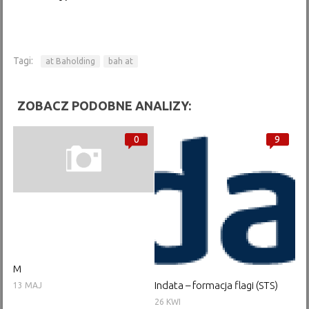
Tagi:
at Baholding
bah at
ZOBACZ PODOBNE ANALIZY:
0
9
M
Indata – formacja flagi (STS)
13 MAJ
26 KWI