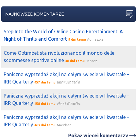
2025-11-29 18:36:56
Ed
NAJNOWSZE KOMENTARZE
Koncern odzieżowy
LPP
dokona odpisów w wysokości
ok. 788 mln zł dotyczących rosyjskiej spółki Re Trading,
którą sprzedał wiosną 2022 roku. Nie odzyska bowiem 70
Step Into the World of Online Casino Entertainment: A
proc. ceny jej udziałów i prawie 550 mln zł należności
Night of Thrills and Comfort
9 dni temu
Agnieszka
handlowych.
Come Optimbet sta rivoluzionando il mondo delle
2025-10-23 14:50:46
Daniels
scommesse sportive online
Ten
Miłek też dupa, oglasił by na
CCC
skup akcji
38 dni temu
Janosz
własnych i odrazu było by ciekawiej jak na
LPP
Paniczna wyprzedaż akcji na całym świecie w I kwartale –
2025-10-22 16:51:26
nowy
IRR Quarterly
457 dni temu
ออกแบบรีสอร์ท
LPP
+5% a tu takie dymanie na tym
ccc
Paniczna wyprzedaż akcji na całym świecie w I kwartale –
2025-10-16 13:46:28
koku
IRR Quarterly
ze 131,5 pojechać na 149, ponad 12% , naprawdę szacun,
458 dni temu
เช็คสลิปโอนเงิน
a jak jeszcze z lewarem to już w ogóle (nie wspominając
Paniczna wyprzedaż akcji na całym świecie w I kwartale –
wcześniejszego zagrania S). Sytuacja podobno do tej z
IRR Quarterly
LPP
- nie wiem ale moim zdaniem nadzór takie rzeczy
463 dni temu
Mostbet
powinien badać od razu: wejście na S a następnie raport,
Pokaż więcej komentarzy