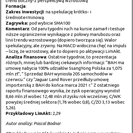
trend boczny-z perspektywą wzrostową
Formacja
:
Zakres inwestycji
: na spekulację krótko- i
średnioterminową
Zagrywka:
pod wybicie SMA100
Komentarz
: Od paru tygodni ruch na kursie zamarł i testuje
niższe ograniczenie wynikające z połowy marubozu oraz
linii trendu wzrostowego (dopiero tworząca się). Walor
spekulacyjny, ale zrywny. Na MACD widoczna chęć na impuls
– liczę, że wzrostowy, ale to dopiero po aktywacji LimAkt.
Analiza finansowa
: Ostatnie tygodnie, to prezentacja
różnych, mniej lub bardziej ciekawych informacji: “BAH ma
umowę nabycia 100% udziałów SsangYong Polska za 1,075
mln zł”, ” Sprzedaż BAH wyniosła 205 samochodów w
czerwcu.” czy “Jaguar Land Rover przedłuży umowę
importerską z BAH do końca marca 2021 r.” Z ostatniego
raportu finansowego wynika, że zysk operacyjny wyniósł
8,66 mln zł wobec 12,48 mln zł zysku rok wcześniej. C/WK
powyżej średniej sektora (1,76 wobec 0,8), C/ZO 3,13 wobec
5,26).
Przykładowy LimAkt:
2,29
Autor analizy: Pascal Bodnar