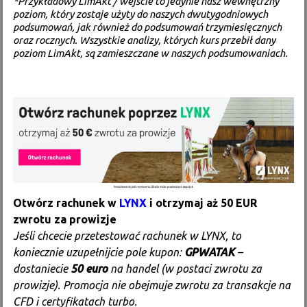
*Przykładowy LimAkt / wejście to jedynie nasz wewnętrzny
poziom, który zostaje użyty do naszych dwutygodniowych
podsumowań, jak również do podsumowań trzymiesięcznych
oraz rocznych. Wszystkie analizy, których kurs przebił dany
poziom LimAkt, są zamieszczane w naszych podsumowaniach.
Otwórz rachunek w
LYNX
i otrzymaj aż 50 EUR
zwrotu za prowizje
Jeśli chcecie przetestować rachunek w LYNX, to
koniecznie uzupełnijcie pole kupon:
GPWATAK
–
dostaniecie
50 euro
na handel (w postaci zwrotu za
prowizje). Promocja nie obejmuje zwrotu za transakcje na
CFD i certyfikatach turbo.