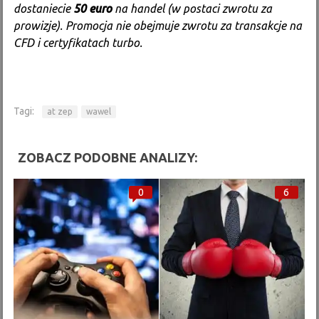
dostaniecie
50 euro
na handel (w postaci zwrotu za
prowizje). Promocja nie obejmuje zwrotu za transakcje na
CFD i certyfikatach turbo.
Tagi:
at zep
wawel
ZOBACZ PODOBNE ANALIZY:
0
6