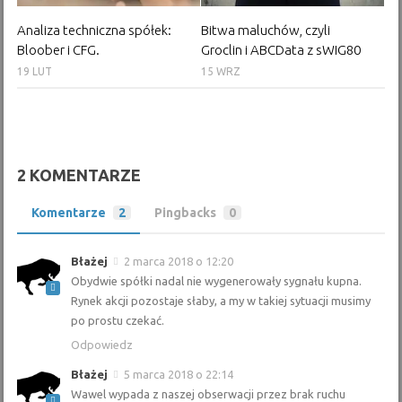
Analiza techniczna spółek:
Bitwa maluchów, czyli
Bloober i CFG.
Groclin i ABCData z sWIG80
19 LUT
15 WRZ
2 KOMENTARZE
Komentarze
2
Pingbacks
0
Błażej
2 marca 2018 o 12:20
Obydwie spółki nadal nie wygenerowały sygnału kupna.
Rynek akcji pozostaje słaby, a my w takiej sytuacji musimy
po prostu czekać.
Odpowiedz
Błażej
5 marca 2018 o 22:14
Wawel wypada z naszej obserwacji przez brak ruchu