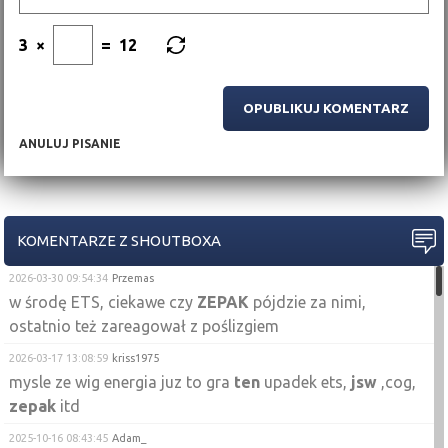
3
×
=
12
ANULUJ PISANIE
KOMENTARZE Z SHOUTBOXA
2026-03-30 09:54:34
Przemas
w środę ETS, ciekawe czy
ZEPAK
pójdzie za nimi,
ostatnio też zareagował z poślizgiem
2026-03-17 13:08:59
kriss1975
mysle ze wig energia juz to gra
ten
upadek ets,
jsw
,cog,
zepak
itd
2025-10-16 08:43:45
Adam_