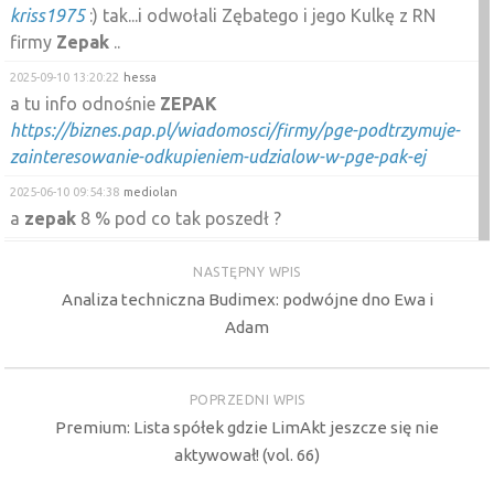
kriss1975
:) tak...i odwołali Zębatego i jego Kulkę z RN
firmy
Zepak
..
2025-09-10 13:20:22
hessa
a tu info odnośnie
ZEPAK
https://biznes.pap.pl/wiadomosci/firmy/pge-podtrzymuje-
zainteresowanie-odkupieniem-udzialow-w-pge-pak-ej
2025-06-10 09:54:38
mediolan
a
zepak
8 % pod co tak poszedł ?
2025-06-10 09:38:04
kriss1975
NASTĘPNY WPIS
Adam_
pge
, chodzi jak na smyczy mi ostatnio ,
Analiza techniczna Budimex: podwójne dno Ewa i
dobrałem mu do towarzystwa
zepak
kilka dni temu
Adam
2025-05-28 11:45:14
kriss1975
Sal
moje poszły dzis jeszcze w
jsw
,
zepak
POPRZEDNI WPIS
2025-05-14 13:28:38
Ed
Premium: Lista spółek gdzie LimAkt jeszcze się nie
Ładnie pompka idzie na
zepak
po rekomendacji;))
aktywował! (vol. 66)
2025-05-14 10:23:33
mediolan
zepak
rekmendacja bm pekoa i sruu do góry