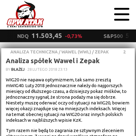
11.503,45
5.5
NDQ
-0,73%
S&P500
ANALIZA TECHNICZNA
/
WAWEL (WWL)
/
ZEPAK
2
Polityka
Analiza spółek Wawel i Zepak
prywatności
Wyrażam zgodę.
BY
BŁAŻEJ
·
28 LUTEGO 2018 23:13
WIG20 nie napawa optymizmem, tak samo zresztą
mWIG40. Luty 2018 jednoznacznie należy do najgorszych
miesięcy od dłuższego czasu, a dzisiejszy pokaz miśków, to
jednoznaczny sygnał, że strona podaży ma się dobrze.
Niestety muszę oderwać oczy od sytuacji na WIG20, bowiem
więcej okazji znajduje się na mniejszych indeksach. Więcej
na temat obecnej sytuacji na WIG20 oraz innych polskich
indeksach w najbliższych wpisie KzK.
Tym razem nie będą to zagrania ze sztywnym zleceniem