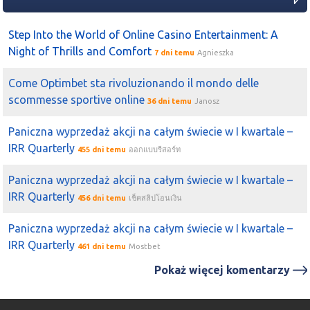
zachowuje , jako jedyny nie brał udziału we wzrostach
redbuli
Step Into the World of Online Casino Entertainment: A
2023-05-23 12:23:51
zenek69
Night of Thrills and Comfort
7 dni temu
Agnieszka
Ja mam jeszcze dna oku
zepak
bo wskaźniki ma
wyprzedane wyniki powinny być ok a kurs wydaje się dość
Come Optimbet sta rivoluzionando il mondo delle
niski jak potencjał
scommesse sportive online
36 dni temu
Janosz
2023-05-19 06:37:50
zenek69
Paniczna wyprzedaż akcji na całym świecie w I kwartale –
Mówił o
zepak
że do 12 lat wybudują atom i mówił że idą
IRR Quarterly
455 dni temu
ออกแบบรีสอร์ท
na zwarcie z łunia i węgiel jeszcze długo z nami zostanie
2023-05-17 17:59:25
zenek69
Paniczna wyprzedaż akcji na całym świecie w I kwartale –
Czy ktoś może mi wytłumaczyć co dzieje się na
zepak
?
IRR Quarterly
456 dni temu
เช็คสลิปโอนเงิน
Zawsze odbywał się tam normalny handel a teraz obroty
są jak w warzywniaku....o co chodzi
Paniczna wyprzedaż akcji na całym świecie w I kwartale –
IRR Quarterly
461 dni temu
Mostbet
2023-05-15 13:11:34
zenek69
kriss1975
a co myślisz o
zepak
? Leży na 22 zł obroty
Pokaż więcej komentarzy
praktycznie zamarły kurs wychłodzony na tygodniowym
też ciekawie raport w drodze...