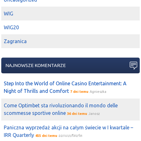
taki drugi
Bytom
- same fundy
2018-05-17 10:21:22
laik
WIG
Vistula
i
Bytom
rosną
WIG20
2018-04-11 09:37:03
laik
na
Bytom
większy kapitał się pojawił
Zagranica
2018-03-27 13:15:23
karkalis
Bytom
poniżej 3 PLN to też dobra cena - jest trochę
spółek bezpieczniejszych niż GBK:)
NAJNOWSZE KOMENTARZE
2018-03-24 21:50:11
karkalis
Na
vst
mam negatywne przeczucia, może pod koniec
Step Into the World of Online Casino Entertainment: A
tygodnia podbija kurs Ale wydaje mi się że fundy ugraly
Night of Thrills and Comfort
7 dni temu
Agnieszka
co chciały czyli zmiana parytetu wymiany z
bytom
i mogą
już nie pompowac wyceny
Come Optimbet sta rivoluzionando il mondo delle
scommesse sportive online
2018-03-23 17:15:26
Batman
36 dni temu
Janosz
Będzie będzie
pfleider
zaliczył ciekawą sesję
Paniczna wyprzedaż akcji na całym świecie w I kwartale –
2018-03-07 11:26:17
karkalis
IRR Quarterly
455 dni temu
ออกแบบรีสอร์ท
Vistula
i
Bytom
rosnie - jak ktoś lubi szmaty, polecam