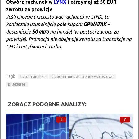
Otwórz rachunek w
LYNX
i otrzymaj aż 50 EUR
zwrotu za prowizje
Jeśli chcecie przetestować rachunek w LYNX, to
koniecznie uzupełnijcie pole kupon:
GPWATAK
–
dostaniecie
50 euro
na handel (w postaci zwrotu za
prowizje). Promocja nie obejmuje zwrotu za transakcje na
CFD i certyfikatach turbo.
Tagi:
bytom analiza
dlugoterminowe trendy wzrostowe
pfleiderer
ZOBACZ PODOBNE ANALIZY:
5
7