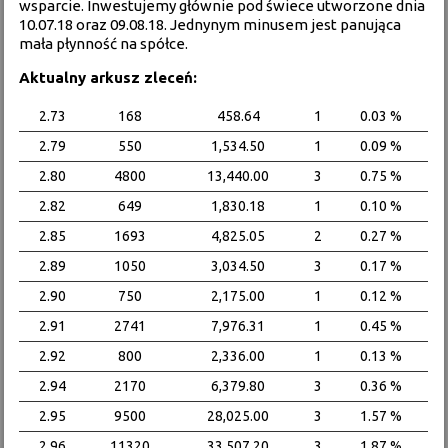
wsparcie. Inwestujemy głównie pod świece utworzone dnia
10.07.18 oraz 09.08.18. Jednynym minusem jest panująca
mała płynność na spółce.
Aktualny arkusz zleceń:
2.73
168
458.64
1
0.03 %
2.79
550
1,534.50
1
0.09 %
2.80
4800
13,440.00
3
0.75 %
2.82
649
1,830.18
1
0.10 %
2.85
1693
4,825.05
2
0.27 %
2.89
1050
3,034.50
3
0.17 %
2.90
750
2,175.00
1
0.12 %
2.91
2741
7,976.31
1
0.45 %
2.92
800
2,336.00
1
0.13 %
2.94
2170
6,379.80
3
0.36 %
2.95
9500
28,025.00
3
1.57 %
2.96
11320
33,507.20
3
1.87 %