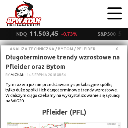
11.503,45
5.5
NDQ
-0,73%
S&P500
ANALIZA TECHNICZNA
/
BYTOM
/
PFLEIDER
0
Polityka
Długoterminowe trendy wzrostowe na
prywatności
Wyrażam zgodę.
Pfleider oraz Bytom
BY
MICHAŁ
·
14 SIERPNIA 2018 08:54
Tym razem już nie przedstawiamy spekulacyjne spółki,
tylko duże spółki i ich długoterminowe trendy wzrostowe.
W dalszym ciągu czekamy na wykrystalizowanie się sytuacji
na WIG20.
Pfleider (PFL)