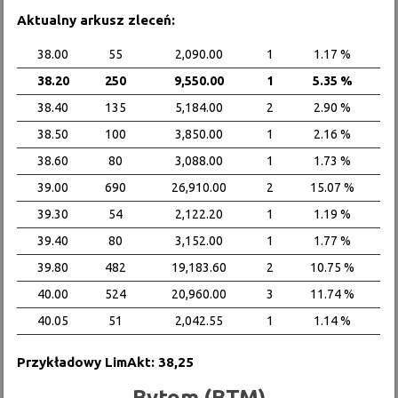
Aktualny arkusz zleceń:
38.00
55
2,090.00
1
1.17 %
38.20
250
9,550.00
1
5.35 %
38.40
135
5,184.00
2
2.90 %
38.50
100
3,850.00
1
2.16 %
38.60
80
3,088.00
1
1.73 %
39.00
690
26,910.00
2
15.07 %
39.30
54
2,122.20
1
1.19 %
39.40
80
3,152.00
1
1.77 %
39.80
482
19,183.60
2
10.75 %
40.00
524
20,960.00
3
11.74 %
40.05
51
2,042.55
1
1.14 %
Przykładowy LimAkt: 38,25
Bytom (BTM)