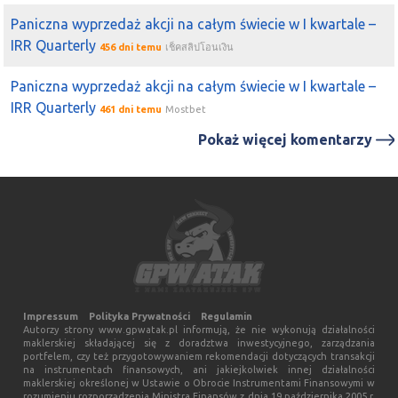
zainteresować sie
Bytom
i parytetem - pewnie do infie o
Paniczna wyprzedaż akcji na całym świecie w I kwartale –
approbacie połaczenia od UoKiK kurs ładnie ruszy
IRR Quarterly
456 dni temu
เช็คสลิปโอนเงิน
2018-03-05 10:33:27
karkalis
Kupiłem
eex
, ustawiłem się a
Bytom
, a tak to bez
Paniczna wyprzedaż akcji na całym świecie w I kwartale –
większych ruchow
IRR Quarterly
461 dni temu
Mostbet
2018-03-02 16:19:40
karkalis
Pokaż więcej komentarzy
nie skorzystałem na
Bytom
z cen na poziomie 3,2x. ale
chociaż po 3,12 wywaliłem. Wraca do bazy
2018-03-02 14:08:57
karkalis
Batman
kupiłem pakiet
Mabion
wczoraj, ale dziś rano
skupiłęm się na
Bytom
, ale
Mabion
może łądnie dać
zarobić pod info o wejsciu
PFR
, zobaczymy czy dobrze
myślę
Impressum
Polityka Prywatności
Regulamin
2018-03-02 09:46:20
karkalis
Autorzy strony www.gpwatak.pl informują, że nie wykonują działalności
zapakowałem się w
bytom
,
maklerskiej składającej się z doradztwa inwestycyjnego, zarządzania
portfelem, czy też przygotowywaniem rekomendacji dotyczących transakcji
2018-03-02 09:25:43
karkalis
na instrumentach finansowych, ani jakiejkolwiek innej działalności
maklerskiej określonej w Ustawie o Obrocie Instrumentami Finansowymi w
spółki mają się połaczyc, parytet wymiany usliły na 0,72
rozumieniu rozporządzenia Ministra Finansów z dnia 19 października 2005 r.