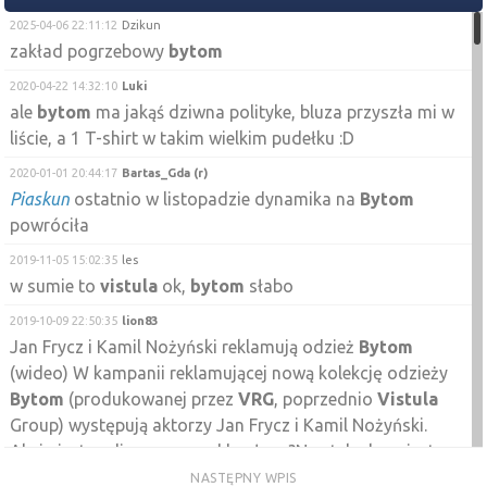
2025-04-06 22:11:12
Dzikun
zakład pogrzebowy
bytom
2020-04-22 14:32:10
Luki
ale
bytom
ma jakąś dziwna polityke, bluza przyszła mi w
liście, a 1 T-shirt w takim wielkim pudełku :D
2020-01-01 20:44:17
Bartas_Gda (r)
Piaskun
ostatnio w listopadzie dynamika na
Bytom
powróciła
2019-11-05 15:02:35
les
w sumie to
vistula
ok,
bytom
słabo
2019-10-09 22:50:35
lion83
Jan Frycz i Kamil Nożyński reklamują odzież
Bytom
(wideo) W kampanii reklamującej nową kolekcję odzieży
Bytom
(produkowanej przez
VRG
, poprzednio
Vistula
Group) występują aktorzy Jan Frycz i Kamil Nożyński.
Akcja jest realizowana pod hasłem ?Na styku krawiectwa
i filmu?. Czytaj więcej na:
NASTĘPNY WPIS