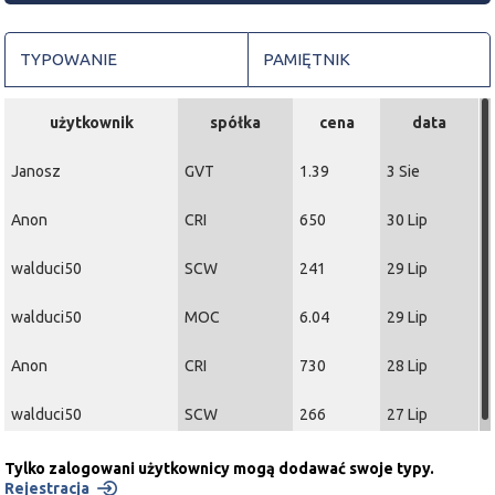
TYPOWANIE
PAMIĘTNIK
użytkownik
spółka
cena
data
Janosz
GVT
1.39
3 Sie
Anon
CRI
650
30 Lip
walduci50
SCW
241
29 Lip
walduci50
MOC
6.04
29 Lip
Anon
CRI
730
28 Lip
walduci50
SCW
266
27 Lip
Tylko zalogowani użytkownicy mogą dodawać swoje typy.
Rejestracja