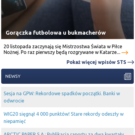
Gorączka futbolowa u bukmacherów
20 listopada zaczynają się Mistrzostwa Świata w Piłce
Nożnej. Po raz pierwszy będą rozgrywane w Katarze....
Pokaż więcej wpisów STS
NEWSY
Sesja na GPW: Rekordowe spadków początki. Banki w
odwrocie
WIG20 sięgnął 4 000 punktów! Stare rekordy odeszły w
niepamięć
ARCTIC PAPER S.A.: Publikacja raportu za dwa kwartały