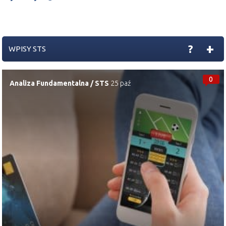
+
?
WPISY STS
0
Analiza Fundamentalna
/
STS
25 paź