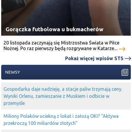
Gorączka futbolowa u bukmacherów
20 listopada zaczynają się Mistrzostwa Świata w Piłce
Nożnej. Po raz pierwszy będą rozgrywane w Katarze....
Pokaż więcej wpisów STS
NEWSY
Gospodarka daje nadzieję, a stacje paliw trzymają ceny.
Wyniki Orlenu, zamieszanie z Muskiem i odbicie w
przemyśle
Miliony Polaków uciekną z lokat i założą OKI? "Aktywa
przekroczą 100 miliardów złotych"