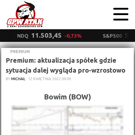
11.503,45
5.5
NDQ
-0,73%
S&P500
PREMIUM
Polityka
Premium: aktualizacja spółek gdzie
prywatności
Wyrażam zgodę.
sytuacja dalej wygląda pro-wzrostowo
BY
MICHAŁ
·
12 KWIETNIA 2022 09:09
Bowim (BOW)