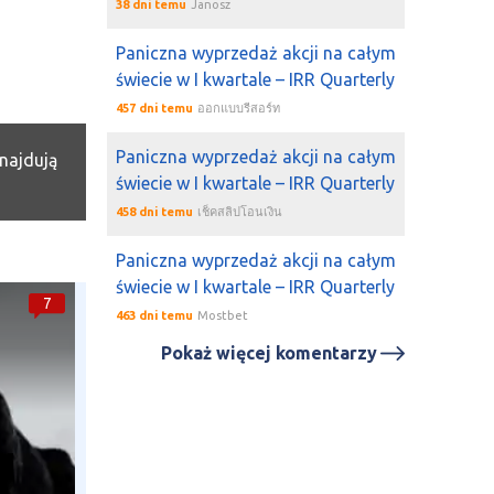
38 dni temu
Janosz
Paniczna wyprzedaż akcji na całym
świecie w I kwartale – IRR Quarterly
457 dni temu
ออกแบบรีสอร์ท
Paniczna wyprzedaż akcji na całym
najdują
świecie w I kwartale – IRR Quarterly
458 dni temu
เช็คสลิปโอนเงิน
Paniczna wyprzedaż akcji na całym
świecie w I kwartale – IRR Quarterly
7
463 dni temu
Mostbet
Pokaż więcej komentarzy