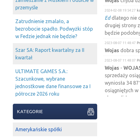
zamieszanie z Muskiem i odbicie w
Wojas
chyba uz
przemyśle
2024-02-08 19:54:27
k
Ed
dlatego nie c
Zatrudnienie zmalało, a
drugiej strony
bezrobocie spadło. Podwyżki stóp
będzie podobny
w Fedzie jednak nie będzie?
2023-08-07 11:48:47
P
Szar SA: Raport kwartalny za II
Wojas
dobra s
kwartał
2023-08-07 11:48:07
P
Wojas
-
WOJA
ULTIMATE GAMES S.A.:
sprzedaży osią
Szacunkowe, wybrane
wyniosła 34 87
jednostkowe dane finansowe za I
osiągniętych w 
półrocze 2026 roku
skonsolidowany
o 26,7 % w sto
KATEGORIE
poprzedniego.
2023-03-14 09:27:12
c
Amerykańskie spółki
Patrzcie na
Woj