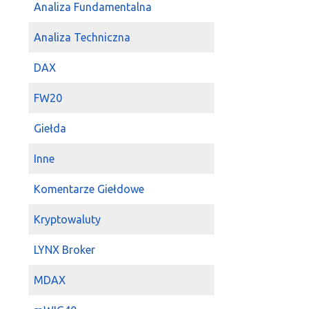
2023-02-20 09:54:09
T
Analiza Fundamentalna
Jeszcze
wojas
b
Analiza Techniczna
2023-02-15 10:24:43
T
Donbas78
sport
DAX
ccc
a buty oper
2023-02-14 15:48:28
m
FW20
WOJAS
jak pou
Giełda
2023-02-13 09:43:22
D
Wojas
pięknie 
Inne
2022-04-22 13:19:17
P
Przemek (r)
Woj
Komentarze Giełdowe
2022-04-22 10:52:32
P
Kryptowaluty
a jak
Wojas
się
LYNX Broker
2022-03-21 16:34:38
P
Dolar
WOJAS
z
MDAX
2022-03-18 12:03:56
P
kozineczka
Woj