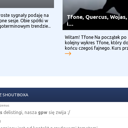
roste sygnały podaję na
Tfone, Quercus, Wojas,
pne sesje. Obie spółki w
i…
oterminowym trendzie...
Witam! Tfone Na początek po 
kolejny wykres Tfone, który d
końcu czegoś fajnego. Kurs prze
Z SHOUTBOXA
rzemas
s
delistingi, nasza
gpw
się zwija :/
d