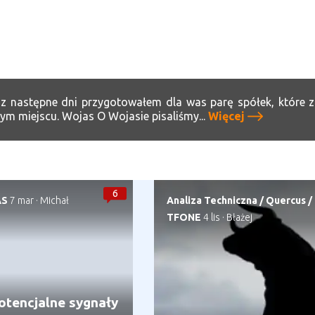
az następne dni przygotowałem dla was parę spółek, które z
ym miejscu. Wojas O Wojasie pisaliśmy...
Więcej
6
AS
7 mar
·
Michał
Analiza Techniczna
/
Quercus
/
TFONE
4 lis
·
Błażej
otencjalne sygnały