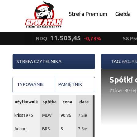
Strefa Premium
Giełda
Polityka prywatności
11.503,45
NDQ
-0,73%
S&P5
STREFA CZYTELNIKA
TAG:
WOJAS
Spółki 
TYPOWANIE
PAMIĘTNIK
21 kwi
·
Błażej
użytkownik
spółka
cena
data
kriss1975
MDV
90.86
7 Sie
Adam_
BRS
5
7 Sie