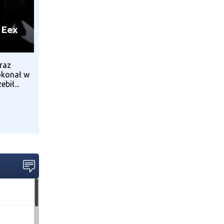
 Eex
raz
okonał w
bił...