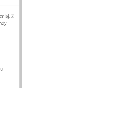
niej. Z
anży
ku
a wyższa
oku