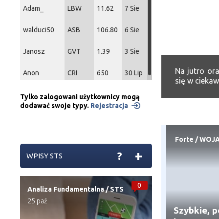
Adam_
LBW
11.62
7 Sie
walduci50
ASB
106.80
6 Sie
Janosz
GVT
1.39
3 Sie
Na jutro or
Anon
CRI
650
30 Lip
się w ciekaw
Tylko zalogowani użytkownicy mogą
dodawać swoje typy.
Rejestracja
Forte
/
WOJ
+
?
WPISY STS
0
Analiza Fundamentalna
/
STS
25 paź
Szybkie, p