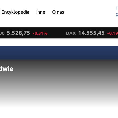
L
Encyklopedia
Inne
O nas
R
Wyrażam zgodę.
5.528,75
14.355,45
00
-0,31%
DAX
-0,1
dwie