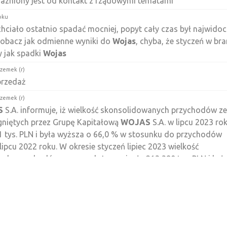
azniony jest od kontakt z rządowymi tematami
oku
hciało ostatnio spadać mocniej, popyt cały czas był najwidocz
 zobacz jak odmienne wyniki do
Wojas
, chyba, że styczeń w br
 jak spadki
Wojas
rzemek (r)
przedaż
rzemek (r)
S
S.A. informuje, iż wielkość skonsolidowanych przychodów ze
gniętych przez Grupę Kapitałową
WOJAS
S.A. w lipcu 2023 ro
1 tys. PLN i była wyższa o 66,0 % w stosunku do przychodów
lipcu 2022 roku. W okresie styczeń lipiec 2023 wielkość
ch przychodów ze sprzedaży wyniosła 213 380 tys. PLN i był
sunku do przychodów osiągniętych w analogicznym okresie r
ooper
as