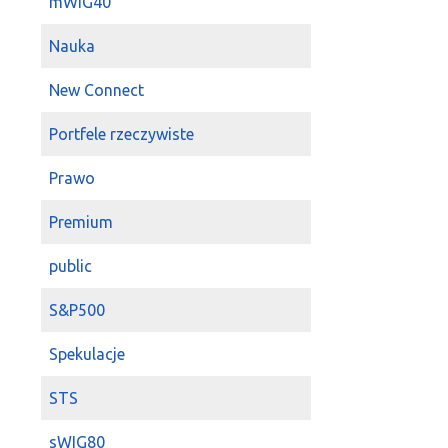
mWIG40
2022-03-18 12:02:40
P
Nauka
kozineczka
co m
2022-03-04 10:27:47
b
New Connect
wojas
co się dz
Portfele rzeczywiste
2022-03-03 08:59:40
J
Wojas
ma jakie
Prawo
czy tam będą ja
2022-03-03 08:43:07
M
Premium
TKO
Wojas
:-)
public
2022-03-02 13:37:15
J
kriss1975
Pod p
S&P500
zauważyłem.
Spekulacje
2022-03-02 11:08:12
d
kozineczka
nasi 
STS
smieszna spra
Kremla, ze cze
sWIG80