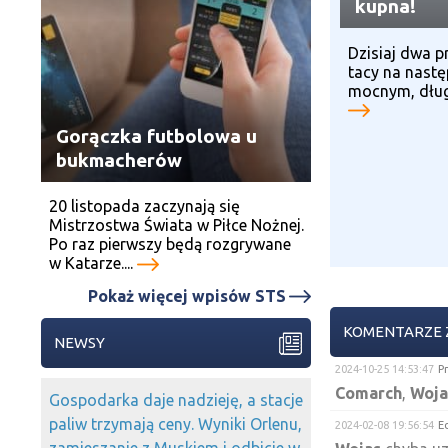
kupna!
Dzisiaj dwa p
tacy na nastę
mocnym, dług
Gorączka futbolowa u
bukmacherów
20 listopada zaczynają się
Mistrzostwa Świata w Piłce Nożnej.
Po raz pierwszy będą rozgrywane
w Katarze....
Pokaż więcej wpisów STS
KOMENTARZE 
NEWSY
2024-10-25 14:53:47
P
Comarch
,
Woja
Gospodarka daje nadzieję, a stacje
paliw trzymają ceny. Wyniki Orlenu,
2024-02-08 19:56:54
E