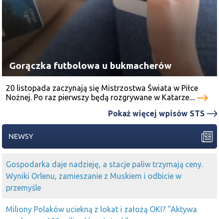
Gorączka futbolowa u bukmacherów
20 listopada zaczynają się Mistrzostwa Świata w Piłce
Nożnej. Po raz pierwszy będą rozgrywane w Katarze....
Pokaż więcej wpisów STS
NEWSY
Gospodarka daje nadzieję, a stacje paliw trzymają ceny.
Wyniki Orlenu, zamieszanie z Muskiem i odbicie w
przemyśle
Miliony Polaków uciekną z lokat i założą OKI? "Aktywa