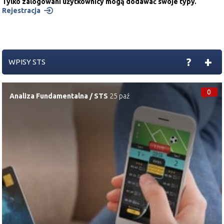
Tylko zalogowani użytkownicy mogą dodawać swoje typy.
Rejestracja
+
?
WPISY STS
0
Analiza Fundamentalna
/
STS
25 paź