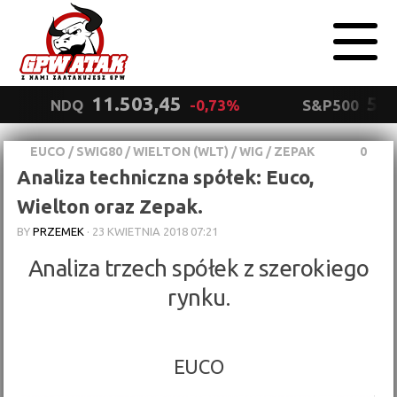
11.503,45
5.5
NDQ
-0,73%
S&P500
EUCO
/
SWIG80
/
WIELTON (WLT)
/
WIG
/
ZEPAK
0
Polityka
Analiza techniczna spółek: Euco,
prywatności
Wyrażam zgodę.
Wielton oraz Zepak.
BY
PRZEMEK
·
23 KWIETNIA 2018 07:21
Analiza trzech spółek z szerokiego
rynku.
EUCO