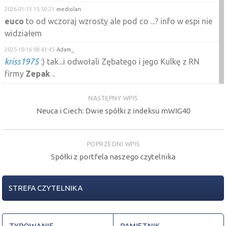
2026-01-13 15:50:21
mediolan
euco
to od wczoraj wzrosty ale pod co ...? info w espi nie
widziałem
2025-10-16 08:43:45
Adam_
kriss1975
:) tak...i odwołali Zębatego i jego Kulkę z RN
firmy
Zepak
..
2025-09-10 13:20:22
hessa
NASTĘPNY WPIS
a tu info odnośnie
ZEPAK
Neuca i Ciech: Dwie spółki z indeksu mWIG40
https://biznes.pap.pl/wiadomosci/firmy/pge-podtrzymuje-
zainteresowanie-odkupieniem-udzialow-w-pge-pak-ej
2025-08-27 10:58:46
walduci50
POPRZEDNI WPIS
Euco
po korekcie się rozpedza
Spółki z portfela naszego czytelnika
2025-06-27 11:26:16
mediolan
kozineczka
spekulacja jasińki cezary, ragnar trade i
STREFA CZYTELNIKA
bednarowicz to jedna banda z
euco
, oni umoczyli
energoaparatura choć nie wiem czy nazwe nie pomyliłem ,
- upadła , kojarze ich z wza , robią przewały wchodzą do
TYPOWANIE
PAMIĘTNIK