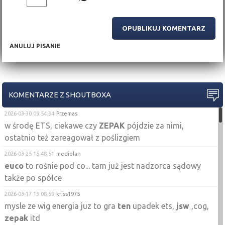
ANULUJ PISANIE
KOMENTARZE Z SHOUTBOXA
2026-03-30 09:54:34
Przemas
w środę ETS, ciekawe czy
ZEPAK
pójdzie za nimi,
ostatnio też zareagował z poślizgiem
2026-03-25 15:48:51
mediolan
euco
to rośnie pod co... tam już jest nadzorca sądowy
także po spółce
2026-03-17 13:08:59
kriss1975
mysle ze wig energia juz to gra
ten
upadek ets,
jsw
,cog,
zepak
itd