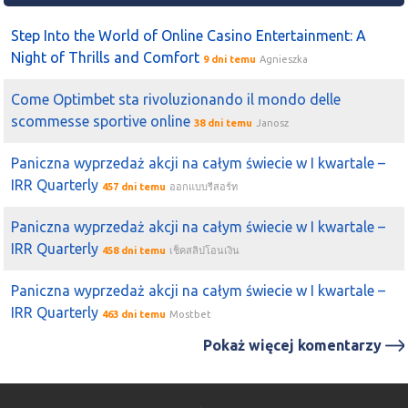
koku
najciekawiej chyba wygląda
zepak
2024-01-31 11:10:13
kriss1975
Step Into the World of Online Casino Entertainment: A
Janek
wszystkie 3 +
zepak
Night of Thrills and Comfort
9 dni temu
Agnieszka
2024-01-22 12:18:22
Adam_
Come Optimbet sta rivoluzionando il mondo delle
Zepak
promocja?
scommesse sportive online
38 dni temu
Janosz
2024-01-17 12:45:40
koku
A ktoś może patrzy w kierunku energetyków? Zastanawia
Paniczna wyprzedaż akcji na całym świecie w I kwartale –
mnie czy taki
TPE
,
zepak
albo
photon
mają perspektywy
IRR Quarterly
457 dni temu
ออกแบบรีสอร์ท
na naprawdę długie L. Za każdym z nich znalazłbym
argumenty na tak i na nie?. Ale może przed całą branża
Paniczna wyprzedaż akcji na całym świecie w I kwartale –
jest dobra perspektywa?
IRR Quarterly
458 dni temu
เช็คสลิปโอนเงิน
2024-01-08 11:39:05
tomcio03
Paniczna wyprzedaż akcji na całym świecie w I kwartale –
ZEPAK
dzis zamknal luke, warto sie przyjrzec
IRR Quarterly
463 dni temu
Mostbet
2023-07-12 10:08:32
nowy
Zepak
znow sie zbiera
Pokaż więcej komentarzy
2023-07-05 10:15:21
Piaskun
beatport
117mln uzyskał z tego tytułu
zepak