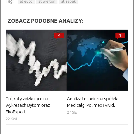
Tagi:
at euco
at wielton
at zepak
ZOBACZ PODOBNE ANALIZY:
4
1
Trójkąty zniżkujące na
Analiza techniczna spółek:
wykresach Bytom oraz
Medicalg, Polimex i Vivid.
EkoExport
27 SIE
22 KWI