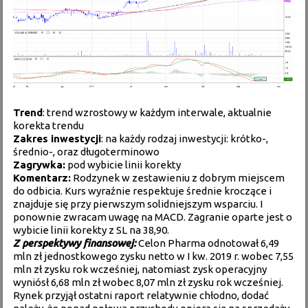
Trend
: trend wzrostowy w każdym interwale, aktualnie
korekta trendu
Zakres inwestycji
: na każdy rodzaj inwestycji: krótko-,
średnio-, oraz długoterminowo
Zagrywka:
pod wybicie linii korekty
Komentarz:
Rodzynek w zestawieniu z dobrym miejscem
do odbicia. Kurs wyraźnie respektuje średnie kroczące i
znajduje się przy pierwszym solidniejszym wsparciu. I
ponownie zwracam uwagę na MACD. Zagranie oparte jest o
wybicie linii korekty z SL na 38,90.
Z perspektywy finansowej:
Celon Pharma odnotował 6,49
mln zł jednostkowego zysku netto w I kw. 2019 r. wobec 7,55
mln zł zysku rok wcześniej, natomiast zysk operacyjny
wyniósł 6,68 mln zł wobec 8,07 mln zł zysku rok wcześniej.
Rynek przyjął ostatni raport relatywnie chłodno, dodać