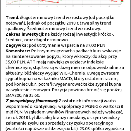
Trend
: długoterminowy trend wzrostowy (od początku
notowań), jednak od początku 2018 r. trwa silny trend
spadkowy. Średnioterminowy trend wzrostowy.
Zakres inwestycji
: na każdy rodzaj inwestycji: krótko-,
średnio-, oraz długoterminowo
Zagrywka:
pod utrzymanie wsparcia na 37,00 PLN
Komentarz:
Po trzymiesięcznych spadkach kurs wskazuje
na zainteresowanie popytu, który wkroczył do akcji przy
35,00 PLN. ATT mają największy udział w indeksie
chemicznym, stąd też są w dużej mierze odpowiedzialne za
aktualny, bliźniaczy wygląd WIG-Chemia. Uwagę zwracam
sygnał kupna na wskaźniku MACD, który ostatnim razem,
pod koniec ub.r., potrafił wygenerować także sygnał kupna
na wykresie cenowym. Pozycja powinna bronić się poniżej
SMA200, na 35,60.
Z perspektywy finansowej:
Z ostatnich informacji warto
wspomnieć o kontynuacji.
współpracy z PGNiG o wartości 8
mld PLN
. Względem wyników finansowych należy wskazać,
że rok 2018 był dla całej branży nieudany, o czym świadczy
załamanie zysku ze sprzedaży czy zysku operacyjnego
(wartości najniższe od dziesięciu lat). 23.05 spółka wypuściła