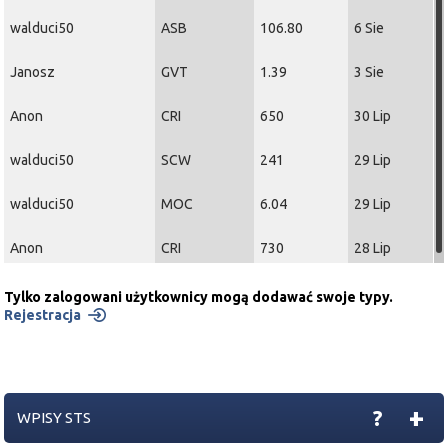
walduci50
ASB
106.80
6 Sie
Janosz
GVT
1.39
3 Sie
Anon
CRI
650
30 Lip
walduci50
SCW
241
29 Lip
walduci50
MOC
6.04
29 Lip
Anon
CRI
730
28 Lip
Tylko zalogowani użytkownicy mogą dodawać swoje typy.
Rejestracja
+
?
WPISY STS