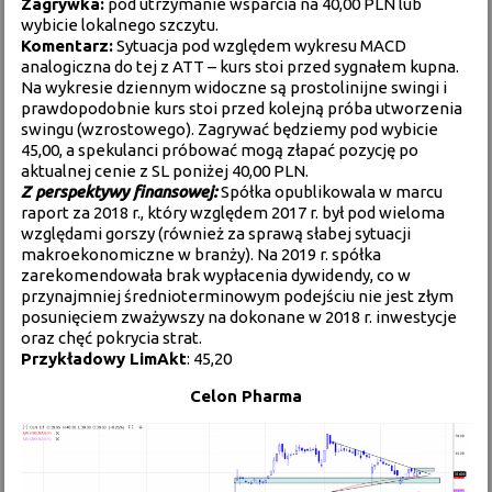
Zagrywka:
pod utrzymanie wsparcia na 40,00 PLN lub
wybicie lokalnego szczytu.
Komentarz:
Sytuacja pod względem wykresu MACD
analogiczna do tej z ATT – kurs stoi przed sygnałem kupna.
Na wykresie dziennym widoczne są prostolinijne swingi i
prawdopodobnie kurs stoi przed kolejną próba utworzenia
swingu (wzrostowego). Zagrywać będziemy pod wybicie
45,00, a spekulanci próbować mogą złapać pozycję po
aktualnej cenie z SL poniżej 40,00 PLN.
Z perspektywy finansowej:
Spółka opublikowala w marcu
raport za 2018 r., który względem 2017 r. był pod wieloma
względami gorszy (również za sprawą słabej sytuacji
makroekonomiczne w branży). Na 2019 r. spółka
zarekomendowała brak wypłacenia dywidendy, co w
przynajmniej średnioterminowym podejściu nie jest złym
posunięciem zważywszy na dokonane w 2018 r. inwestycje
oraz chęć pokrycia strat.
Przykładowy LimAkt
: 45,20
Celon Pharma