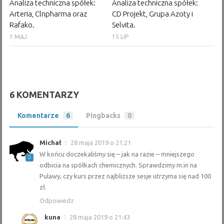
Analiza techniczna spółek:
Analiza techniczna spółek:
Arteria, Clnpharma oraz
CD Projekt, Grupa Azoty i
Rafako.
Selvita.
1 MAJ
15 LIP
6 KOMENTARZY
Komentarze
6
Pingbacks
0
Michał
28 maja 2019 o 21:21
W końcu doczekaliśmy się – jak na razie – mniejszego
odbicia na spółkach chemicznych. Sprawdzimy m.in na
Pulawy, czy kurs przez najblizsze sesje utrzyma się nad 100
zł.
Odpowiedz
kuna
28 maja 2019 o 21:43