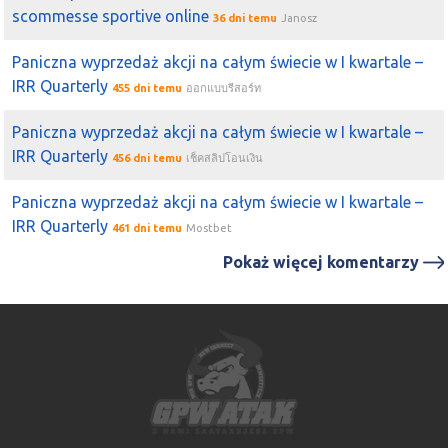
scommesse sportive online
36 dni temu
Janosz
Paniczna wyprzedaż akcji na całym świecie w I kwartale –
IRR Quarterly
455 dni temu
ออกแบบรีสอร์ท
Paniczna wyprzedaż akcji na całym świecie w I kwartale –
IRR Quarterly
456 dni temu
เช็คสลิปโอนเงิน
Paniczna wyprzedaż akcji na całym świecie w I kwartale –
IRR Quarterly
461 dni temu
Mostbet
Pokaż więcej komentarzy