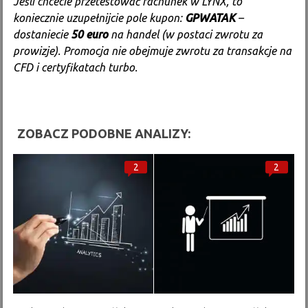
Jeśli chcecie przetestować rachunek w LYNX, to
koniecznie uzupełnijcie pole kupon:
GPWATAK
–
dostaniecie
50 euro
na handel (w postaci zwrotu za
prowizje). Promocja nie obejmuje zwrotu za transakcje na
CFD i certyfikatach turbo.
ZOBACZ PODOBNE ANALIZY:
2
2