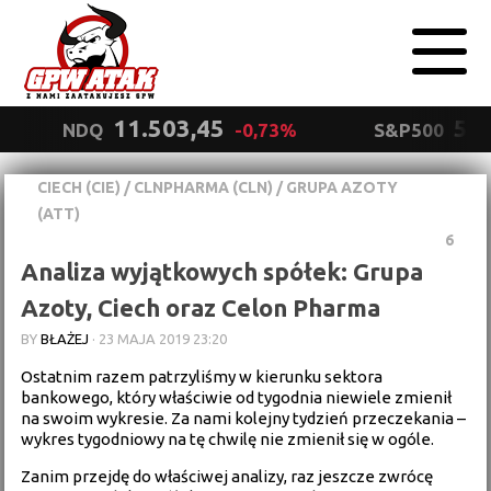
11.503,45
5.5
NDQ
-0,73%
S&P500
CIECH (CIE)
/
CLNPHARMA (CLN)
/
GRUPA AZOTY
Polityka
(ATT)
prywatności
Wyrażam zgodę.
6
Analiza wyjątkowych spółek: Grupa
Azoty, Ciech oraz Celon Pharma
BY
BŁAŻEJ
·
23 MAJA 2019 23:20
Ostatnim razem patrzyliśmy w kierunku sektora
bankowego, który właściwie od tygodnia niewiele zmienił
na swoim wykresie. Za nami kolejny tydzień przeczekania –
wykres tygodniowy na tę chwilę nie zmienił się w ogóle.
Zanim przejdę do właściwej analizy, raz jeszcze zwrócę