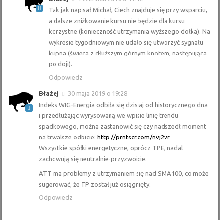
Tak jak napisał Michał, Ciech znajduje się przy wsparciu,
a dalsze zniżkowanie kursu nie będzie dla kursu
korzystne (konieczność utrzymania wyższego dołka). Na
wykresie tygodniowym nie udało się utworzyć sygnału
kupna (świeca z dłuższym górnym knotem, następująca
po doji).
Odpowiedz
Błażej
30 maja 2019 o 19:28
Indeks WIG-Energia odbiła się dzisiaj od historycznego dna
i przedłużając wyrysowaną we wpisie linię trendu
spadkowego, można zastanowić się czy nadszedł moment
na trwalsze odbicie:
http://prntscr.com/nvj2vr
Wszystkie spółki energetyczne, oprócz TPE, nadal
zachowują się neutralnie-przyzwoicie.
ATT ma problemy z utrzymaniem się nad SMA100, co może
sugerować, że TP został już osiągnięty.
Odpowiedz