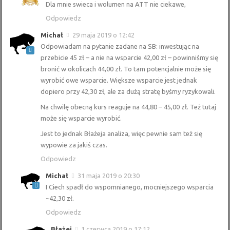
Dla mnie swieca i wolumen na ATT nie ciekawe,
Odpowiedz
Michał
29 maja 2019 o 12:42
Odpowiadam na pytanie zadane na SB: inwestując na
przebicie 45 zł – a nie na wsparcie 42,00 zł – powinniśmy się
bronić w okolicach 44,00 zł. To tam potencjalnie może się
wyrobić owe wsparcie. Większe wsparcie jest jednak
dopiero przy 42,30 zł, ale za dużą stratę byśmy ryzykowali.
Na chwilę obecną kurs reaguje na 44,80 – 45,00 zł. Też tutaj
może się wsparcie wyrobić.
Jest to jednak Błażeja analiza, więc pewnie sam też się
wypowie za jakiś czas.
Odpowiedz
Michał
31 maja 2019 o 20:30
I Ciech spadł do wspomnianego, mocniejszego wsparcia
~42,30 zł.
Odpowiedz
Błażej
1 czerwca 2019 o 17:12