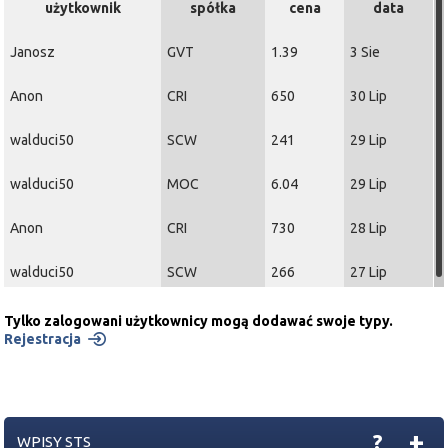
użytkownik
spółka
cena
data
Janosz
GVT
1.39
3 Sie
Anon
CRI
650
30 Lip
walduci50
SCW
241
29 Lip
walduci50
MOC
6.04
29 Lip
Anon
CRI
730
28 Lip
walduci50
SCW
266
27 Lip
Tylko zalogowani użytkownicy mogą dodawać swoje typy.
Rejestracja
+
?
WPISY STS