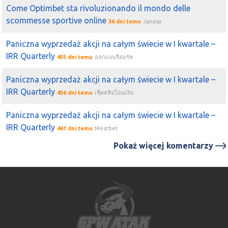
Come Optimbet sta rivoluzionando il mondo delle
scommesse sportive online
36 dni temu
Janosz
Paniczna wyprzedaż akcji na całym świecie w I kwartale –
IRR Quarterly
455 dni temu
ออกแบบรีสอร์ท
Paniczna wyprzedaż akcji na całym świecie w I kwartale –
IRR Quarterly
456 dni temu
เช็คสลิปโอนเงิน
Paniczna wyprzedaż akcji na całym świecie w I kwartale –
IRR Quarterly
461 dni temu
Mostbet
Pokaż więcej komentarzy