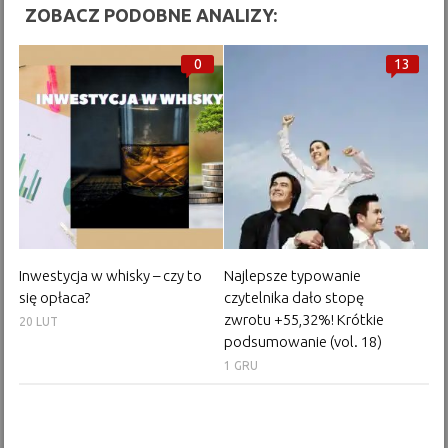
ZOBACZ PODOBNE ANALIZY:
0
13
Inwestycja w whisky – czy to
Najlepsze typowanie
się opłaca?
czytelnika dało stopę
zwrotu +55,32%! Krótkie
20 LUT
podsumowanie (vol. 18)
1 GRU