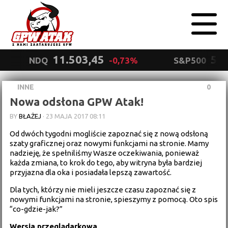
11.503,45
5.5
NDQ
-0,73%
S&P500
INNE
0
Polityka
Nowa odsłona GPW Atak!
prywatności
Wyrażam zgodę.
BY
BŁAŻEJ
·
23 MAJA 2017 08:11
Od dwóch tygodni mogliście zapoznać się z nową odsłoną
szaty graficznej oraz nowymi funkcjami na stronie. Mamy
nadzieję, że spełniliśmy Wasze oczekiwania, ponieważ
każda zmiana, to krok do tego, aby witryna była bardziej
przyjazna dla oka i posiadała lepszą zawartość.
Dla tych, którzy nie mieli jeszcze czasu zapoznać się z
nowymi funkcjami na stronie, spieszymy z pomocą. Oto spis
“co-gdzie-jak?”
Wersja przeglądarkowa