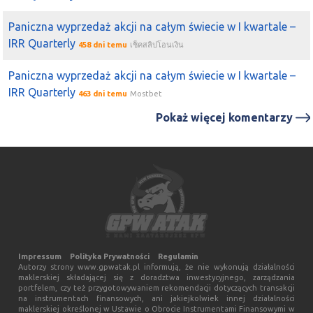
Paniczna wyprzedaż akcji na całym świecie w I kwartale –
IRR Quarterly
458 dni temu
เช็คสลิปโอนเงิน
Paniczna wyprzedaż akcji na całym świecie w I kwartale –
IRR Quarterly
463 dni temu
Mostbet
Pokaż więcej komentarzy
Impressum
Polityka Prywatności
Regulamin
Autorzy strony www.gpwatak.pl informują, że nie wykonują działalności
maklerskiej składającej się z doradztwa inwestycyjnego, zarządzania
portfelem, czy też przygotowywaniem rekomendacji dotyczących transakcji
na instrumentach finansowych, ani jakiejkolwiek innej działalności
maklerskiej określonej w Ustawie o Obrocie Instrumentami Finansowymi w