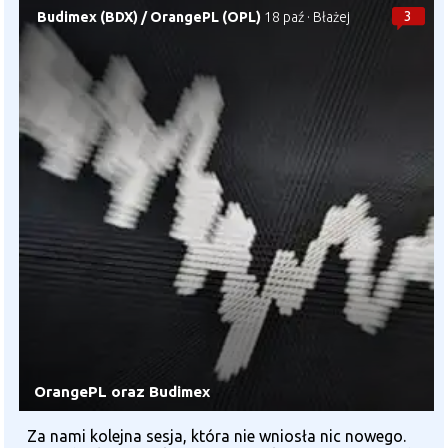
3
Budimex (BDX)
/
OrangePL (OPL)
18 paź
·
Błażej
OrangePL oraz Budimex
Za nami kolejna sesja, która nie wniosła nic nowego.