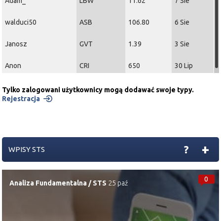
Adam_
LBW
11.62
7 Sie
walduci50
ASB
106.80
6 Sie
Janosz
GVT
1.39
3 Sie
Anon
CRI
650
30 Lip
Tylko zalogowani użytkownicy mogą dodawać swoje typy.
Rejestracja
+
?
WPISY STS
0
Analiza Fundamentalna
/
STS
25 paź