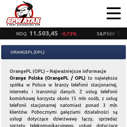
11.503,45
5.5
NDQ
-0,73%
S&P500
Polityka
ORANGEPL (OPL)
prywatności
Wyrażam zgodę.
OrangePL (OPL) – Najważniejsze informacje
Orange Polska (OrangePL / OPL)
to największa
spółka w Polsce w branży telefonii stacjonarnej,
internetu i transmisji danych. Z usług telefonii
komórkowej korzysta około 15 mln osób, z usług
telefonii stacjonarnej natomiast ponad 3 mln
klientów. Pobocznymi gałęziami działalności są
usługi dotyczące dzierżwawy łączy, sprzedaż
sprzętu telekomunikacyjnego, usługi dotyczące