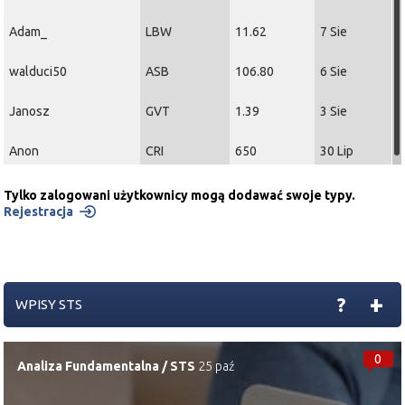
Adam_
LBW
11.62
7 Sie
walduci50
ASB
106.80
6 Sie
Janosz
GVT
1.39
3 Sie
Anon
CRI
650
30 Lip
Tylko zalogowani użytkownicy mogą dodawać swoje typy.
Rejestracja
+
?
WPISY STS
0
Analiza Fundamentalna
/
STS
25 paź