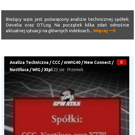
Bieżący wpis jest poświęcony analizie technicznej spółek:
Develia oraz OTLog. Na początek kilka zdań odnośnie
aktualnej sytuacji na głównych indeksach...
Więcej
0
Analiza Techniczna
/
CCC
/
mWIG40
/
New Connect
/
Noctiluca
/
WIG
/
Xtpl
23 sie
·
Przemek