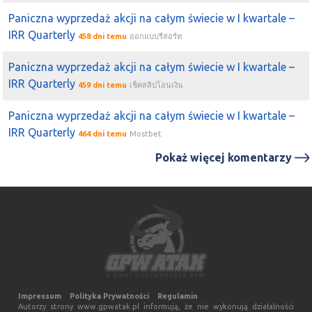
Paniczna wyprzedaż akcji na całym świecie w I kwartale –
IRR Quarterly
458 dni temu
ออกแบบรีสอร์ท
Paniczna wyprzedaż akcji na całym świecie w I kwartale –
IRR Quarterly
459 dni temu
เช็คสลิปโอนเงิน
Paniczna wyprzedaż akcji na całym świecie w I kwartale –
IRR Quarterly
464 dni temu
Mostbet
Pokaż więcej komentarzy
Impressum
Polityka Prywatności
Regulamin
Autorzy strony www.gpwatak.pl informują, że nie wykonują działalności