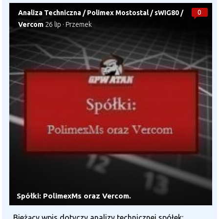
0
Analiza Techniczna
/
Polimex Mostostal
/
sWIG80
/
Vercom
26 lip
·
Przemek
Spółki: PolimexMs oraz Vercom.
Bieżący wpis dotyczy analizy technicznej spółek: