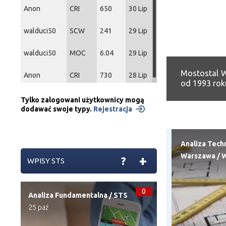
Anon
CRI
650
30 Lip
walduci50
SCW
241
29 Lip
walduci50
MOC
6.04
29 Lip
Mostostal W
Anon
CRI
730
28 Lip
od 1993 roku
Tylko zalogowani użytkownicy mogą
dodawać swoje typy.
Rejestracja
Analiza Tech
Warszawa
/
W
+
?
WPISY STS
0
Analiza Fundamentalna
/
STS
25 paź