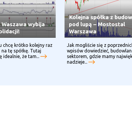
Kolejna spółka z budow
 Waszawa wybija
pod lupą – Mostostal
lidacji!
Warszawa
 chcę krótko kolejny raz
Jak mogliście się z poprzednic
na tę spółkę. Tutaj
wpisów dowiedzieć, budowlank
 idealnie, że tam...
sektorem, gdzie mamy najwię
nadzieje...