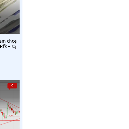
wam chcę
Rfk – są
9