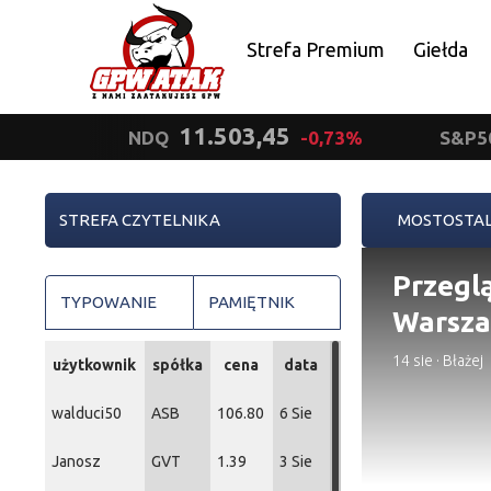
Strefa Premium
Giełda
Polityka prywatności
11.503,45
NDQ
-0,73%
S&P5
STREFA CZYTELNIKA
MOSTOSTA
Przeglą
TYPOWANIE
PAMIĘTNIK
Warsz
14 sie
·
Błażej
użytkownik
spółka
cena
data
walduci50
ASB
106.80
6 Sie
Janosz
GVT
1.39
3 Sie