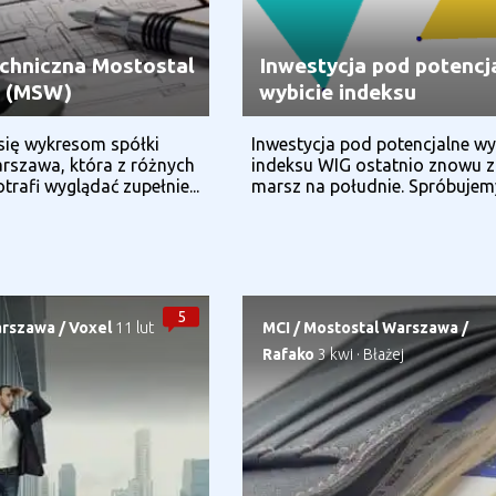
echniczna Mostostal
Inwestycja pod potencj
 (MSW)
wybicie indeksu
się wykresom spółki
Inwestycja pod potencjalne wy
rszawa, która z różnych
indeksu WIG ostatnio znowu z
trafi wyglądać zupełnie...
marsz na południe. Spróbujemy
5
arszawa
/
Voxel
11 lut
MCI
/
Mostostal Warszawa
/
Rafako
3 kwi
·
Błażej