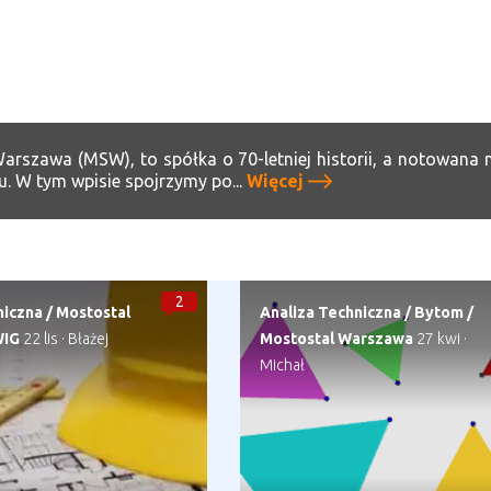
arszawa (MSW), to spółka o 70-letniej historii, a notowana
. W tym wpisie spojrzymy po...
Więcej
2
niczna
/
Mostostal
Analiza Techniczna
/
Bytom
/
IG
22 lis
·
Błażej
Mostostal Warszawa
27 kwi
·
Michał