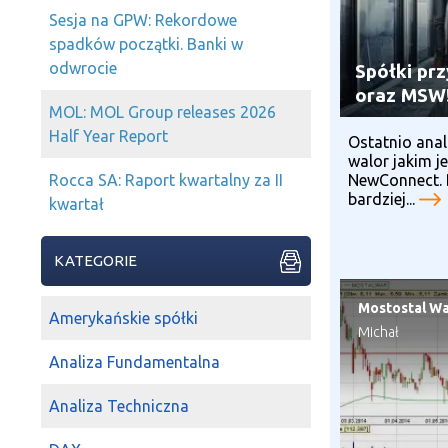
Sesja na GPW: Rekordowe
spadków początki. Banki w
odwrocie
Spółki pr
oraz MSW
MOL: MOL Group releases 2026
Half Year Report
Ostatnio anal
walor jakim 
NewConnect. D
Rocca SA: Raport kwartalny za II
bardziej...
kwartał
KATEGORIE
Mostostal W
Amerykańskie spółki
Michał
Analiza Fundamentalna
Analiza Techniczna