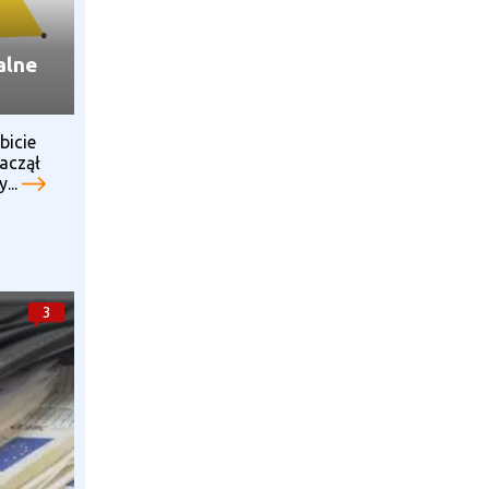
alne
bicie
aczął
...
3