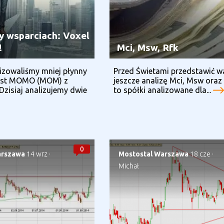
zy wsparciach: Voxel
!
Mci, Msw, Rfk
izowaliśmy mniej płynny
Przed Świetami przedstawić 
jest MOMO (MOM) z
jeszcze analizę Mci, Msw oraz 
zisiaj analizujemy dwie
to spółki analizowane dla...
0
arszawa
14 wrz
·
Mostostal Warszawa
18 cze
·
Michał