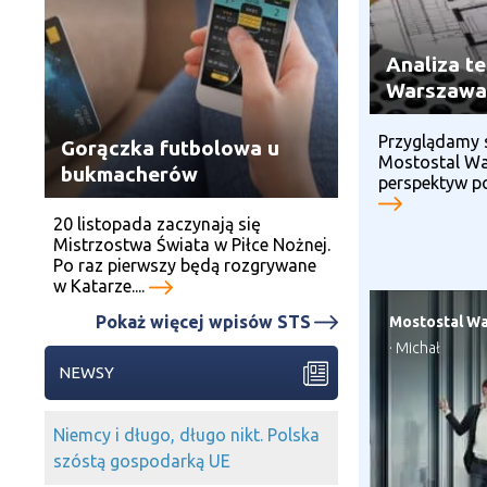
Analiza t
Warszawa
Przyglądamy 
Gorączka futbolowa u
Mostostal Wa
bukmacherów
perspektyw po
20 listopada zaczynają się
Mistrzostwa Świata w Piłce Nożnej.
Po raz pierwszy będą rozgrywane
w Katarze....
Pokaż więcej wpisów STS
Mostostal W
·
Michał
NEWSY
Niemcy i długo, długo nikt. Polska
szóstą gospodarką UE