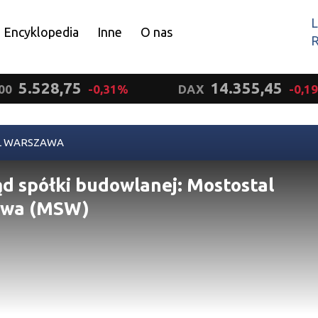
L
Encyklopedia
Inne
O nas
R
Wyrażam zgodę.
5.528,75
14.355,45
00
-0,31%
DAX
-0,1
L WARSZAWA
d spółki budowlanej: Mostostal
awa (MSW)