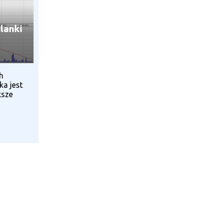
lanki
h
a jest
ksze