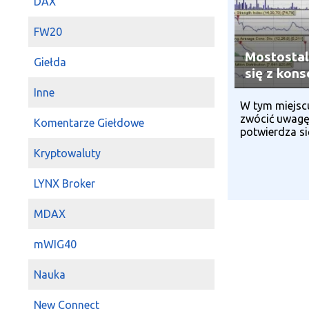
DAX
FW20
Mostostal
Giełda
się z konso
Inne
W tym miejscu
zwócić uwagę 
Komentarze Giełdowe
potwierdza się
Kryptowaluty
LYNX Broker
MDAX
mWIG40
Nauka
New Connect