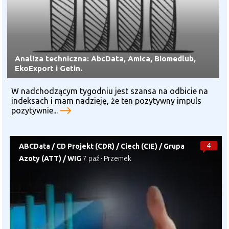
Analiza techniczna: AbcData, Amica, Biomedlub,
EkoExport i Getin.
W nadchodzącym tygodniu jest szansa na odbicie na
indeksach i mam nadzieję, że ten pozytywny impuls
pozytywnie...
4
ABCData
/
CD Projekt (CDR)
/
Ciech (CIE)
/
Grupa
Azoty (ATT)
/
WIG
7 paź
·
Przemek