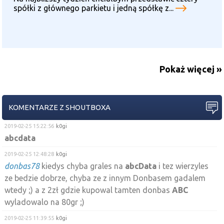
spółki z głównego parkietu i jedną spółkę z...
Pokaż więcej »
KOMENTARZE Z SHOUTBOXA
2019-02-25 15:22:56
k0gi
abcdata
2019-02-25 12:48:28
k0gi
donbas78
kiedys chyba grales na
abcData
i tez wierzyles
ze bedzie dobrze, chyba ze z innym Donbasem gadalem
wtedy ;) a z 2zł gdzie kupowal tamten donbas
ABC
wyladowalo na 80gr ;)
2019-02-25 11:39:55
k0gi