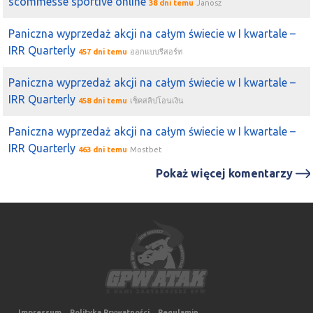
scommesse sportive online
38 dni temu
Janosz
Paniczna wyprzedaż akcji na całym świecie w I kwartale –
IRR Quarterly
457 dni temu
ออกแบบรีสอร์ท
Paniczna wyprzedaż akcji na całym świecie w I kwartale –
IRR Quarterly
458 dni temu
เช็คสลิปโอนเงิน
Paniczna wyprzedaż akcji na całym świecie w I kwartale –
IRR Quarterly
463 dni temu
Mostbet
Pokaż więcej komentarzy
Impressum
Polityka Prywatności
Regulamin