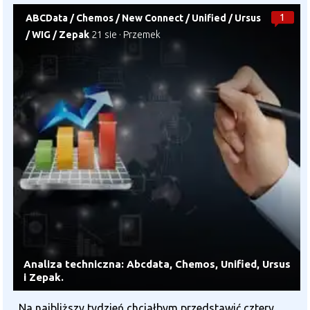
1
ABCData
/
Chemos
/
New Connect
/
Unified
/
Ursus
/
WIG
/
Zepak
21 sie
·
Przemek
Analiza techniczna: Abcdata, Chemos, Unified, Ursus
i Zepak.
Na najbliższy tydzień chciałbym przedstawić cztery