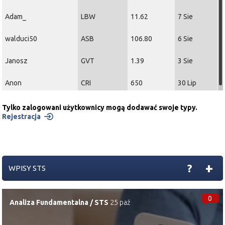
Adam_
LBW
11.62
7 Sie
walduci50
ASB
106.80
6 Sie
Janosz
GVT
1.39
3 Sie
Anon
CRI
650
30 Lip
Tylko zalogowani użytkownicy mogą dodawać swoje typy.
Rejestracja
+
?
WPISY STS
0
Analiza Fundamentalna
/
STS
25 paź