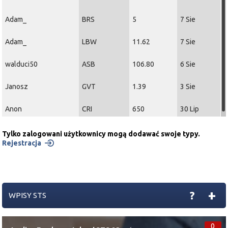
Adam_
BRS
5
7 Sie
Adam_
LBW
11.62
7 Sie
walduci50
ASB
106.80
6 Sie
Janosz
GVT
1.39
3 Sie
Anon
CRI
650
30 Lip
Tylko zalogowani użytkownicy mogą dodawać swoje typy.
Rejestracja
+
?
WPISY STS
0